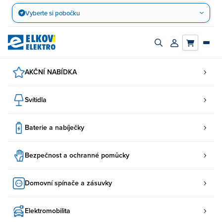
Přejít
Vyberte si pobočku
na
obsah
Zapnout/vypnout
Přihlásit/registro
vyhledávací
účet
panel
AKČNÍ NABÍDKA
Svítidla
Baterie a nabíječky
Bezpečnost a ochranné pomůcky
Domovní spínače a zásuvky
Elektromobilita