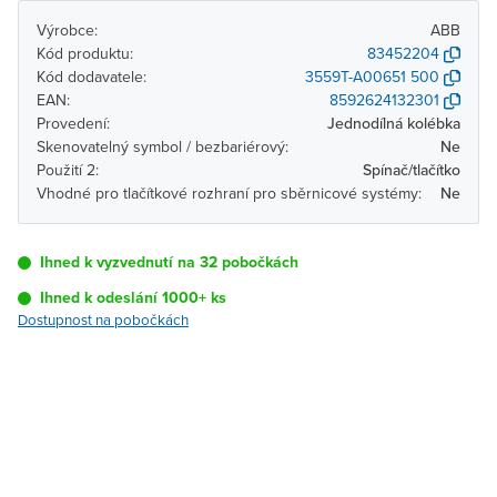
Výrobce:
ABB
Kód produktu:
83452204
Kód dodavatele:
3559T-A00651 500
EAN:
8592624132301
Provedení:
Jednodílná kolébka
Skenovatelný symbol / bezbariérový:
Ne
Použití 2:
Spínač/tlačítko
Vhodné pro tlačítkové rozhraní pro sběrnicové systémy:
Ne
Ihned k vyzvednutí na 32 pobočkách
Ihned k odeslání 1000+ ks
Dostupnost na pobočkách
Pobočka
Dostupnost