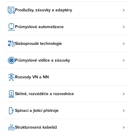
Prodlužky, zásuvky a adaptéry
Průmyslová automatizace
Slaboproudé technologie
Průmyslové vidlice a zásuvky
Rozvody VN a NN
Skříně, rozváděče a rozvodnice
Spínací a jistící přístroje
Strukturovaná kabeláž