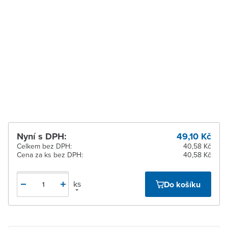
Zábřeh
Ihned k vyzvednutí 8 ks
Zastávka u Brna
Ihned k vyzvednutí 31 ks
Zlín
Ihned k vyzvednutí 100-199
ks
Žďár nad Sázavou
Ihned k vyzvednutí 100-199
ks
Nyní s DPH:
49,10 Kč
Celkem bez DPH:
40,58 Kč
Cena za ks bez DPH:
40,58 Kč
ks
Do košíku