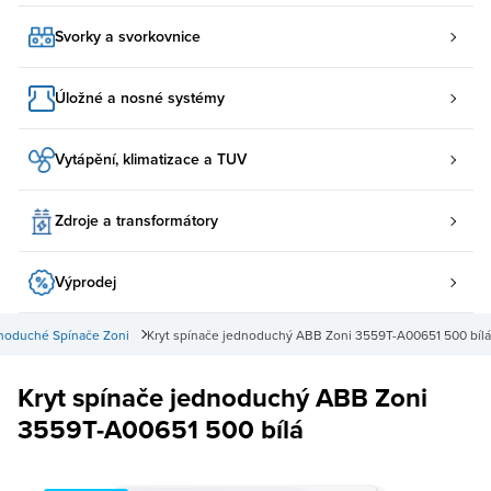
Svorky a svorkovnice
Úložné a nosné systémy
Vytápění, klimatizace a TUV
Zdroje a transformátory
Výprodej
noduché Spínače Zoni
Kryt spínače jednoduchý ABB Zoni 3559T-A00651 500 bílá
Kryt spínače jednoduchý ABB Zoni
3559T-A00651 500 bílá