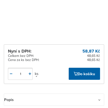
Zlín
Ihned k vyzvednutí 100-199
ks
Žďár nad Sázavou
Ihned k vyzvednutí 100-199
ks
Nyní s DPH:
58,87 Kč
Celkem bez DPH:
48,65 Kč
Cena za ks bez DPH:
48,65 Kč
ks
Do košíku
Popis