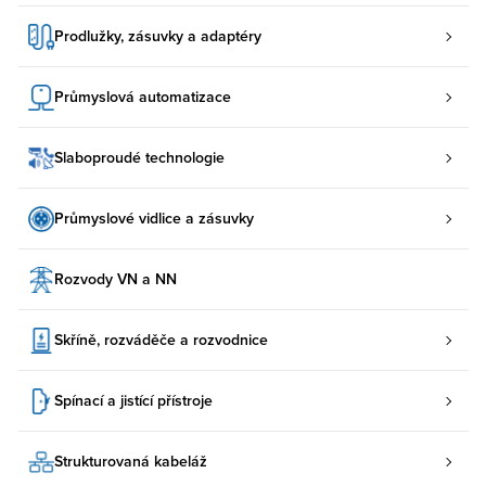
Prodlužky, zásuvky a adaptéry
Průmyslová automatizace
Slaboproudé technologie
Průmyslové vidlice a zásuvky
Rozvody VN a NN
Skříně, rozváděče a rozvodnice
Spínací a jistící přístroje
Strukturovaná kabeláž