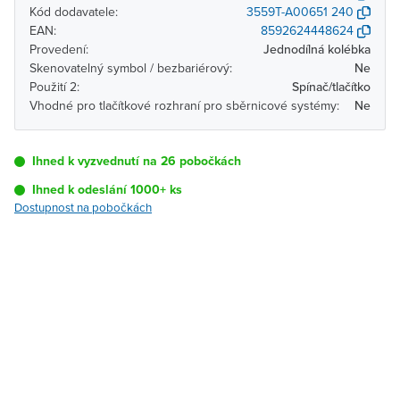
Kód dodavatele:
3559T-A00651 240
EAN:
8592624448624
Provedení:
Jednodílná kolébka
Skenovatelný symbol / bezbariérový:
Ne
Použití 2:
Spínač/tlačítko
Vhodné pro tlačítkové rozhraní pro sběrnicové systémy:
Ne
Ihned k vyzvednutí na 26 pobočkách
Ihned k odeslání 1000+ ks
Dostupnost na pobočkách
Pobočka
Dostupnost
Brno - Kšírova
Ihned k vyzvednutí 1000+
(centrála)
ks