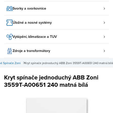
Svorky a svorkovnice
Úložné a nosné systémy
Vytápění, klimatizace a TUV
Zdroje a transformátory
é Spínače Zoni
Kryt spínače jednoduchý ABB Zoni 3559T-A00651 240 matná bílá
Kryt spínače jednoduchý ABB Zoni
3559T-A00651 240 matná bílá