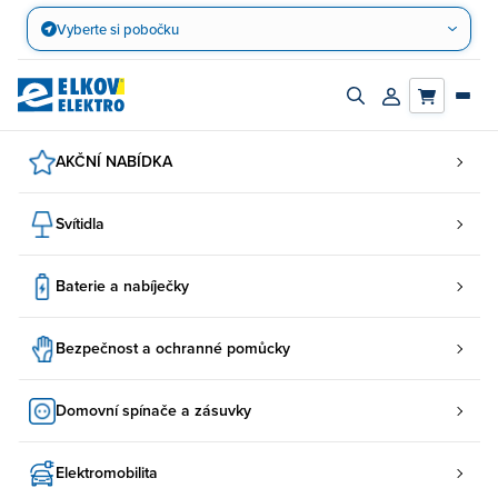
Přejít
Vyberte si pobočku
na
obsah
Zapnout/vypnout
Přihlásit/registro
vyhledávací
účet
panel
AKČNÍ NABÍDKA
Svítidla
Baterie a nabíječky
Bezpečnost a ochranné pomůcky
Domovní spínače a zásuvky
Elektromobilita