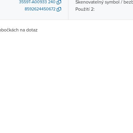
Skenovatelný symbol / bezb
3559T-A00933 240
Použití 2:
8592624450672
obočkách na dotaz
Dostupnost
centrála)
Na dotaz
ce
Na dotaz
Na dotaz
ernštejnem
Na dotaz