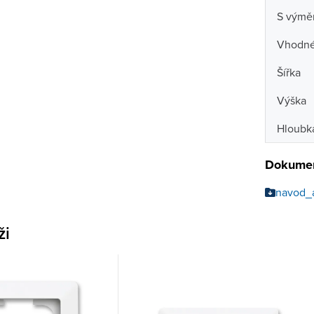
S výmě
Vhodné 
Šířka
Výška
Hloubk
Dokumen
navod_
ži