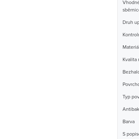
Vhodné 
sběrni
Druh u
Kontrol
Materiá
Kvalita
Bezhal
Povrch
Typ po
Antibak
Barva
S popi