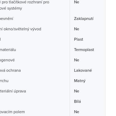
pro tlačítkové rozhraní pro
Ne
cové systémy
pevnění
Zaklapnutí
ní okno/světelný vývod
Ne
l
Plast
 materiálu
Termoplast
ogenové
Ne
ová ochrana
Lakované
vrchu
Matný
teriální úprava
Ne
Bílá
sovacím polem
Ne