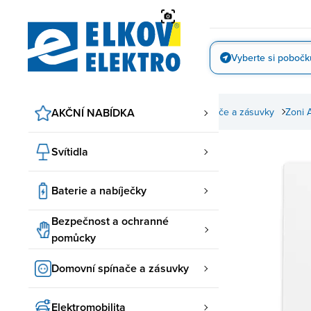
Přejít
na
obsah
Vyberte si pobočk
Vyfotit
Domovní spínače a zásuvky
AKČNÍ NABÍDKA
ABB spínače a zásuvky
Zoni 
Svítidla
Baterie a nabíječky
Bezpečnost a ochranné
pomůcky
Domovní spínače a zásuvky
Elektromobilita