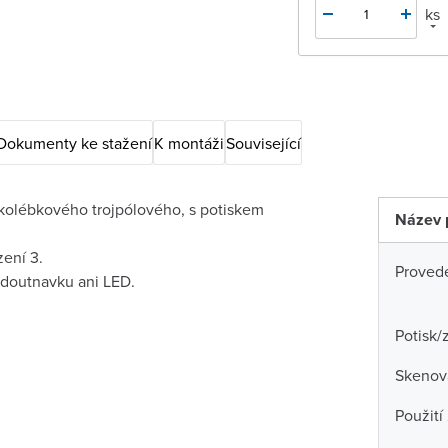
ks
Dokumenty ke stažení
K montáži
Související
 kolébkového trojpólového, s potiskem
Název 
zení 3.
Proved
 doutnavku ani LED.
Potisk/
Skenova
Použití