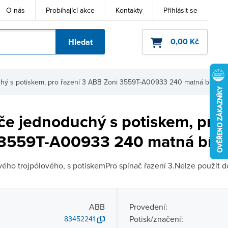
O nás
Probíhající akce
Kontakty
Přihlásit se
0,00 Kč
Hledat
ho kódu
chý s potiskem, pro řazení 3 ABB Zoni 3559T-A00933 240 matná bílá
če jednoduchý s potiskem, pro 
3559T-A00933 240 matná bílá
vého trojpólového, s potiskemPro spínač řazení 3.Nelze použít d
ABB
Provedení:
Potisk/značení:
83452241