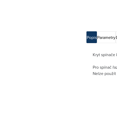
Popis
Parametry
Kryt spínače
Pro spínač řa
Nelze použít