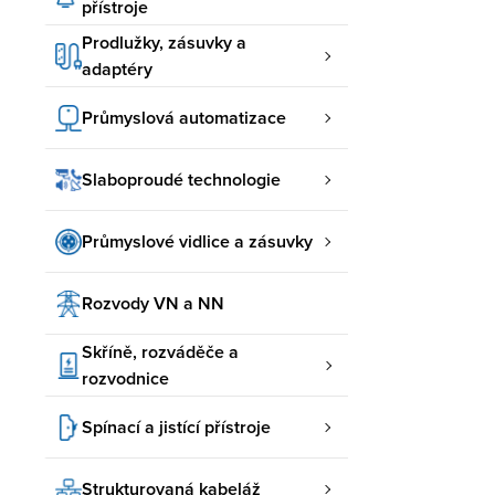
přístroje
Prodlužky, zásuvky a
adaptéry
Průmyslová automatizace
Slaboproudé technologie
Průmyslové vidlice a zásuvky
Rozvody VN a NN
Skříně, rozváděče a
rozvodnice
Spínací a jistící přístroje
Strukturovaná kabeláž