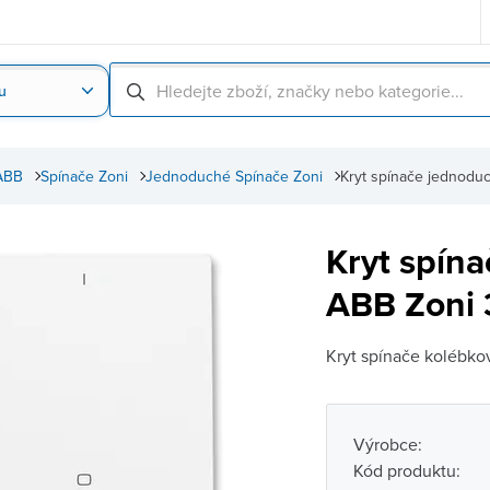
u
Nahrát obrázek produktu
Skenování čárové
ABB
Spínače Zoni
Jednoduché Spínače Zoni
Kryt spínače jednodu
Kryt spína
ABB Zoni 
Kryt spínače kolébko
Výrobce:
Kód produktu: