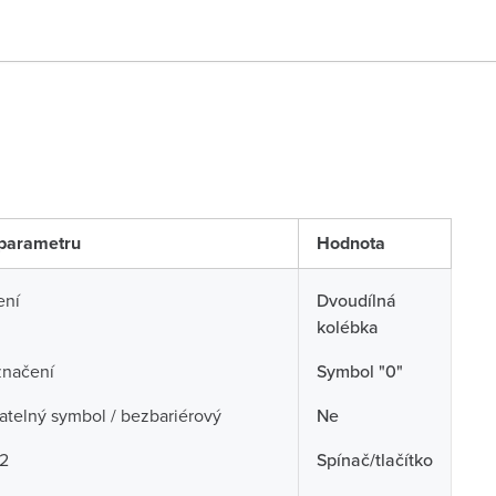
parametru
Hodnota
ení
Dvoudílná
kolébka
značení
Symbol "0"
telný symbol / bezbariérový
Ne
 2
Spínač/tlačítko