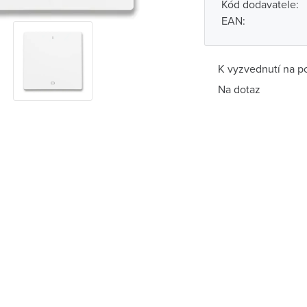
Kód dodavatele:
EAN:
K vyzvednutí na p
Na dotaz
Pobočka
Brno - Kšírova (
Brno - Řečkovi
Blansko
Bystřice nad P