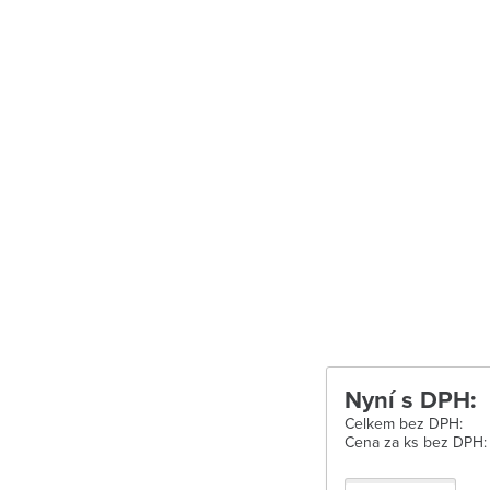
Uherské Hradišt
Velké Meziříčí
Vysoké Mýto
Zábřeh
Zastávka u Brn
Zlín
Žďár nad Sáza
Nyní s DPH:
Celkem bez DPH:
Cena za ks bez DPH: