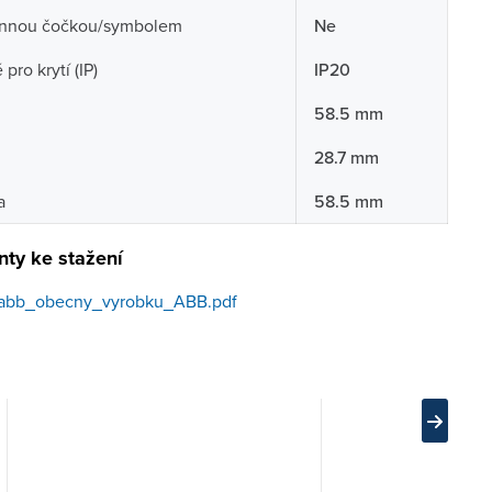
nnou čočkou/symbolem
Ne
pro krytí (IP)
IP20
58.5 mm
28.7 mm
a
58.5 mm
ty ke stažení
abb_obecny_vyrobku_ABB.pdf