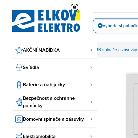
Přejít
na
obsah
Vyberte si pobočk
Vyfotit
AKČNÍ NABÍDKA
Domovní spínače a zásuvky
ABB spínače a zásuvky
Svítidla
Baterie a nabíječky
Bezpečnost a ochranné
pomůcky
Domovní spínače a zásuvky
Elektromobilita