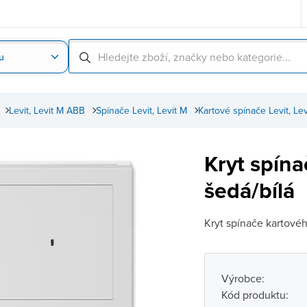
u
Nahrát obrázek produktu
Skenování čárové
Levit, Levit M ABB
Spínače Levit, Levit M
Kartové spínače Levit, Lev
Kryt spín
šedá/bílá
Kryt spínače kartovéh
Výrobce:
Kód produktu: