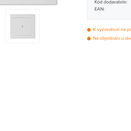
Kód dodavatele:
EAN:
K vyzvednutí na p
Na objednání u do
Pobočka
Brno - Kšírova (
Brno - Řečkovi
Blansko
Bystřice nad P