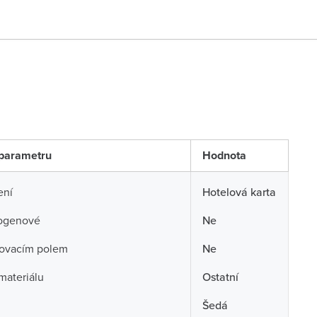
parametru
Hodnota
ení
Hotelová karta
ogenové
Ne
sovacím polem
Ne
 materiálu
Ostatní
Šedá