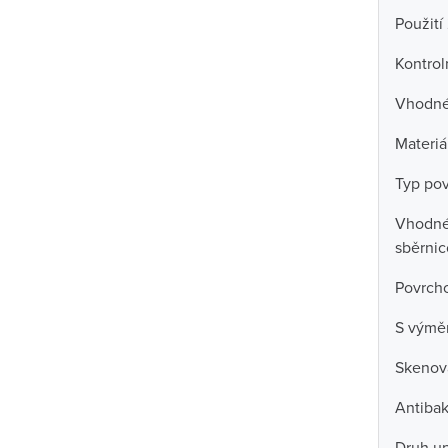
Použití
Kontrol
Vhodné 
Materiá
Typ po
Vhodné 
sběrni
Povrch
S výmě
Skenova
Antibak
Druh u