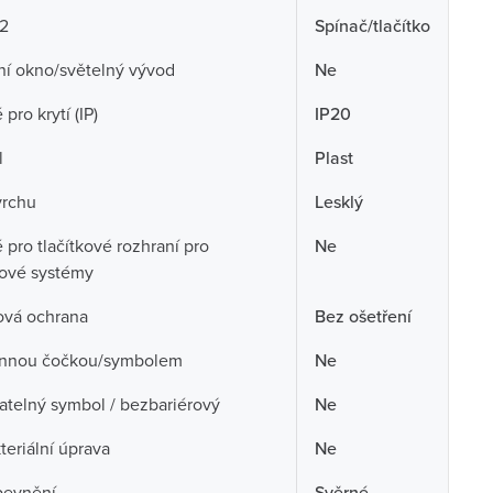
 2
Spínač/tlačítko
ní okno/světelný vývod
Ne
pro krytí (IP)
IP20
l
Plast
vrchu
Lesklý
pro tlačítkové rozhraní pro
Ne
cové systémy
ová ochrana
Bez ošetření
nnou čočkou/symbolem
Ne
telný symbol / bezbariérový
Ne
teriální úprava
Ne
pevnění
Svěrné