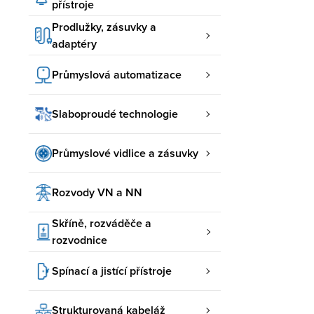
přístroje
Prodlužky, zásuvky a
adaptéry
Průmyslová automatizace
Slaboproudé technologie
Průmyslové vidlice a zásuvky
Rozvody VN a NN
Skříně, rozváděče a
rozvodnice
Spínací a jistící přístroje
Strukturovaná kabeláž