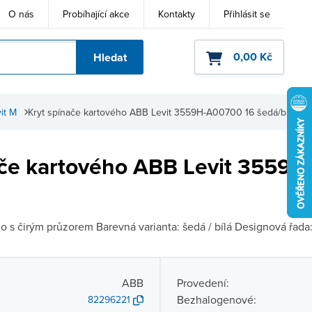
O nás
Probíhající akce
Kontakty
Přihlásit se
0,00 Kč
Hledat
ho kódu
it M
Kryt spínače kartového ABB Levit 3559H-A00700 16 šedá/bílá
ače kartového ABB Levit 3559
o s čirým průzorem Barevná varianta: šedá / bílá Designová řada: 
ABB
Provedení:
Bezhalogenové:
82296221