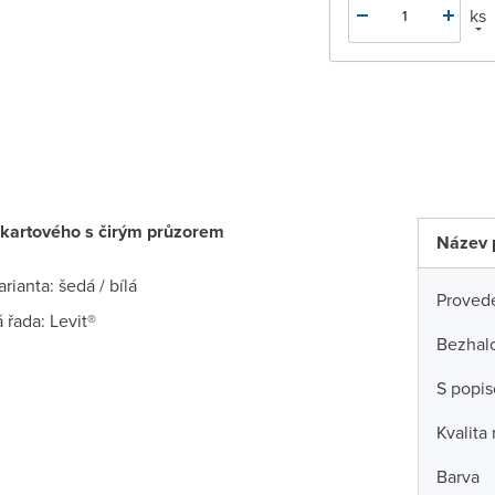
ks
 kartového s čirým průzorem
Název 
rianta: šedá / bílá
Proved
 řada: Levit®
Bezhal
S popi
Kvalita
Barva