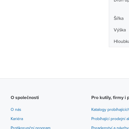
Šířka
Výška
Hloubk
O společnosti
Pro kutily, firmy i 
O nás
Katalogy probíhajícíc
Kariéra
Probíhající prodejní 
Protikorupční program
Poradenství a návrhy