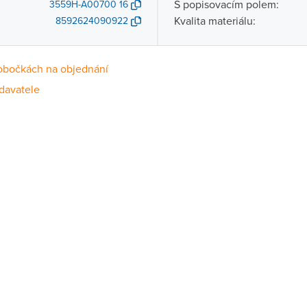
S popisovacím polem:
3559H-A00700 16
Kvalita materiálu:
8592624090922
obočkách na objednání
davatele
Dostupnost
centrála)
Na objednání u dodavatele
ce
Na objednání u dodavatele
Na objednání u dodavatele
ernštejnem
Na objednání u dodavatele