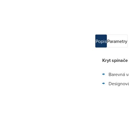
Popis
Parametry
Kryt spínače
Barevná va
Designová