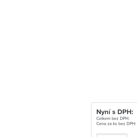
Uherské Hradišt
Velké Meziříčí
Vysoké Mýto
Zábřeh
Zastávka u Brn
Zlín
Žďár nad Sáza
Nyní s DPH:
Celkem bez DPH:
Cena za ks bez DPH: