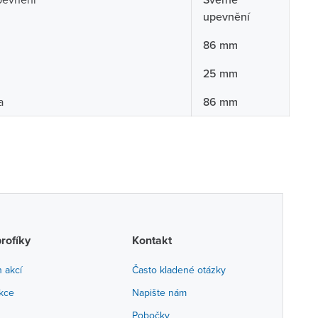
upevnění
86 mm
25 mm
a
86 mm
profíky
Kontakt
h akcí
Často kladené otázky
akce
Napište nám
Pobočky