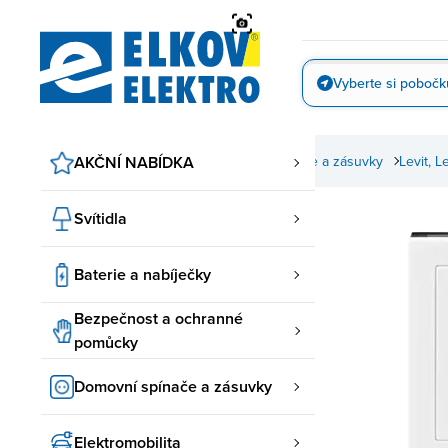
Přejít
na
obsah
Vyberte si pobočk
Vyfotit
Domovní spínače a zásuvky
AKČNÍ NABÍDKA
ABB spínače a zásuvky
Levit, 
Svítidla
Baterie a nabíječky
Bezpečnost a ochranné
pomůcky
Domovní spínače a zásuvky
Elektromobilita