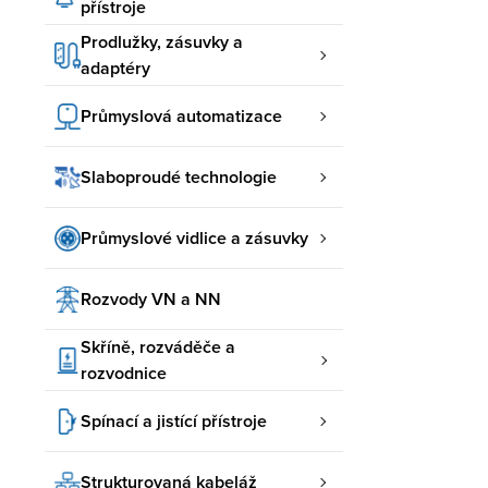
přístroje
Prodlužky, zásuvky a
adaptéry
Průmyslová automatizace
Slaboproudé technologie
Průmyslové vidlice a zásuvky
Rozvody VN a NN
Skříně, rozváděče a
rozvodnice
Spínací a jistící přístroje
Strukturovaná kabeláž