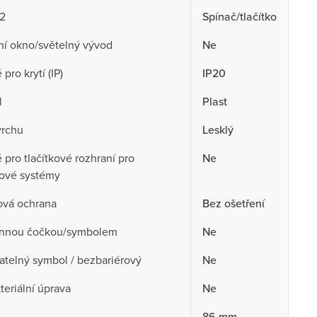
 2
Spínač/tlačítko
ní okno/světelný vývod
Ne
pro krytí (IP)
IP20
l
Plast
vrchu
Lesklý
pro tlačítkové rozhraní pro
Ne
cové systémy
ová ochrana
Bez ošetření
nnou čočkou/symbolem
Ne
telný symbol / bezbariérový
Ne
teriální úprava
Ne
86 mm