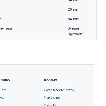
25 mm
a
86 mm
pevnění
Svěrné
upevnění
profíky
Kontakt
h akcí
Často kladené otázky
akce
Napište nám
Pobočky