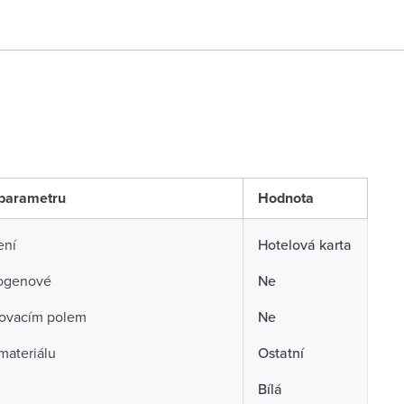
parametru
Hodnota
ení
Hotelová karta
ogenové
Ne
sovacím polem
Ne
 materiálu
Ostatní
Bílá