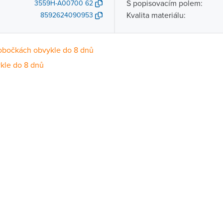
S popisovacím polem:
3559H-A00700 62
Kvalita materiálu:
8592624090953
obočkách obvykle do 8 dnů
kle do 8 dnů
Dostupnost
centrála)
Na objednání obvykle do 8 dnů
ce
Na objednání obvykle do 8 dnů
Na objednání obvykle do 8 dnů
ernštejnem
Na objednání obvykle do 8 dnů