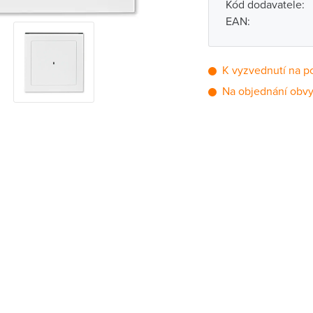
Kód dodavatele:
EAN:
K vyzvednutí na p
Na objednání obvy
Pobočka
Brno - Kšírova (
Brno - Řečkovi
Blansko
Bystřice nad P