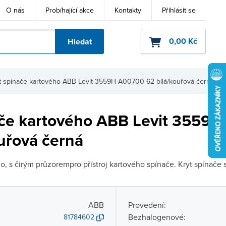
O nás
Probíhající akce
Kontakty
Přihlásit se
0,00 Kč
Hledat
ho kódu
t spínače kartového ABB Levit 3559H-A00700 62 bílá/kouřová černá
ače kartového ABB Levit 3559
uřová černá
o, s čirým průzorempro přístroj kartového spínače. Kryt spínače 
ABB
Provedení:
Bezhalogenové:
81784602