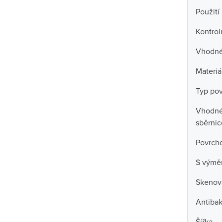
Použití
Kontrol
Vhodné 
Materiá
Typ po
Vhodné 
sběrni
Povrch
S výmě
Skenova
Antibak
Šířka