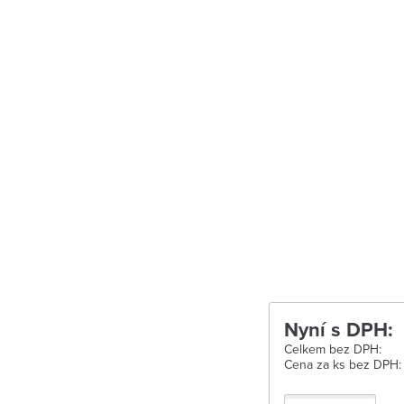
Uherské Hradišt
Velké Meziříčí
Vysoké Mýto
Zábřeh
Zastávka u Brn
Zlín
Žďár nad Sáza
Nyní s DPH:
Celkem bez DPH:
Cena za ks bez DPH: