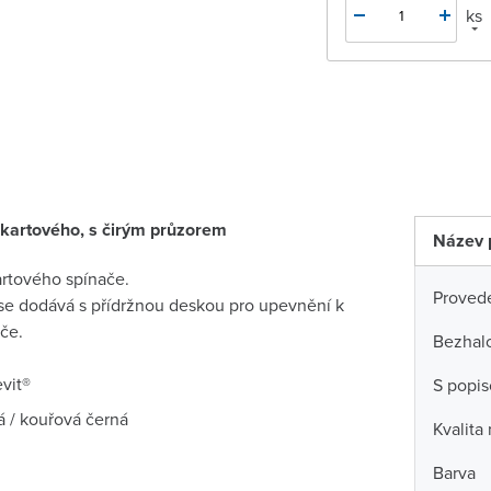
ks
 kartového, s čirým průzorem
Název 
kartového spínače.
Proved
 se dodává s přídržnou deskou pro upevnění k
ače.
Bezhal
vit®
S popi
á / kouřová černá
Kvalita
Barva