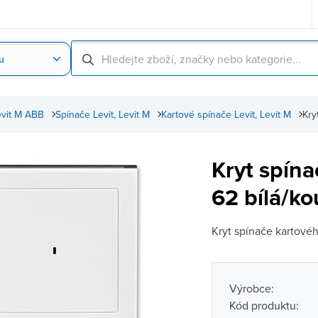
u
Nahrát obrázek produktu
Skenování čárové
Levit M ABB
Spínače Levit, Levit M
Kartové spínače Levit, Levit M
Kry
Kryt spín
62 bílá/ko
Kryt spínače kartovéh
Výrobce:
Kód produktu: