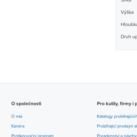
Výška
Hloubk
Druh u
O společnosti
Pro kutily, firmy i 
O nás
Katalogy probíhajícíc
Kariéra
Probíhající prodejní 
Protikorupční program
Poradenství a návrhy