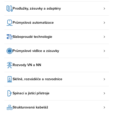
Prodlužky, zásuvky a adaptéry
Průmyslová automatizace
Slaboproudé technologie
Průmyslové vidlice a zásuvky
Rozvody VN a NN
Skříně, rozváděče a rozvodnice
Spínací a jistící přístroje
Strukturovaná kabeláž