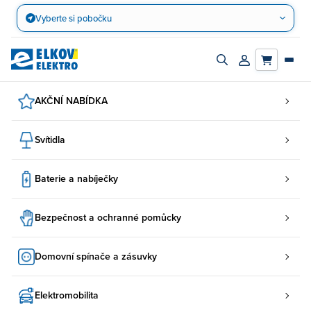
Přejít
Vyberte si pobočku
na
obsah
Zapnout/vypnout
Přihlásit/registro
vyhledávací
účet
panel
AKČNÍ NABÍDKA
Svítidla
Baterie a nabíječky
Bezpečnost a ochranné pomůcky
Domovní spínače a zásuvky
Elektromobilita