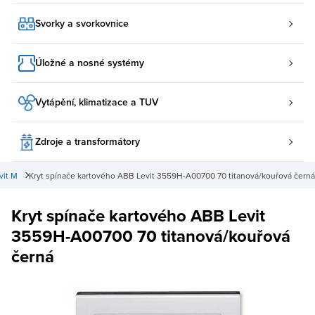
Svorky a svorkovnice
Úložné a nosné systémy
Vytápění, klimatizace a TUV
Zdroje a transformátory
vit M
Kryt spínače kartového ABB Levit 3559H-A00700 70 titanová/kouřová černá
Kryt spínače kartového ABB Levit
3559H-A00700 70 titanová/kouřová
černá