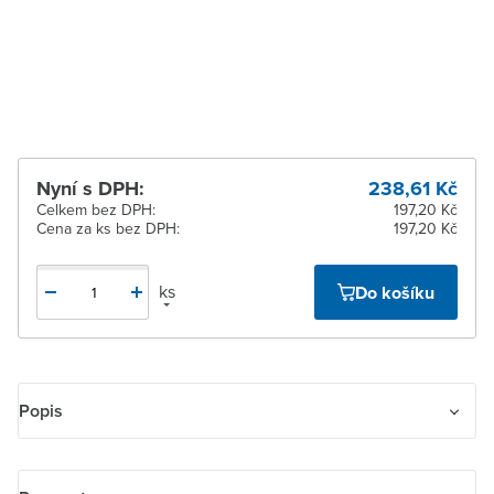
dodavatele
Žďár nad Sázavou
Na objednání u
dodavatele
Nyní s DPH:
238,61 Kč
Celkem bez DPH:
197,20 Kč
Cena za ks bez DPH:
197,20 Kč
ks
Do košíku
Popis
Kryt LEVIT M 3559H-A00700 70 spínače kartového