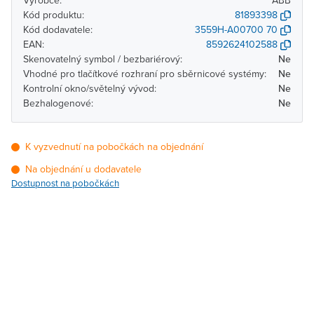
Výrobce:
ABB
Kód produktu:
81893398
Kód dodavatele:
3559H-A00700 70
EAN:
8592624102588
Skenovatelný symbol / bezbariérový:
Ne
Vhodné pro tlačítkové rozhraní pro sběrnicové systémy:
Ne
Kontrolní okno/světelný vývod:
Ne
Bezhalogenové:
Ne
K vyzvednutí na pobočkách na objednání
Na objednání u dodavatele
Dostupnost na pobočkách
Pobočka
Dostupnost
Brno - Kšírova (centrála)
Na objednání u