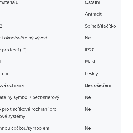
 materiálu
Ostatní
Antracit
 2
Spínač/tlačítko
ní okno/světelný vývod
Ne
pro krytí (IP)
IP20
l
Plast
vrchu
Lesklý
ová ochrana
Bez ošetření
telný symbol / bezbariérový
Ne
pro tlačítkové rozhraní pro
Ne
cové systémy
nnou čočkou/symbolem
Ne