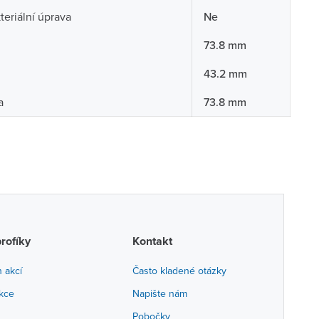
teriální úprava
Ne
73.8 mm
43.2 mm
a
73.8 mm
profíky
Kontakt
h akcí
Často kladené otázky
akce
Napište nám
Pobočky