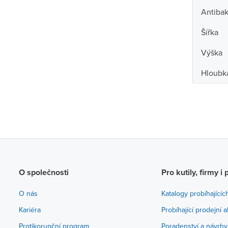
Antibak
Šířka
Výška
Hloubk
O společnosti
Pro kutily, firmy i 
O nás
Katalogy probíhajícíc
Kariéra
Probíhající prodejní 
Protikorupční program
Poradenství a návrhy