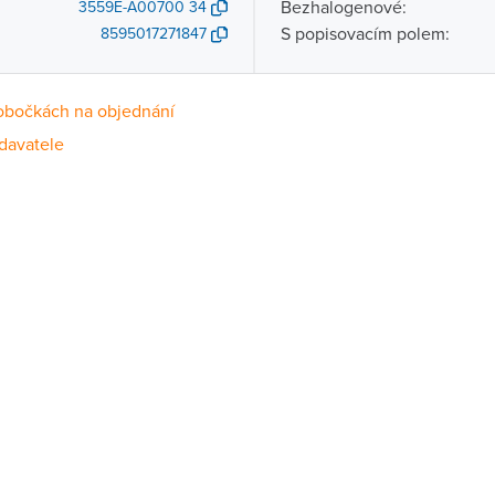
Bezhalogenové:
3559E-A00700 34
S popisovacím polem:
8595017271847
obočkách na objednání
davatele
Dostupnost
centrála)
Na objednání u dodavatele
ce
Na objednání u dodavatele
Na objednání u dodavatele
ernštejnem
Na objednání u dodavatele