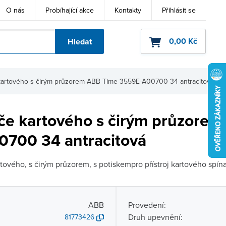
O nás
Probíhající akce
Kontakty
Přihlásit se
0,00 Kč
Hledat
ho kódu
 kartového s čirým průzorem ABB Time 3559E-A00700 34 antracitová
ače kartového s čirým průzore
700 34 antracitová
tového, s čirým průzorem, s potiskempro přístroj kartového spín
ABB
Provedení:
Druh upevnění:
81773426