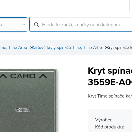
u
Nahrát obrázek produktu
Skenování čárové
Time, Time Arbo
Kartové kryty spínačů Time, Time Arbo
Kryt spínače
Kryt spín
3559E-A00
Kryt Time spínače kar
Výrobce:
Kód produktu: