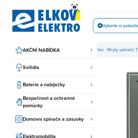
Přejít
na
obsah
Vyberte si pobočk
Vyfotit
vky
Time, Time Arbo ABB
AKČNÍ NABÍDKA
Spínače Time, Time Arbo
Kryty spínačů 
Svítidla
Baterie a nabíječky
Bezpečnost a ochranné
pomůcky
Domovní spínače a zásuvky
Elektromobilita