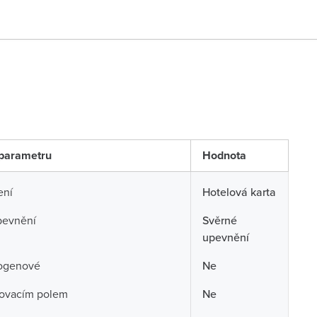
parametru
Hodnota
ení
Hotelová karta
pevnění
Svěrné
upevnění
ogenové
Ne
sovacím polem
Ne