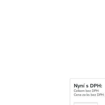
Uherské Hradišt
Velké Meziříčí
Vysoké Mýto
Zábřeh
Zastávka u Brn
Zlín
Žďár nad Sáza
Nyní s DPH:
Celkem bez DPH:
Cena za ks bez DPH: