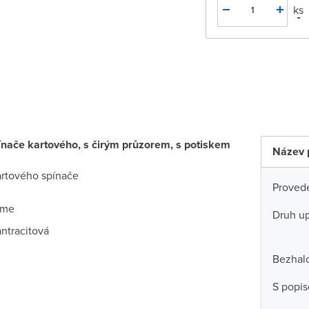
ks
ínače kartového, s čirým průzorem, s potiskem
Název 
kartového spínače
Proved
ime
Druh u
antracitová
Bezhal
S popi