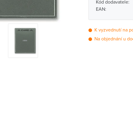
Kód dodavatele:
EAN:
K vyzvednutí na p
Na objednání u do
Pobočka
Brno - Kšírova (
Brno - Řečkovi
Blansko
Bystřice nad P