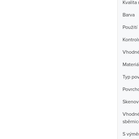
Kvalita
Barva
Použití
Kontrol
Vhodné 
Materiá
Typ po
Povrch
Skenova
Vhodné 
sběrni
S výmě