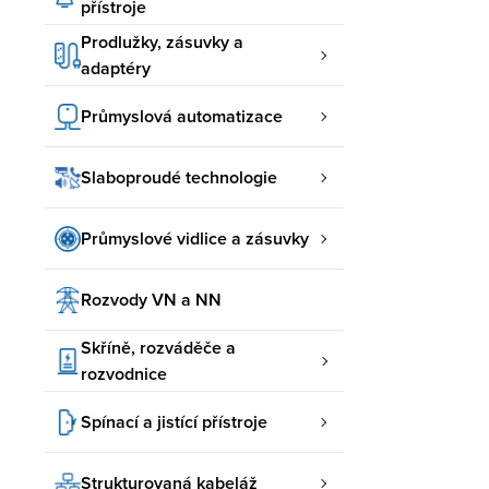
přístroje
Prodlužky, zásuvky a
adaptéry
Průmyslová automatizace
Slaboproudé technologie
Průmyslové vidlice a zásuvky
Rozvody VN a NN
Skříně, rozváděče a
rozvodnice
Spínací a jistící přístroje
Strukturovaná kabeláž