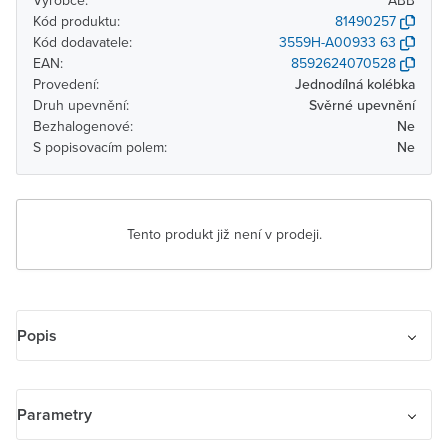
Výrobce:
ABB
Kód produktu:
81490257
Kód dodavatele:
3559H-A00933 63
EAN:
8592624070528
Provedení:
Jednodílná kolébka
Druh upevnění:
Svěrné upevnění
Bezhalogenové:
Ne
S popisovacím polem:
Ne
Tento produkt již není v prodeji.
Popis
Kryt spínače kolébkového s potiskem. Pro přístroj spínače řazení 3.
Parametry