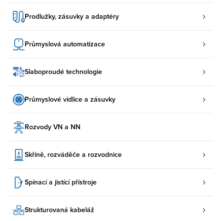
Prodlužky, zásuvky a adaptéry
Průmyslová automatizace
Slaboproudé technologie
Průmyslové vidlice a zásuvky
Rozvody VN a NN
Skříně, rozváděče a rozvodnice
Spínací a jistící přístroje
Strukturovaná kabeláž