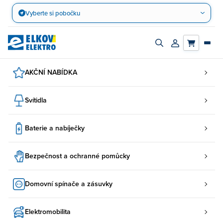
Přejít
Vyberte si pobočku
na
obsah
Zapnout/vypnout
Přihlásit/registro
vyhledávací
účet
panel
AKČNÍ NABÍDKA
Svítidla
Baterie a nabíječky
Bezpečnost a ochranné pomůcky
Domovní spínače a zásuvky
Elektromobilita