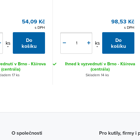
54,09 Kč
98,53 Kč
s DPH
s DPH
Do
Do
ks
ks
košíku
košíku
ednutí v Brno - Kšírova
Ihned k vyzvednutí v Brno - Kšírova
(centrála)
(centrála)
ladem 17 ks
Skladem 14 ks
O společnosti
Pro kutily, firmy i 