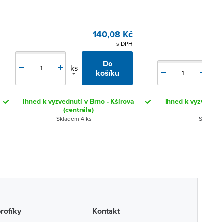
140,08 Kč
s DPH
Do
ks
ks
košíku
Ihned k vyzvednutí v Brno - Kšírova
Ihned k vyzvednut
(centrála)
(cent
Skladem 4 ks
Skladem 
profíky
Kontakt