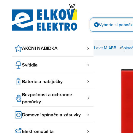
Přejít
na
obsah
Vyberte si pobočk
Vyfotit
pínače a zásuvky
AKČNÍ NABÍDKA
ABB spínače a zásuvky
Levit, Levit M ABB
Spínač
Svítidla
Baterie a nabíječky
Bezpečnost a ochranné
pomůcky
Domovní spínače a zásuvky
Elektromobilita