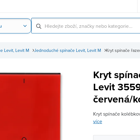
u
Nahrát obrázek produktu
Skenování čárové
e Levit, Levit M
Jednoduché spínače Levit, Levit M
Kryt spínače řaz
Kryt spína
Levit 35
červená/k
Kryt spínače kolébkov
více