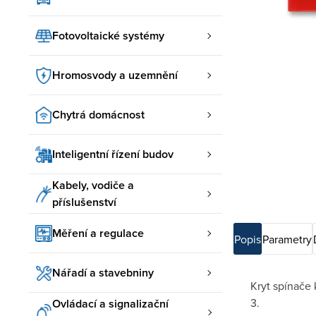
Fotovoltaické systémy
Hromosvody a uzemnění
Chytrá domácnost
Inteligentní řízení budov
Kabely, vodiče a
příslušenství
Měření a regulace
Popis
Parametry
Nářadí a stavebniny
Kryt spínače 
3.
Ovládací a signalizační