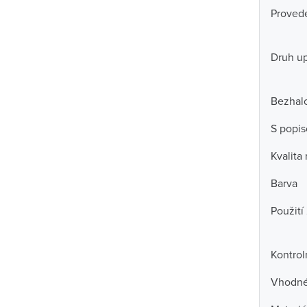
Proved
Druh u
Bezhal
S popi
Kvalita
Barva
Použití
Kontrol
Vhodné 