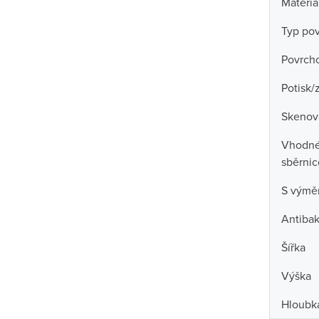
Materiá
Typ po
Povrch
Potisk/
Skenova
Vhodné 
sběrni
S výmě
Antibak
Šířka
Výška
Hloubk