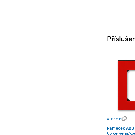
Přísluše
81490414
Rámeček ABB 
65 červená/ko