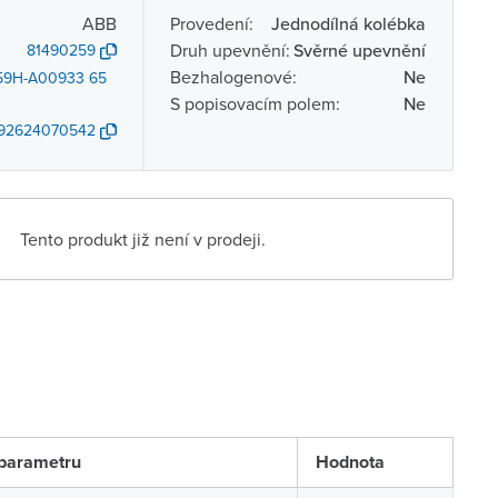
ABB
Provedení:
Jednodílná kolébka
Druh upevnění:
Svěrné upevnění
81490259
Bezhalogenové:
Ne
59H-A00933 65
S popisovacím polem:
Ne
92624070542
Tento produkt již není v prodeji.
parametru
Hodnota