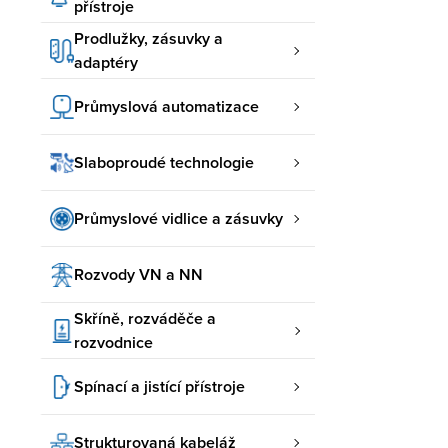
přístroje
Prodlužky, zásuvky a
adaptéry
Průmyslová automatizace
Slaboproudé technologie
Průmyslové vidlice a zásuvky
Rozvody VN a NN
Skříně, rozváděče a
rozvodnice
Spínací a jistící přístroje
Strukturovaná kabeláž