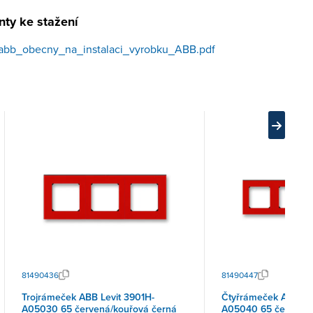
ty ke stažení
abb_obecny_na_instalaci_vyrobku_ABB.pdf
81490436
81490447
Trojrámeček ABB Levit 3901H-
Čtyřrámeček ABB Lev
A05030 65 červená/kouřová černá
A05040 65 červená/