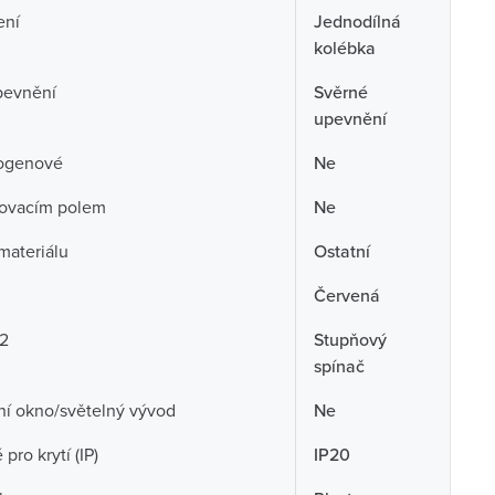
ení
Jednodílná
kolébka
pevnění
Svěrné
upevnění
ogenové
Ne
sovacím polem
Ne
 materiálu
Ostatní
Červená
 2
Stupňový
spínač
ní okno/světelný vývod
Ne
pro krytí (IP)
IP20