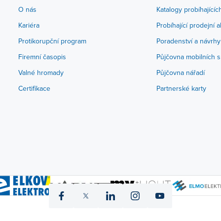
O nás
Katalogy probíhajícíc
Kariéra
Probíhající prodejní 
Protikorupční program
Poradenství a návrhy
Firemní časopis
Půjčovna mobilních s
Valné hromady
Půjčovna nářadí
Certifikace
Partnerské karty
icon
icon
icon
icon
icon
fb
twitter
linked
instagram
yt