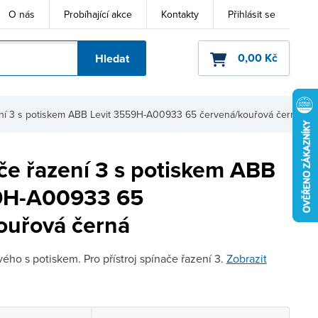
O nás
Probíhající akce
Kontakty
Přihlásit se
0,00 Kč
Hledat
ho kódu
ení 3 s potiskem ABB Levit 3559H-A00933 65 červená/kouřová černá
če řazení 3 s potiskem ABB
59H-A00933 65
ouřová černá
ého s potiskem. Pro přístroj spínače řazení 3.
Zobrazit