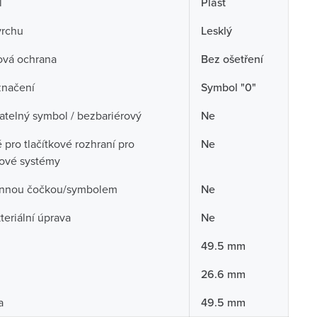
l
Plast
vrchu
Lesklý
ová ochrana
Bez ošetření
značení
Symbol "0"
telný symbol / bezbariérový
Ne
pro tlačítkové rozhraní pro
Ne
cové systémy
nnou čočkou/symbolem
Ne
teriální úprava
Ne
49.5 mm
26.6 mm
a
49.5 mm