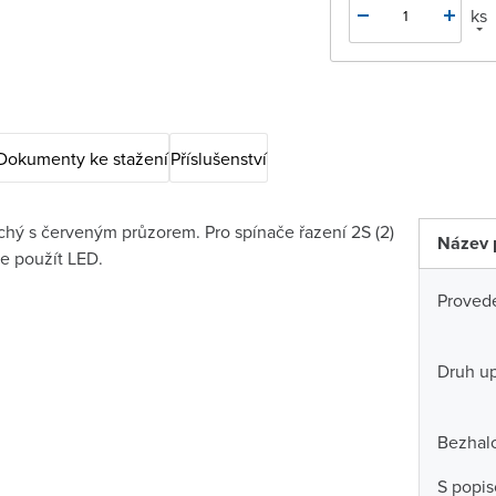
ks
Dokumenty ke stažení
Příslušenství
chý s červeným průzorem. Pro spínače řazení 2S (2)
Název 
 použít LED.
Proved
Druh u
Bezhal
S popi