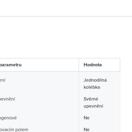
parametru
Hodnota
ení
Jednodílná
kolébka
pevnění
Svěrné
upevnění
ogenové
Ne
sovacím polem
Ne