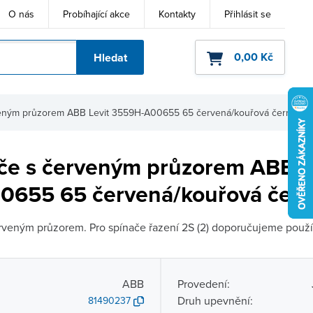
O nás
Probíhající akce
Kontakty
Přihlásit se
0,00 Kč
Hledat
ho kódu
veným průzorem ABB Levit 3559H-A00655 65 červená/kouřová černá
ače s červeným průzorem ABB L
655 65 červená/kouřová čer
rveným průzorem. Pro spínače řazení 2S (2) doporučujeme použ
ABB
Provedení:
Druh upevnění:
81490237