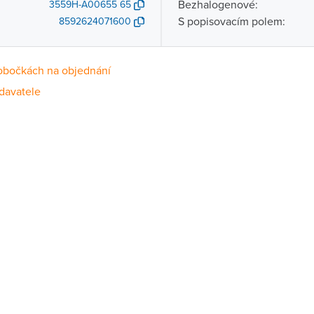
Bezhalogenové:
3559H-A00655 65
S popisovacím polem:
8592624071600
obočkách na objednání
davatele
Dostupnost
centrála)
Na objednání u dodavatele
ce
Na objednání u dodavatele
Na objednání u dodavatele
ernštejnem
Na objednání u dodavatele