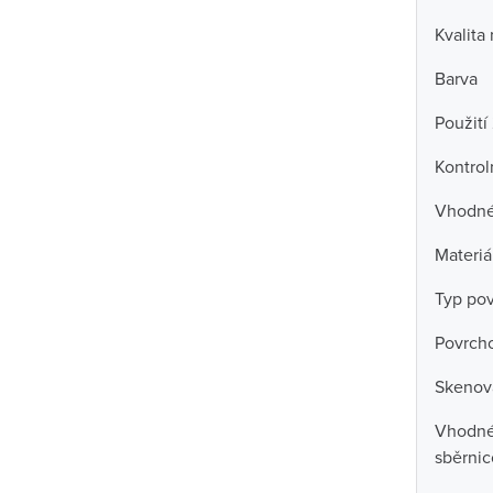
Kvalita
Barva
Použití
Kontrol
Vhodné 
Materiá
Typ po
Povrch
Skenova
Vhodné 
sběrni