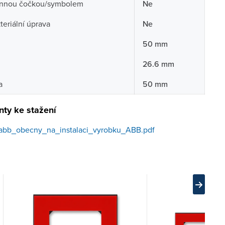
nnou čočkou/symbolem
Ne
teriální úprava
Ne
50 mm
26.6 mm
a
50 mm
ty ke stažení
abb_obecny_na_instalaci_vyrobku_ABB.pdf