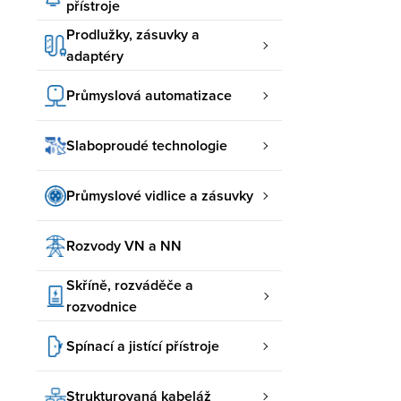
přístroje
Prodlužky, zásuvky a
adaptéry
Průmyslová automatizace
Slaboproudé technologie
Průmyslové vidlice a zásuvky
Rozvody VN a NN
Skříně, rozváděče a
rozvodnice
Spínací a jistící přístroje
Strukturovaná kabeláž