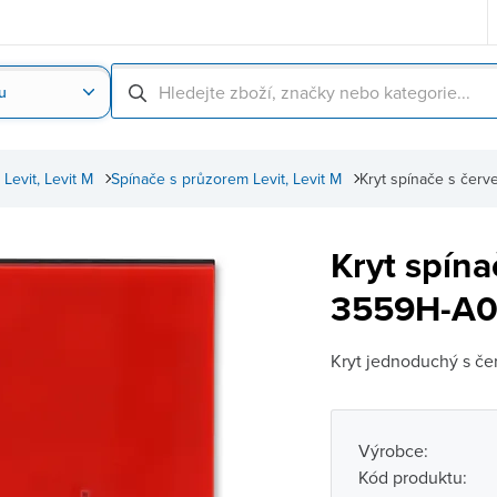
u
Nahrát obrázek produktu
Skenování čárové
Levit, Levit M
Spínače s průzorem Levit, Levit M
Kryt spínače s čer
Kryt spín
3559H-A00
Kryt jednoduchý s če
Výrobce:
Kód produktu: