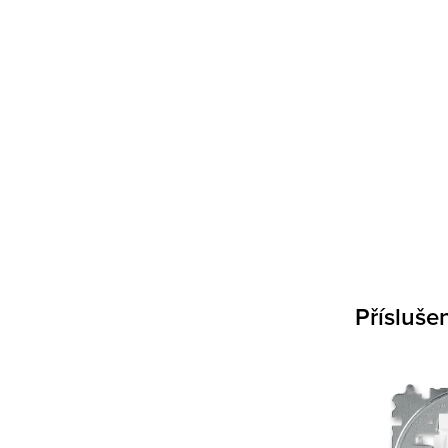
Přísluše