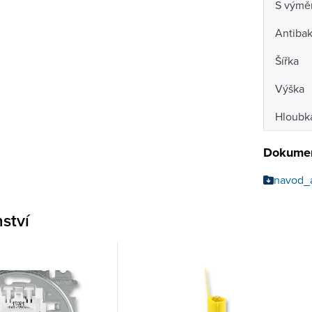
S výmě
Antibak
Šířka
Výška
Hloubk
Dokumen
navod_
nství