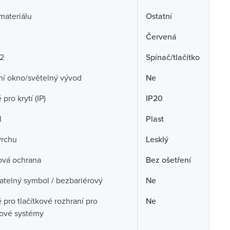
 materiálu
Ostatní
Červená
 2
Spínač/tlačítko
ní okno/světelný vývod
Ne
pro krytí (IP)
IP20
l
Plast
vrchu
Lesklý
ová ochrana
Bez ošetření
telný symbol / bezbariérový
Ne
pro tlačítkové rozhraní pro
Ne
cové systémy