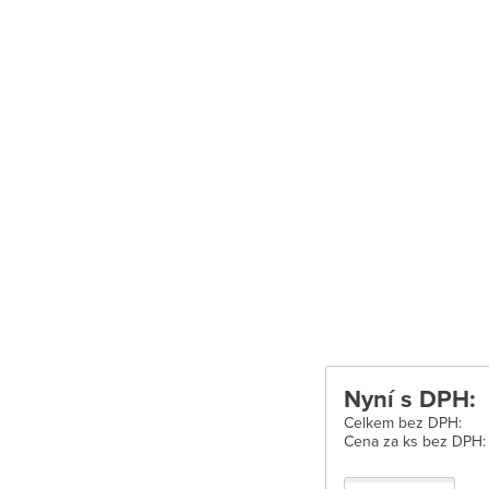
Uherské Hradišt
Velké Meziříčí
Vysoké Mýto
Zábřeh
Zastávka u Brn
Zlín
Žďár nad Sáza
Nyní s DPH:
Celkem bez DPH:
Cena za ks bez DPH: