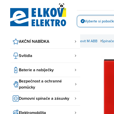
Přejít
na
obsah
Vyberte si pobočk
Vyfotit
nače a zásuvky
AKČNÍ NABÍDKA
ABB spínače a zásuvky
Levit, Levit M ABB
Spínače 
Svítidla
Baterie a nabíječky
Bezpečnost a ochranné
pomůcky
Domovní spínače a zásuvky
Elektromobilita