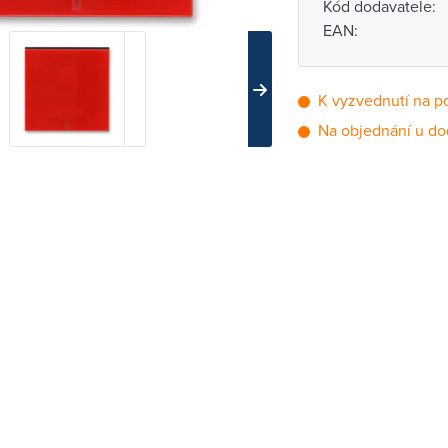
Kód dodavatele:
EAN:
K vyzvednutí na p
Na objednání u do
Pobočka
Brno - Kšírova (
Brno - Řečkovi
Blansko
Bystřice nad P