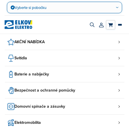
Přejít
Vyberte si pobočku
na
obsah
Zapnout/vypnout
Přihlásit/registro
vyhledávací
účet
panel
AKČNÍ NABÍDKA
Svítidla
Baterie a nabíječky
Bezpečnost a ochranné pomůcky
Domovní spínače a zásuvky
Elektromobilita