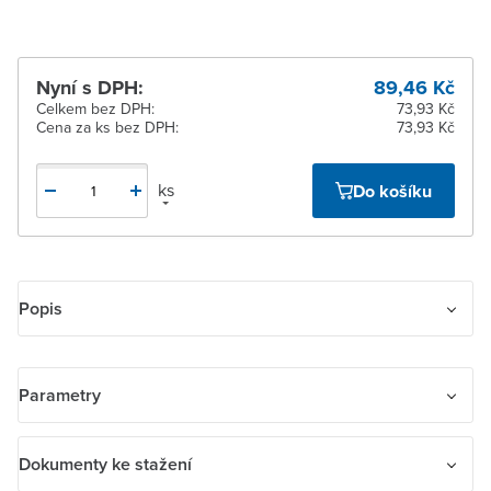
Nyní s DPH:
89,46 Kč
Celkem bez DPH:
73,93 Kč
Cena za ks bez DPH:
73,93 Kč
ks
Do košíku
Popis
Kryt spínače žaluziového dělený s potiskem. Pro spínač řazení 1+1
s blokováním. Pro ovládač řazení 1/0+1/0 s blokováním.
Parametry
Název parametru
Hodnota
Dokumenty ke stažení