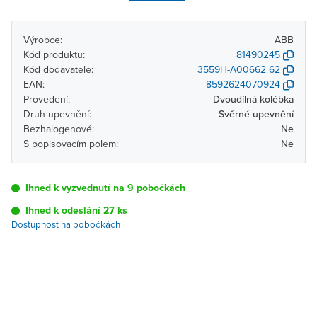
Výrobce:
ABB
Kód produktu:
81490245
Kód dodavatele:
3559H-A00662 62
EAN:
8592624070924
Provedení:
Dvoudílná kolébka
Druh upevnění:
Svěrné upevnění
Bezhalogenové:
Ne
S popisovacím polem:
Ne
Ihned k vyzvednutí na 9 pobočkách
Ihned k odeslání 27 ks
Dostupnost na pobočkách
Pobočka
Dostupnost