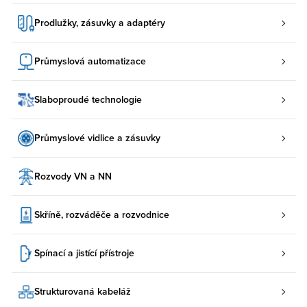
Prodlužky, zásuvky a adaptéry
Průmyslová automatizace
Slaboproudé technologie
Průmyslové vidlice a zásuvky
Rozvody VN a NN
Skříně, rozváděče a rozvodnice
Spínací a jistící přístroje
Strukturovaná kabeláž