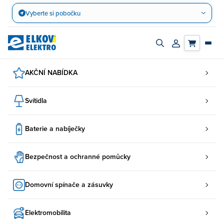
Přejít
Vyberte si pobočku
na
obsah
Zapnout/vypnout
Přihlásit/registro
vyhledávací
účet
panel
AKČNÍ NABÍDKA
Svítidla
Baterie a nabíječky
Bezpečnost a ochranné pomůcky
Domovní spínače a zásuvky
Elektromobilita