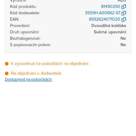
Výrobce:
ABB
Kód produktu:
81490250
Kód dodavatele:
3559H-A00662 67
EAN:
8592624071020
Provedení:
Dvoudílná kolébka
Druh upevnění:
Svěrné upevnění
Bezhalogenové:
Ne
S popisovacím polem:
Ne
K vyzvednutí na pobočkách na objednání
Na objednání u dodavatele
Dostupnost na pobočkách
Pobočka
Dostupnost
Brno - Kšírova (centrála)
Na objednání u