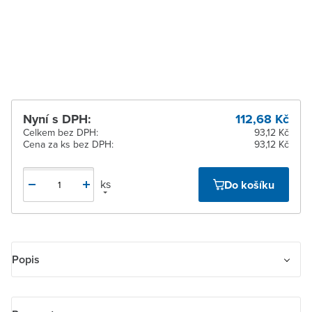
dodavatele
Žďár nad Sázavou
Na objednání u
dodavatele
Nyní s DPH:
112,68 Kč
Celkem bez DPH:
93,12 Kč
Cena za ks bez DPH:
93,12 Kč
ks
Do košíku
Popis
Kryt spínače žaluziového dělený s potiskem. Pro spínač řazení 1+1
s blokováním. Pro ovládač řazení 1/0+1/0 s blokováním.