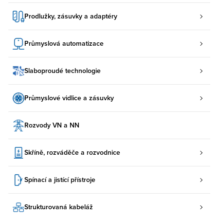
Prodlužky, zásuvky a adaptéry
Průmyslová automatizace
Slaboproudé technologie
Průmyslové vidlice a zásuvky
Rozvody VN a NN
Skříně, rozváděče a rozvodnice
Spínací a jistící přístroje
Strukturovaná kabeláž