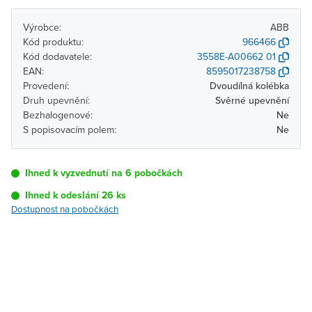
Výrobce:
ABB
Kód produktu:
966466
Kód dodavatele:
3558E-A00662 01
EAN:
8595017238758
Provedení:
Dvoudílná kolébka
Druh upevnění:
Svěrné upevnění
Bezhalogenové:
Ne
S popisovacím polem:
Ne
Ihned k vyzvednutí na 6 pobočkách
Ihned k odeslání 26 ks
Dostupnost na pobočkách
Pobočka
Dostupnost