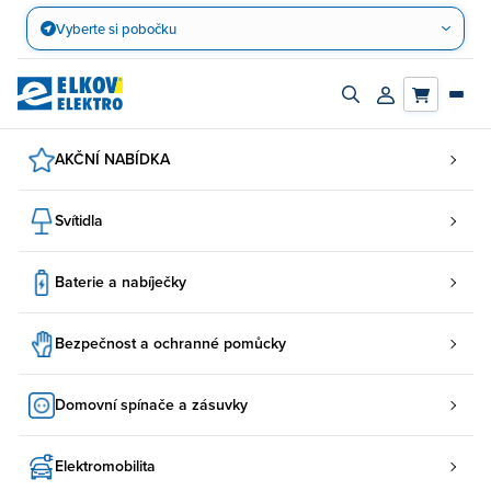
Přejít
Vyberte si pobočku
na
obsah
Zapnout/vypnout
Přihlásit/registro
vyhledávací
účet
panel
AKČNÍ NABÍDKA
Svítidla
Baterie a nabíječky
Bezpečnost a ochranné pomůcky
Domovní spínače a zásuvky
Elektromobilita