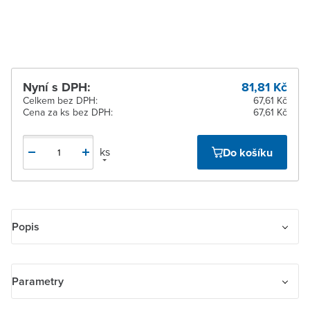
pracovních dnů
Nyní s DPH:
81,81 Kč
Celkem bez DPH:
67,61 Kč
Cena za ks bez DPH:
67,61 Kč
ks
Do košíku
Popis
Kryt spínače žaluziového kolébkového dělený, s potiskem
Parametry