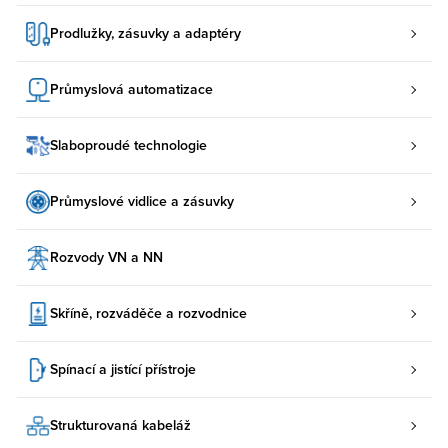
Prodlužky, zásuvky a adaptéry
Průmyslová automatizace
Slaboproudé technologie
Průmyslové vidlice a zásuvky
Rozvody VN a NN
Skříně, rozváděče a rozvodnice
Spínací a jistící přístroje
Strukturovaná kabeláž