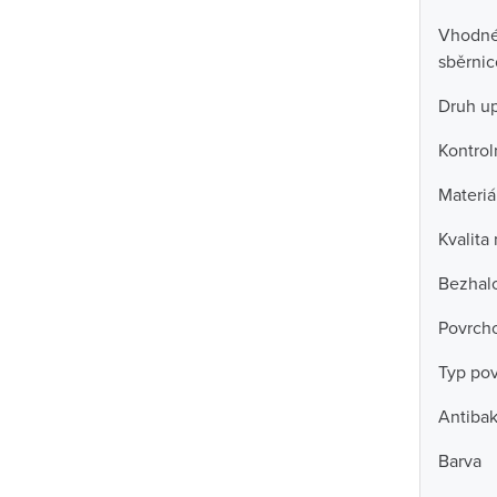
Vhodné 
sběrni
Druh u
Kontrol
Materiá
Kvalita
Bezhal
Povrch
Typ po
Antibak
Barva