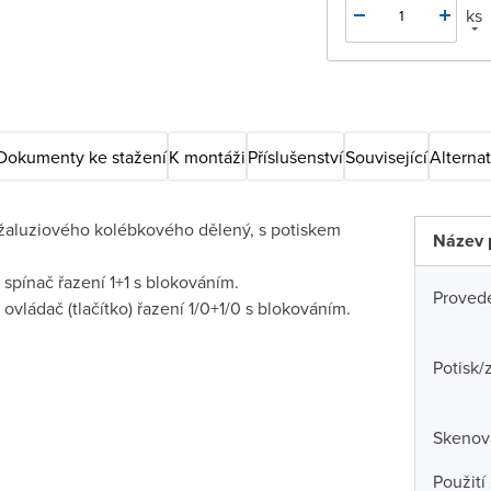
ks
Dokumenty ke stažení
K montáži
Příslušenství
Související
Alternat
 žaluziového kolébkového dělený, s potiskem
Název 
 spínač řazení 1+1 s blokováním.
Proved
 ovládač (tlačítko) řazení 1/0+1/0 s blokováním.
Potisk/
Skenova
Použití