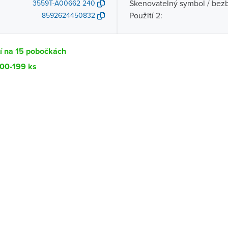
Skenovatelný symbol / bezb
3559T-A00662 240
Použití 2:
8592624450832
í na 15 pobočkách
100-199 ks
Dostupnost
centrála)
Ihned k vyzvednutí 100-199 ks
ce
K vyzvednutí do 2 pracovních dnů
Ihned k vyzvednutí 29 ks
ernštejnem
K vyzvednutí do 2 pracovních dnů