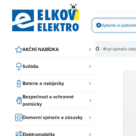
Přejít
na
obsah
Vyberte si pobočk
Vyfotit
AKČNÍ NABÍDKA
Kryt spínače ža
Svítidla
Baterie a nabíječky
Bezpečnost a ochranné
pomůcky
Domovní spínače a zásuvky
Elektromobilita