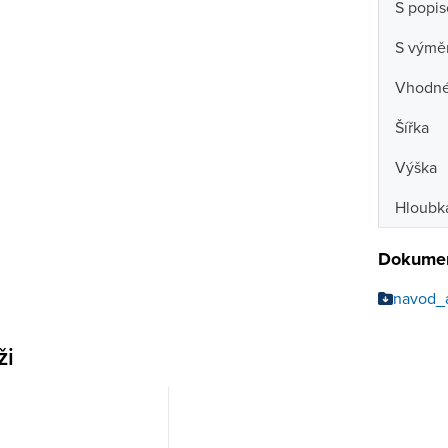
S popi
S výmě
Vhodné 
Šířka
Výška
Hloubk
Dokumen
navod_
ži