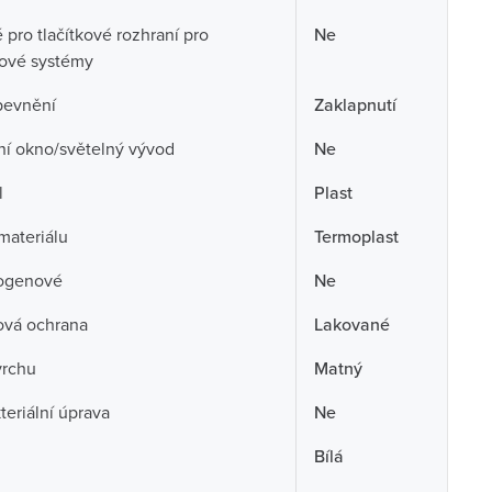
pro tlačítkové rozhraní pro
Ne
cové systémy
pevnění
Zaklapnutí
ní okno/světelný vývod
Ne
l
Plast
 materiálu
Termoplast
ogenové
Ne
ová ochrana
Lakované
vrchu
Matný
teriální úprava
Ne
Bílá