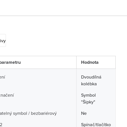
ivy
parametru
Hodnota
ení
Dvoudílná
kolébka
značení
Symbol
"Šipky"
telný symbol / bezbariérový
Ne
 2
Spínač/tlačítko