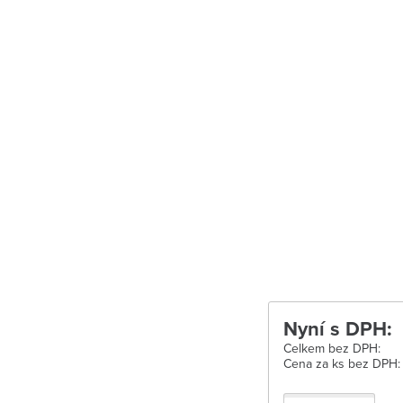
Uherské Hradišt
Velké Meziříčí
Vysoké Mýto
Zábřeh
Zastávka u Brn
Zlín
Žďár nad Sáza
Nyní s DPH:
Celkem bez DPH:
Cena za ks bez DPH: