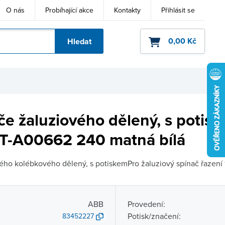
O nás
Probíhající akce
Kontakty
Přihlásit se
0,00 Kč
Hledat
ho kódu
če žaluziového dělený, s poti
T-A00662 240 matná bílá
ého kolébkového dělený, s potiskemPro žaluziový spínač řazení 1
ABB
Provedení:
Potisk/značení:
83452227