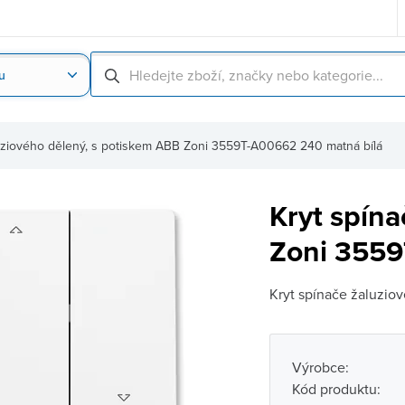
u
Nahrát obrázek produktu
Skenování čárové
luziového dělený, s potiskem ABB Zoni 3559T-A00662 240 matná bílá
Kryt spína
Zoni 3559
Kryt spínače žaluziov
Výrobce:
Kód produktu: