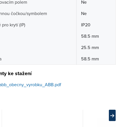
sovacím polem
Ne
nnou čočkou/symbolem
Ne
pro krytí (IP)
IP20
58.5 mm
25.5 mm
a
58.5 mm
ty ke stažení
abb_obecny_vyrobku_ABB.pdf