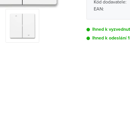
Kód dodavatele:
EAN:
Ihned k vyzvednut
Ihned k odeslání 
Pobočka
Brno - Kšírova (
Brno - Řečkovi
Blansko
Bystřice nad P