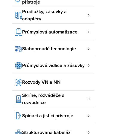
přístroje
Prodlužky, zásuvky a
adaptéry
Průmyslová automatizace
Slaboproudé technologie
Průmyslové vidlice a zásuvky
Rozvody VN a NN
Skříně, rozváděče a
rozvodnice
Spínací a jistící přístroje
Strukturovaná kabeláž