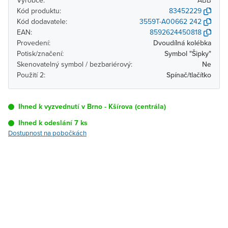
Výrobce:
ABB
Kód produktu:
83452229
Kód dodavatele:
3559T-A00662 242
EAN:
8592624450818
Provedení:
Dvoudílná kolébka
Potisk/značení:
Symbol "Šipky"
Skenovatelný symbol / bezbariérový:
Ne
Použití 2:
Spínač/tlačítko
Ihned k vyzvednutí v Brno - Kšírova (centrála)
Ihned k odeslání 7 ks
Dostupnost na pobočkách
Pobočka
Dostupnost
Brno - Kšírova
Ihned k vyzvednutí 7 ks