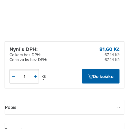
pracovních dnů
Žďár nad Sázavou
K vyzvednutí do 2
pracovních dnů
Nyní s DPH:
81,60 Kč
Celkem bez DPH:
67,44 Kč
Cena za ks bez DPH:
67,44 Kč
ks
Do košíku
Popis
Kryt spínače žaluziového kolébkového dělený, s potiskem