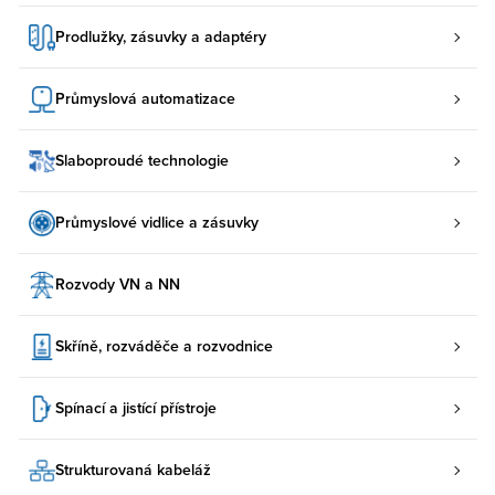
Prodlužky, zásuvky a adaptéry
Průmyslová automatizace
Slaboproudé technologie
Průmyslové vidlice a zásuvky
Rozvody VN a NN
Skříně, rozváděče a rozvodnice
Spínací a jistící přístroje
Strukturovaná kabeláž