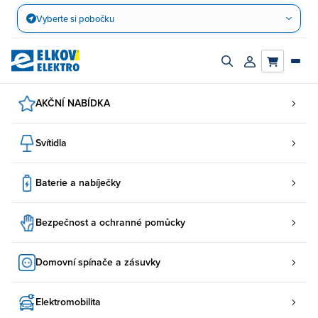
Přejít
Vyberte si pobočku
na
obsah
Zapnout/vypnout
Přihlásit/registro
vyhledávací
účet
panel
AKČNÍ NABÍDKA
Svítidla
Baterie a nabíječky
Bezpečnost a ochranné pomůcky
Domovní spínače a zásuvky
Elektromobilita