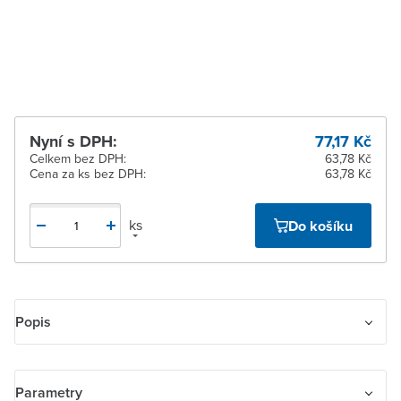
Žďár nad Sázavou
K vyzvednutí do 2
pracovních dnů
Nyní s DPH:
77,17 Kč
Celkem bez DPH:
63,78 Kč
Cena za ks bez DPH:
63,78 Kč
ks
Do košíku
Popis
Rámeček dvojnásobný
Parametry