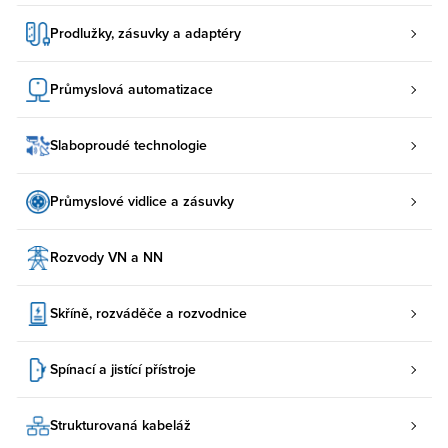
Prodlužky, zásuvky a adaptéry
Průmyslová automatizace
Slaboproudé technologie
Průmyslové vidlice a zásuvky
Rozvody VN a NN
Skříně, rozváděče a rozvodnice
Spínací a jistící přístroje
Strukturovaná kabeláž