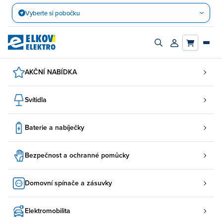
Přejít
Vyberte si pobočku
na
obsah
Zapnout/vypnout
Přihlásit/registro
vyhledávací
účet
panel
AKČNÍ NABÍDKA
Svítidla
Baterie a nabíječky
Bezpečnost a ochranné pomůcky
Domovní spínače a zásuvky
Elektromobilita