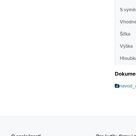
S výmě
Vhodné 
Šířka
Výška
Hloubk
Dokumen
navod_