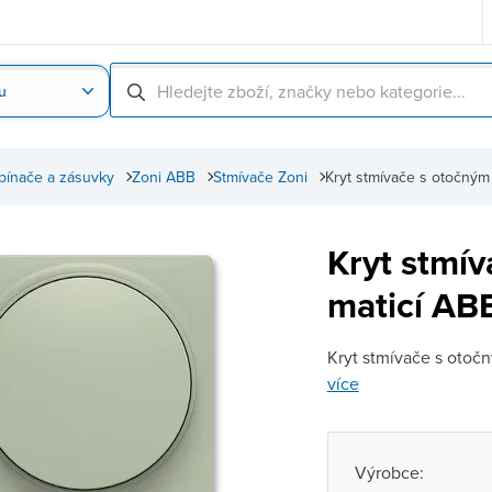
u
Nahrát obrázek produktu
Skenování čárové
pínače a zásuvky
Zoni ABB
Stmívače Zoni
Kryt stmívače s otočným
Kryt stmí
maticí AB
Kryt stmívače s otoč
více
Výrobce: