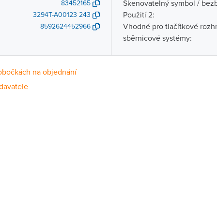
Skenovatelný symbol / bezb
83452165
Použití 2:
3294T-A00123 243
Vhodné pro tlačítkové rozhr
8592624452966
sběrnicové systémy:
obočkách na objednání
davatele
Dostupnost
centrála)
Na objednání u dodavatele
ce
Na objednání u dodavatele
Na objednání u dodavatele