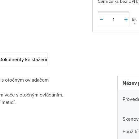
Cena za ks bez DPH:
ks
Dokumenty ke stažení
e s otočným ovladačem
Název 
stmívače s otočným ovládáním.
Proved
 maticí.
Skenova
Použití