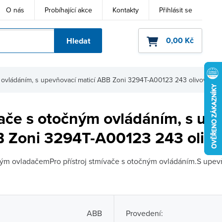
O nás
Probíhající akce
Kontakty
Přihlásit se
0,00 Kč
Hledat
ho kódu
 ovládáním, s upevňovací maticí ABB Zoni 3294T-A00123 243 olivová
vače s otočným ovládáním, s up
B Zoni 3294T-A00123 243 olivo
ným ovladačemPro přístroj stmívače s otočným ovládáním.S upev
ABB
Provedení: