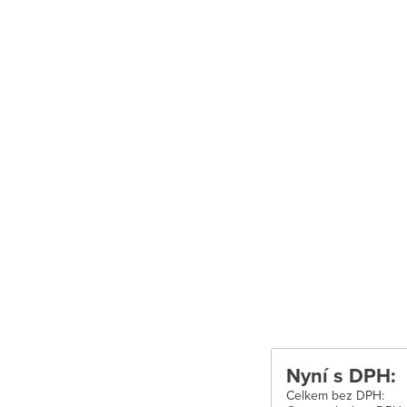
Uherské Hradiš
Uherské Hradišt
Velké Meziříčí
Vysoké Mýto
Zábřeh
Zastávka u Brn
Zlín
Žďár nad Sáza
Nyní s DPH:
Celkem bez DPH: