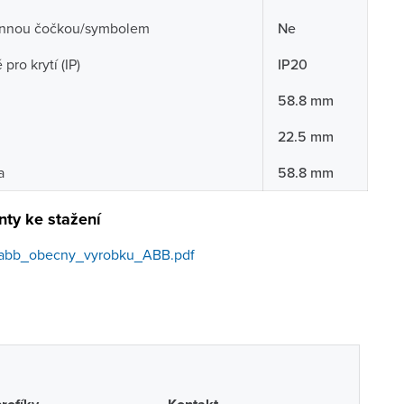
nnou čočkou/symbolem
Ne
pro krytí (IP)
IP20
58.8 mm
22.5 mm
a
58.8 mm
ty ke stažení
abb_obecny_vyrobku_ABB.pdf