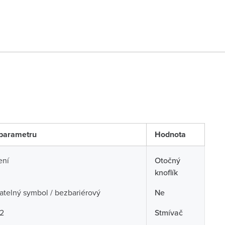
parametru
Hodnota
ení
Otočný
knoflík
telný symbol / bezbariérový
Ne
 2
Stmívač