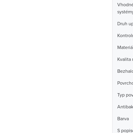
Vhodné 
systém
Druh u
Kontrol
Materiá
Kvalita
Bezhal
Povrch
Typ po
Antibak
Barva
S popi