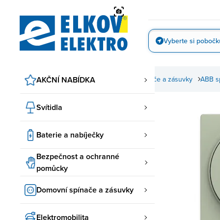
Přejít
na
obsah
Vyberte si pobočk
Vyfotit
AKČNÍ NABÍDKA
Domovní spínače a zásuvky
ABB s
Svítidla
Baterie a nabíječky
Bezpečnost a ochranné
pomůcky
Domovní spínače a zásuvky
Elektromobilita