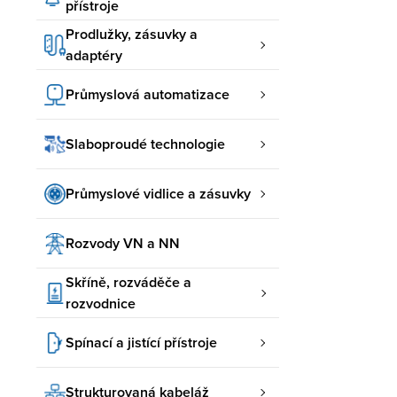
přístroje
Prodlužky, zásuvky a
adaptéry
Průmyslová automatizace
Slaboproudé technologie
Průmyslové vidlice a zásuvky
Rozvody VN a NN
Skříně, rozváděče a
rozvodnice
Spínací a jistící přístroje
Strukturovaná kabeláž