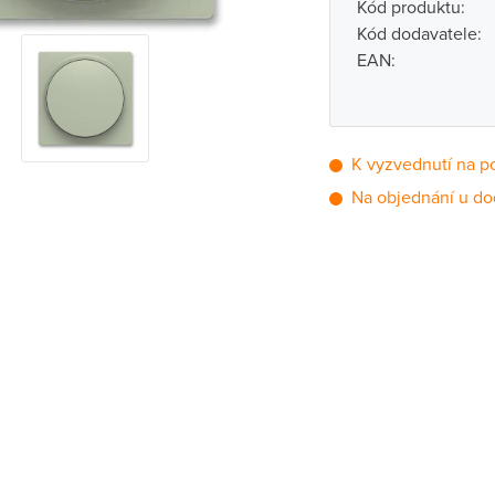
Kód produktu:
Kód dodavatele:
EAN:
K vyzvednutí na p
Na objednání u do
Pobočka
Brno - Kšírova (
Brno - Řečkovi
Blansko