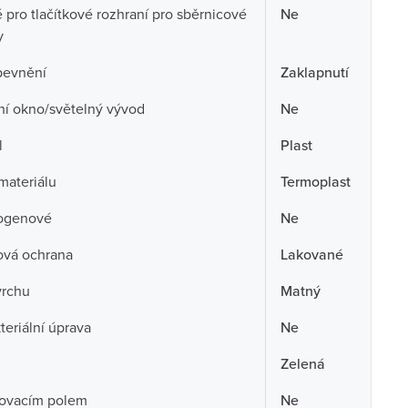
pro tlačítkové rozhraní pro sběrnicové
Ne
y
pevnění
Zaklapnutí
ní okno/světelný vývod
Ne
l
Plast
 materiálu
Termoplast
ogenové
Ne
ová ochrana
Lakované
vrchu
Matný
teriální úprava
Ne
Zelená
sovacím polem
Ne