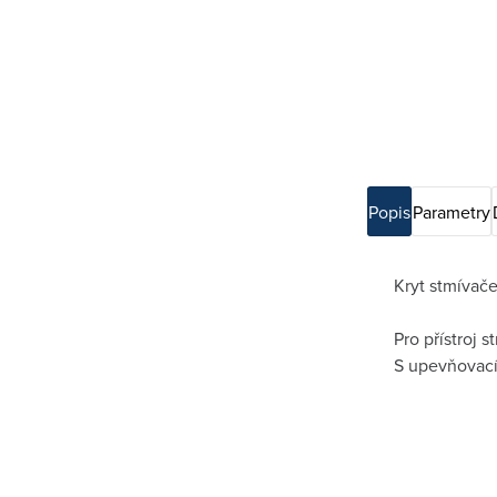
Popis
Parametry
Kryt stmívač
Pro přístroj 
S upevňovací