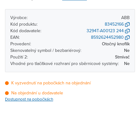
Výrobce:
ABB
Kód produktu:
83452166
Kód dodavatele:
3294T-A00123 244
EAN:
8592624452980
Provedení:
Otočný knoflík
Skenovatelný symbol / bezbariérový:
Ne
Použití 2:
Stmívač
Vhodné pro tlačítkové rozhraní pro sběrnicové systémy:
Ne
K vyzvednutí na pobočkách na objednání
Na objednání u dodavatele
Dostupnost na pobočkách
Pobočka
Dostupnost