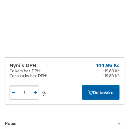
dodavatele
Zlín
Na objednání u
dodavatele
Žďár nad Sázavou
Na objednání u
dodavatele
Nyní s DPH:
144,96 Kč
Celkem bez DPH:
119,80 Kč
Cena za ks bez DPH:
119,80 Kč
ks
Do košíku
Popis