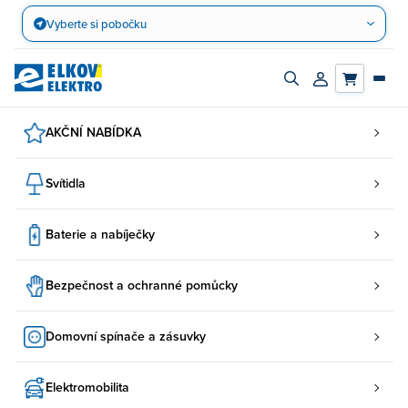
Přejít
Vyberte si pobočku
na
obsah
Zapnout/vypnout
Přihlásit/registro
vyhledávací
účet
panel
AKČNÍ NABÍDKA
Svítidla
Baterie a nabíječky
Bezpečnost a ochranné pomůcky
Domovní spínače a zásuvky
Elektromobilita