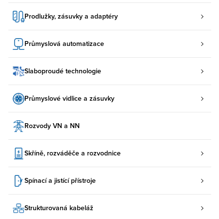
Prodlužky, zásuvky a adaptéry
Průmyslová automatizace
Slaboproudé technologie
Průmyslové vidlice a zásuvky
Rozvody VN a NN
Skříně, rozváděče a rozvodnice
Spínací a jistící přístroje
Strukturovaná kabeláž