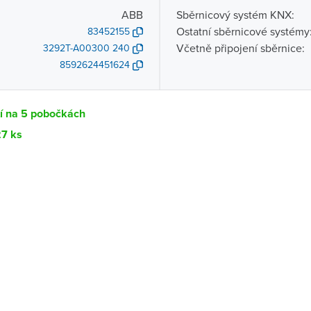
ABB
Sběrnicový systém KNX:
Ostatní sběrnicové systémy
83452155
Včetně připojení sběrnice:
3292T-A00300 240
8592624451624
tí na 5 pobočkách
27 ks
Dostupnost
centrála)
Ihned k vyzvednutí 27 ks
ce
K vyzvednutí do 2 pracovních dnů