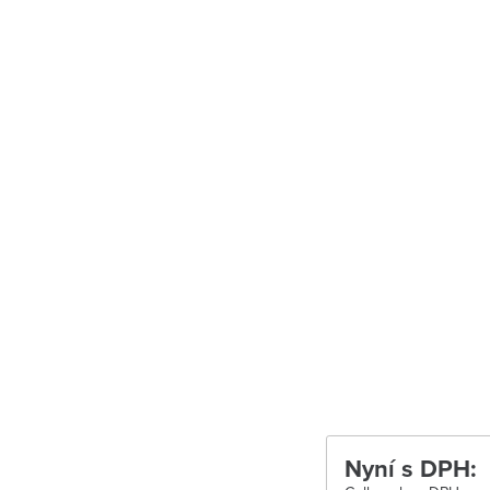
Uherské Hradiš
Uherské Hradišt
Velké Meziříčí
Vysoké Mýto
Zábřeh
Zastávka u Brn
Zlín
Žďár nad Sáza
Nyní s DPH: