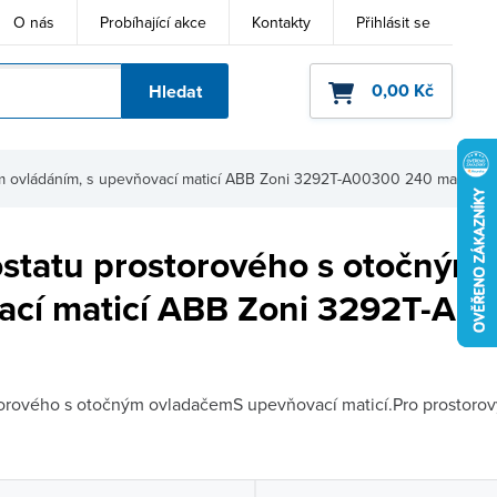
O nás
Probíhající akce
Kontakty
Přihlásit se
0,00 Kč
Hledat
ho kódu
ým ovládáním, s upevňovací maticí ABB Zoni 3292T-A00300 240 matn
ostatu prostorového s otočným 
ací maticí ABB Zoni 3292T-A0
á
torového s otočným ovladačemS upevňovací maticí.Pro prostorový