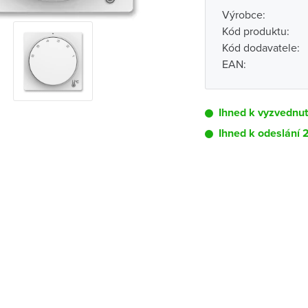
Výrobce:
Kód produktu:
Kód dodavatele:
EAN:
Ihned k vyzvednu
Ihned k odeslání 
Pobočka
Brno - Kšírova (
Brno - Řečkovi