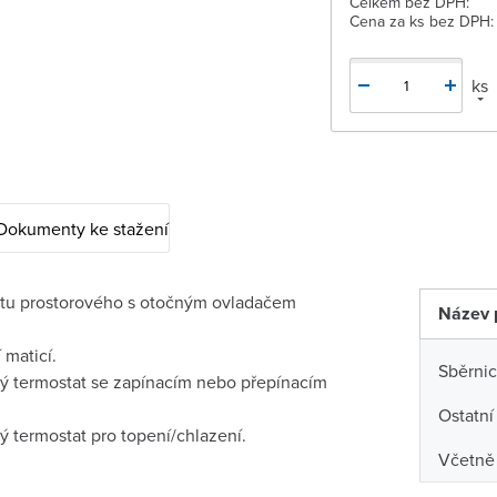
Celkem bez DPH:
Cena za ks bez DPH:
ks
Dokumenty ke stažení
atu prostorového s otočným ovladačem
Název 
 maticí.
Sběrni
vý termostat se zapínacím nebo přepínacím
Ostatní
ý termostat pro topení/chlazení.
Včetně 