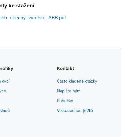
ty ke stažení
abb_obecny_vyrobku_ABB.pdf
profíky
Kontakt
h akcí
Často kladené otázky
akce
Napište nám
Pobočky
kladů
Velkoobchod (B2B)