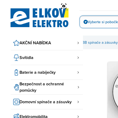
Přejít
na
obsah
Vyberte si pobočk
Vyfotit
AKČNÍ NABÍDKA
Domovní spínače a zásuvky
ABB spínače a zásuvky
Svítidla
Baterie a nabíječky
Bezpečnost a ochranné
pomůcky
Domovní spínače a zásuvky
Elektromobilita