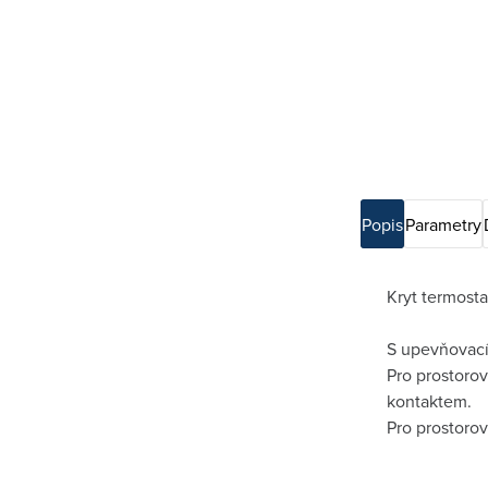
Popis
Parametry
Kryt termost
S upevňovací
Pro prostoro
kontaktem.
Pro prostorov