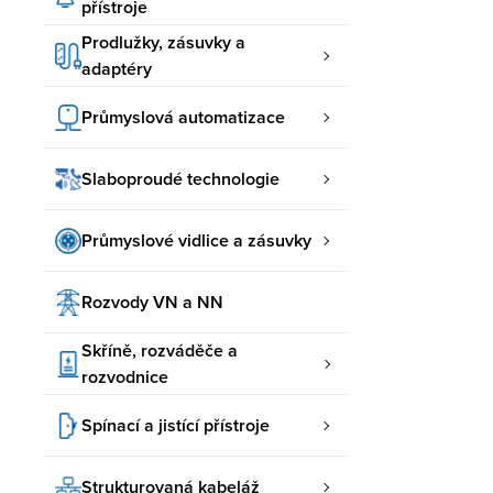
přístroje
Prodlužky, zásuvky a
adaptéry
Průmyslová automatizace
Slaboproudé technologie
Průmyslové vidlice a zásuvky
Rozvody VN a NN
Skříně, rozváděče a
rozvodnice
Spínací a jistící přístroje
Strukturovaná kabeláž