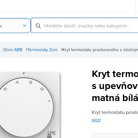
u
Nahrát obrázek produktu
Skenování čárové
Zoni ABB
Termostaty Zoni
Kryt termostatu prostorového s otočn
Kryt term
s upevňov
matná bíl
Kryt termostatu pros
více