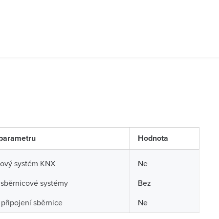
parametru
Hodnota
cový systém KNX
Ne
 sběrnicové systémy
Bez
připojení sběrnice
Ne