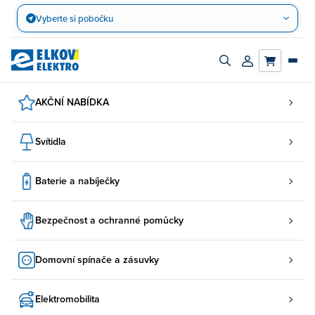
Přejít
Vyberte si pobočku
na
obsah
Zapnout/vypnout
Přihlásit/registro
vyhledávací
účet
panel
AKČNÍ NABÍDKA
Svítidla
Baterie a nabíječky
Bezpečnost a ochranné pomůcky
Domovní spínače a zásuvky
Elektromobilita