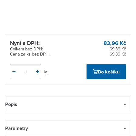
Žďár nad Sázavou
Na objednání obvykle do
8 dnů
Nyní s DPH:
83,96 Kč
Celkem bez DPH:
69,39 Kč
Cena za ks bez DPH:
69,39 Kč
ks
Do košíku
Popis
Kryt zaslepovací s plastovým upevňovacím třmenem. Upevnění
šrouby.
Parametry