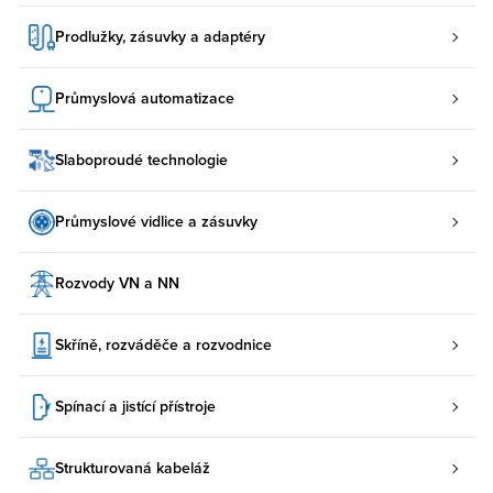
Prodlužky, zásuvky a adaptéry
Průmyslová automatizace
Slaboproudé technologie
Průmyslové vidlice a zásuvky
Rozvody VN a NN
Skříně, rozváděče a rozvodnice
Spínací a jistící přístroje
Strukturovaná kabeláž