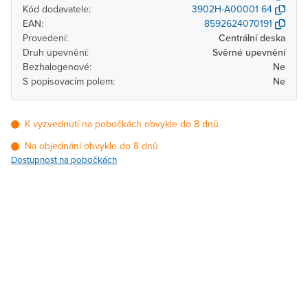
Kód dodavatele:
3902H-A00001 64
EAN:
8592624070191
Provedení:
Centrální deska
Druh upevnění:
Svěrné upevnění
Bezhalogenové:
Ne
S popisovacím polem:
Ne
K vyzvednutí na pobočkách obvykle do 8 dnů
Na objednání obvykle do 8 dnů
Dostupnost na pobočkách
Pobočka
Dostupnost
Brno - Kšírova
Na objednání obvykle do
(centrála)
8 dnů