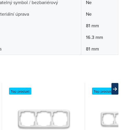
telný symbol / bezbariérový
Ne
teriální úprava
Ne
81 mm
16.3 mm
a
81 mm
Top produkt
Top produkt