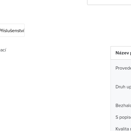
Příslušenství
ací
Název 
Proved
Druh u
Bezhal
S popi
Kvalita