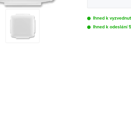
Ihned k vyzvednu
Ihned k odeslání
Pobočka
Brno - Kšírova (
Brno - Řečkovi
Blansko
Bystřice nad P
Čáslav