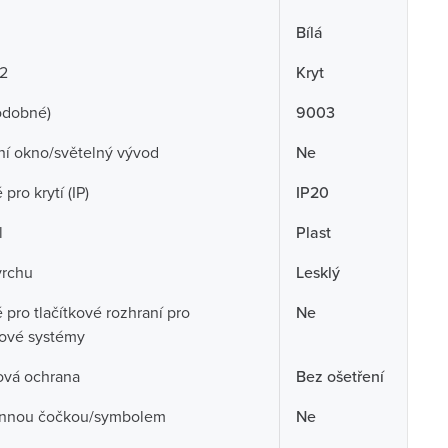
Bílá
 2
Kryt
odobné)
9003
ní okno/světelný vývod
Ne
pro krytí (IP)
IP20
l
Plast
vrchu
Lesklý
pro tlačítkové rozhraní pro
Ne
cové systémy
ová ochrana
Bez ošetření
nnou čočkou/symbolem
Ne