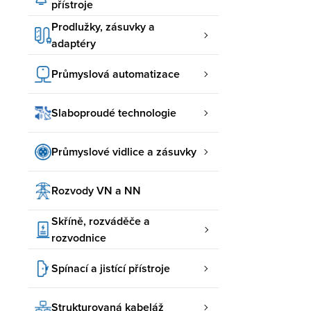
přístroje
Prodlužky, zásuvky a
adaptéry
Průmyslová automatizace
Slaboproudé technologie
Průmyslové vidlice a zásuvky
Rozvody VN a NN
Skříně, rozváděče a
rozvodnice
Spínací a jistící přístroje
Strukturovaná kabeláž