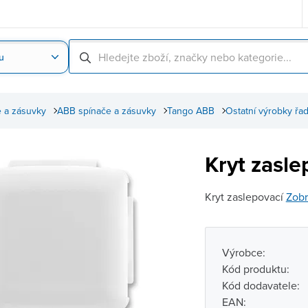
u
Nahrát obrázek produktu
Skenování čárové
 a zásuvky
ABB spínače a zásuvky
Tango ABB
Ostatní výrobky řa
Kryt zasl
Kryt zaslepovací
Zobr
Výrobce:
Kód produktu:
Kód dodavatele:
EAN: