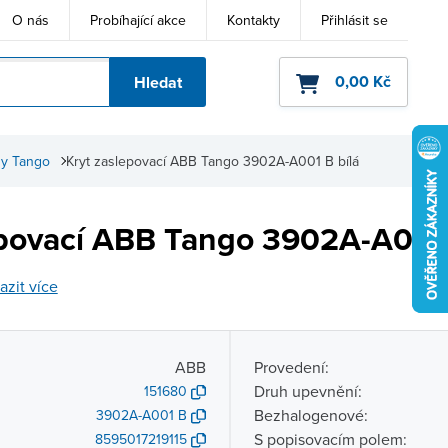
O nás
Probíhající akce
Kontakty
Přihlásit se
0,00 Kč
Hledat
ho kódu
dy Tango
Kryt zaslepovací ABB Tango 3902A-A001 B bílá
epovací ABB Tango 3902A-A001 
azit více
ABB
Provedení:
Druh upevnění:
151680
Bezhalogenové:
3902A-A001 B
S popisovacím polem:
8595017219115