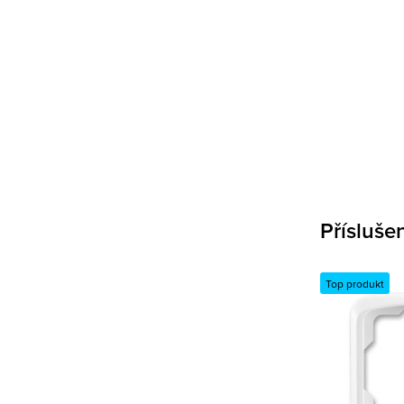
Přísluše
Top produkt