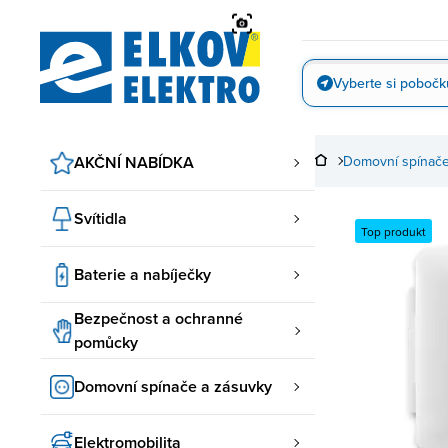
Přejít
na
obsah
Vyberte si pobočk
Vyfotit
AKČNÍ NABÍDKA
Domovní spínače
Svítidla
Top produkt
Baterie a nabíječky
Bezpečnost a ochranné
pomůcky
Domovní spínače a zásuvky
Elektromobilita