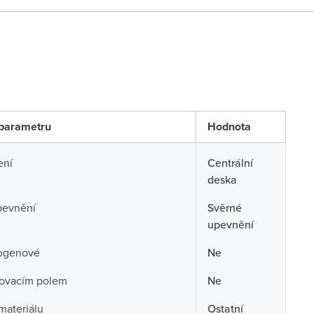
parametru
Hodnota
ení
Centrální
deska
pevnění
Svěrné
upevnění
ogenové
Ne
sovacím polem
Ne
 materiálu
Ostatní