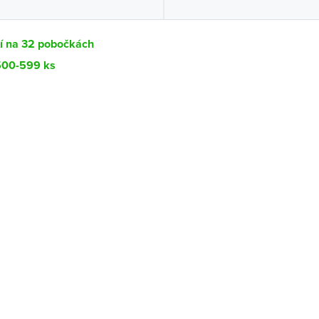
tí na 32 pobočkách
 500-599 ks
Dostupnost
centrála)
Ihned k vyzvednutí 500-599 ks
ce
Ihned k vyzvednutí 52 ks
Ihned k vyzvednutí 14 ks
ernštejnem
Ihned k vyzvednutí 7 ks
Ihned k vyzvednutí 6 ks