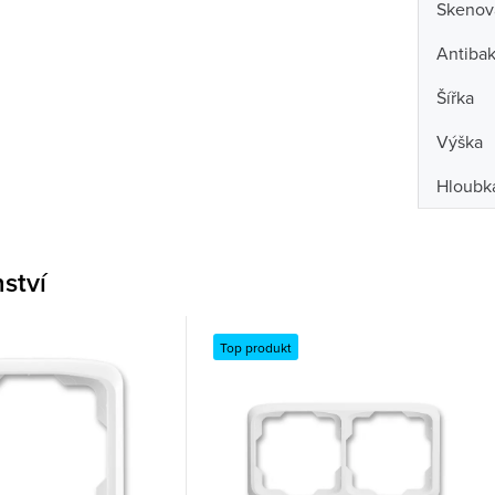
Skenova
Antibak
Šířka
Výška
Hloubk
nství
Top produkt