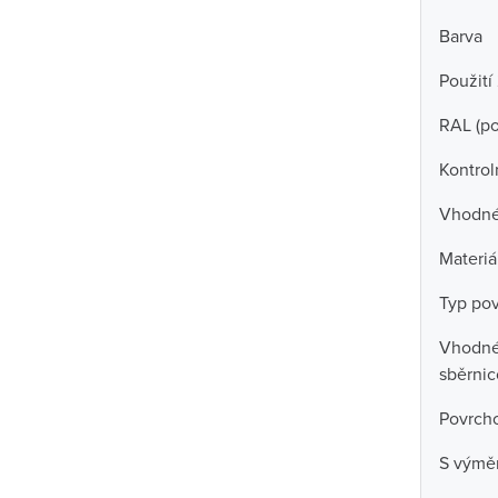
Barva
Použití
RAL (p
Kontrol
Vhodné 
Materiá
Typ po
Vhodné 
sběrni
Povrch
S výmě