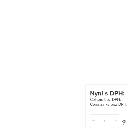
Velké Meziříčí
Vysoké Mýto
Zábřeh
Zastávka u Brn
Zlín
Žďár nad Sáza
Nyní s DPH:
Celkem bez DPH:
Cena za ks bez DPH:
ks