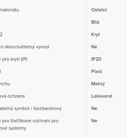
 materiálu
Ostatní
Bílá
 2
Kryt
ní okno/světelný vývod
Ne
pro krytí (IP)
IP20
l
Plast
vrchu
Matný
ová ochrana
Lakované
telný symbol / bezbariérový
Ne
pro tlačítkové rozhraní pro
Ne
cové systémy