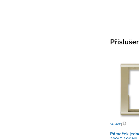
Přísluše
145491
Rámeček jedn
3901F-A00110