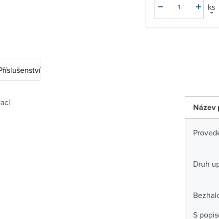
ks
Příslušenství
ací
Název 
Proved
Druh u
Bezhal
S popi