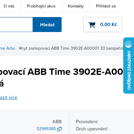
O nás
Probíhající akce
Kontakty
Přihlásit se
0,00 Kč
Hledat
ho kódu
ime Arbo
Kryt zaslepovací ABB Time 3902E-A00001 33 šampaňská
epovací ABB Time 3902E-A0000
á
azit více
ABB
Provedení:
Druh upevnění:
52995365