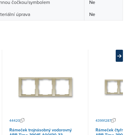
nnou čočkou/symbolem
Ne
teriální úprava
Ne
44420
43991287
Rámeček trojnásobný vodorovný
Rámeček čtyřnásobn
ABB Time 3901F-A00130 33
ABB Time 3901F-A0