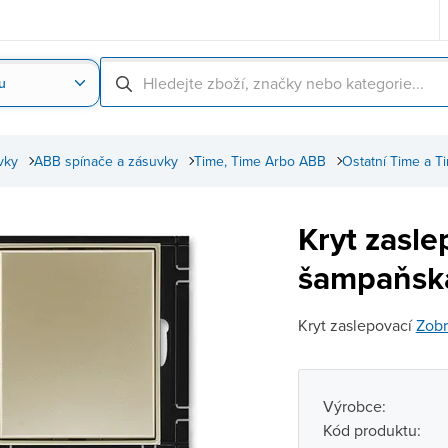
u
Nahrát obrázek produktu
Skenování čárové
vky
ABB spínače a zásuvky
Time, Time Arbo ABB
Ostatní Time a T
Kryt zasl
šampaňsk
Kryt zaslepovací
Zobr
Výrobce:
Kód produktu: