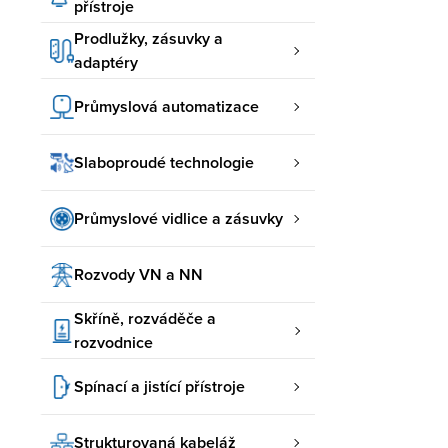
přístroje
Prodlužky, zásuvky a
adaptéry
Průmyslová automatizace
Slaboproudé technologie
Průmyslové vidlice a zásuvky
Rozvody VN a NN
Skříně, rozváděče a
rozvodnice
Spínací a jistící přístroje
Strukturovaná kabeláž