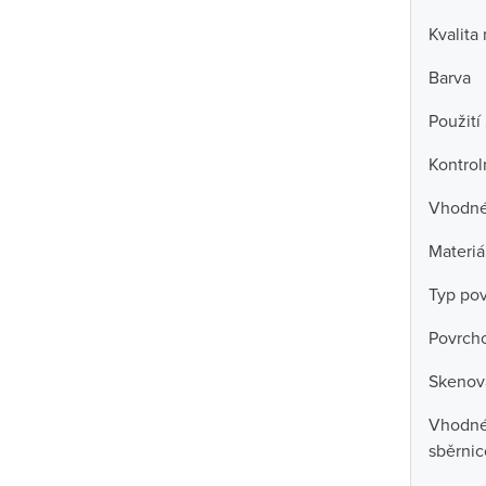
Kvalita
Barva
Použití
Kontrol
Vhodné 
Materiá
Typ po
Povrch
Skenova
Vhodné 
sběrni