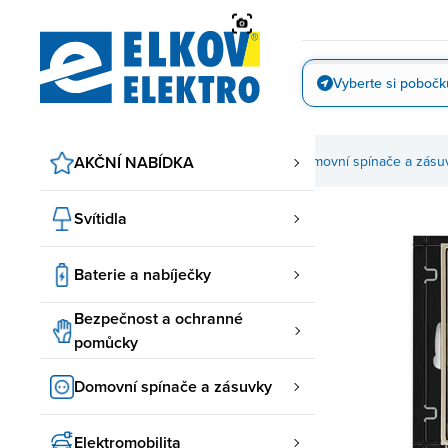
Přejít
na
obsah
Vyberte si pobočk
Vyfotit
AKČNÍ NABÍDKA
Domovní spínače a zásu
Svítidla
Baterie a nabíječky
Bezpečnost a ochranné
pomůcky
Domovní spínače a zásuvky
Elektromobilita