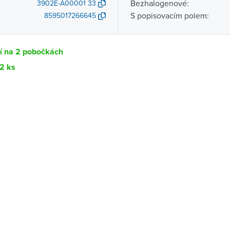
Bezhalogenové:
3902E-A00001 33
S popisovacím polem:
8595017266645
tí na 2 pobočkách
12 ks
Dostupnost
centrála)
Ihned k vyzvednutí 12 ks
ce
K vyzvednutí do 2 pracovních dnů
K vyzvednutí do 2 pracovních dnů
ernštejnem
K vyzvednutí do 2 pracovních dnů