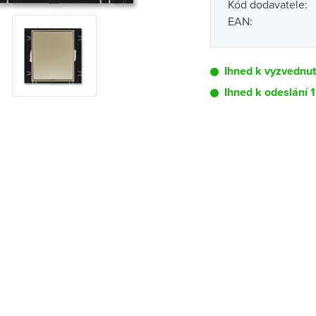
Kód dodavatele:
EAN:
Ihned k vyzvednu
Ihned k odeslání 
Pobočka
Brno - Kšírova (
Brno - Řečkovi
Blansko
Bystřice nad P