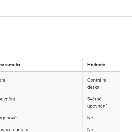
parametru
Hodnota
ení
Centrální
deska
pevnění
Svěrné
upevnění
ogenové
Ne
sovacím polem
Ne