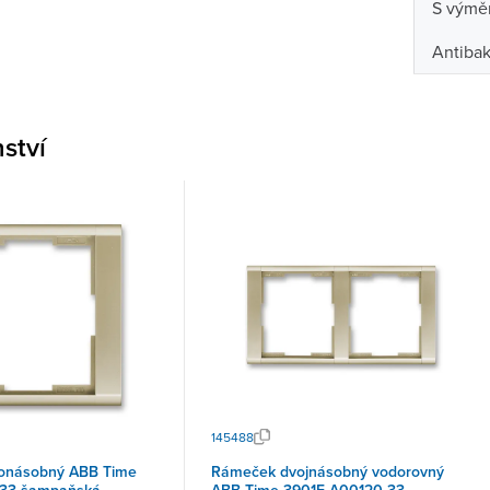
S výmě
Antibak
nství
145488
onásobný ABB Time
Rámeček dvojnásobný vodorovný
 33 šampaňská
ABB Time 3901F-A00120 33