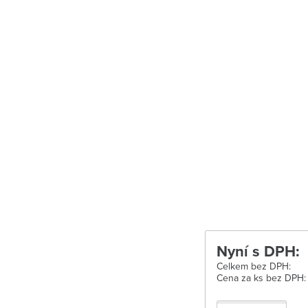
Uherské Hradišt
Velké Meziříčí
Vysoké Mýto
Zábřeh
Zastávka u Brn
Zlín
Žďár nad Sáza
Nyní s DPH:
Celkem bez DPH:
Cena za ks bez DPH: