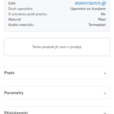
EAN:
8595017260575
Druh upevnění:
Upevnění se šroubem
S ochranou proti prachu:
Ne
Materiál:
Plast
Kvalita materiálu:
Termoplast
Tento produkt již není v prodeji.
Popis
Kryt zásuvky ISDN koncové jednonásobné.
Parametry
Název parametru
Hodnota
Příslušenství