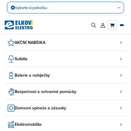
Přejít
Vyberte si pobočku
na
obsah
Zapnout/vypnout
Přihlásit/registro
vyhledávací
účet
panel
AKČNÍ NABÍDKA
Svítidla
Baterie a nabíječky
Bezpečnost a ochranné pomůcky
Domovní spínače a zásuvky
Elektromobilita