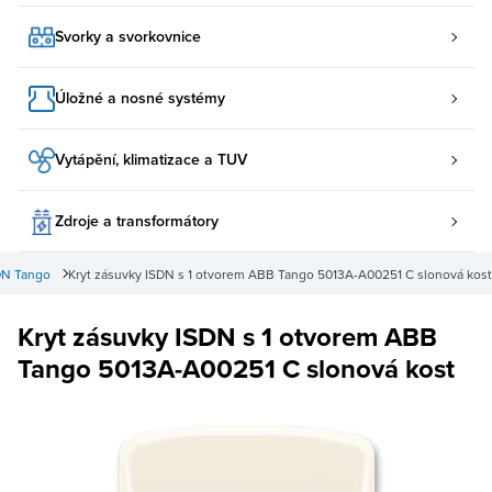
Svorky a svorkovnice
Úložné a nosné systémy
Vytápění, klimatizace a TUV
Zdroje a transformátory
DN Tango
Kryt zásuvky ISDN s 1 otvorem ABB Tango 5013A-A00251 C slonová kost
Kryt zásuvky ISDN s 1 otvorem ABB
Tango 5013A-A00251 C slonová kost