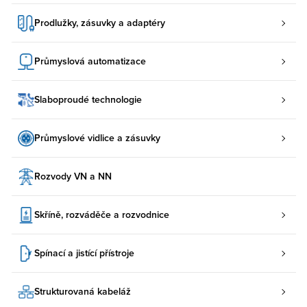
Prodlužky, zásuvky a adaptéry
Průmyslová automatizace
Slaboproudé technologie
Průmyslové vidlice a zásuvky
Rozvody VN a NN
Skříně, rozváděče a rozvodnice
Spínací a jistící přístroje
Strukturovaná kabeláž