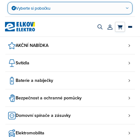
Přejít
Vyberte si pobočku
na
obsah
Zapnout/vypnout
Přihlásit/registro
vyhledávací
účet
panel
AKČNÍ NABÍDKA
Svítidla
Baterie a nabíječky
Bezpečnost a ochranné pomůcky
Domovní spínače a zásuvky
Elektromobilita