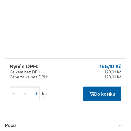
pracovních dnů
Zlín
K vyzvednutí do 2
pracovních dnů
Žďár nad Sázavou
K vyzvednutí do 2
pracovních dnů
Nyní s DPH:
156,10 Kč
Celkem bez DPH:
129,01 Kč
Cena za ks bez DPH:
129,01 Kč
ks
Do košíku
Popis