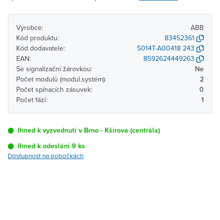
Výrobce:
ABB
Kód produktu:
83452361
Kód dodavatele:
5014T-A00418 243
EAN:
8592624449263
Se signalizační žárovkou:
Ne
Počet modulů (modul.systém):
2
Počet spínacích zásuvek:
0
Počet fází:
1
Ihned k vyzvednutí v Brno - Kšírova (centrála)
Ihned k odeslání 9 ks
Dostupnost na pobočkách
Pobočka
Dostupnost