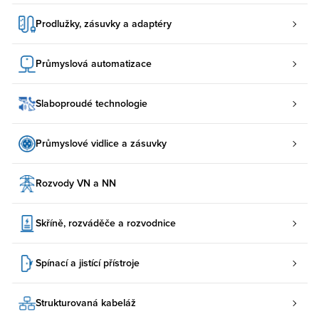
Prodlužky, zásuvky a adaptéry
Průmyslová automatizace
Slaboproudé technologie
Průmyslové vidlice a zásuvky
Rozvody VN a NN
Skříně, rozváděče a rozvodnice
Spínací a jistící přístroje
Strukturovaná kabeláž