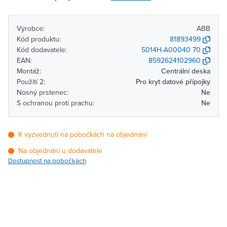
Výrobce:
ABB
Kód produktu:
81893499
Kód dodavatele:
5014H-A00040 70
EAN:
8592624102960
Montáž:
Centrální deska
Použití 2:
Pro kryt datové přípojky
Nosný prstenec:
Ne
S ochranou proti prachu:
Ne
K vyzvednutí na pobočkách na objednání
Na objednání u dodavatele
Dostupnost na pobočkách
Pobočka
Dostupnost