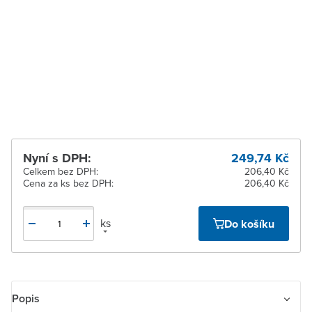
dodavatele
Zlín
Na objednání u
dodavatele
Žďár nad Sázavou
Na objednání u
dodavatele
Nyní s DPH:
249,74 Kč
Celkem bez DPH:
206,40 Kč
Cena za ks bez DPH:
206,40 Kč
ks
Do košíku
Popis