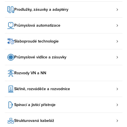
Prodlužky, zásuvky a adaptéry
Průmyslová automatizace
Slaboproudé technologie
Průmyslové vidlice a zásuvky
Rozvody VN a NN
Skříně, rozváděče a rozvodnice
Spínací a jistící přístroje
Strukturovaná kabeláž