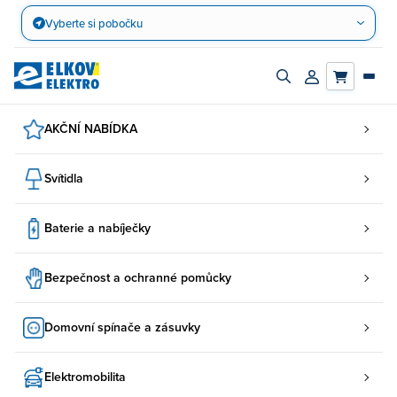
Přejít
Vyberte si pobočku
na
obsah
Zapnout/vypnout
Přihlásit/registro
vyhledávací
účet
panel
AKČNÍ NABÍDKA
Svítidla
Baterie a nabíječky
Bezpečnost a ochranné pomůcky
Domovní spínače a zásuvky
Elektromobilita