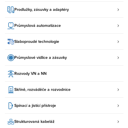
Prodlužky, zásuvky a adaptéry
Průmyslová automatizace
Slaboproudé technologie
Průmyslové vidlice a zásuvky
Rozvody VN a NN
Skříně, rozváděče a rozvodnice
Spínací a jistící přístroje
Strukturovaná kabeláž