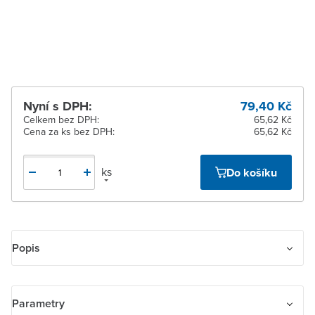
Žďár nad Sázavou
Na objednání u
dodavatele
Nyní s DPH:
79,40 Kč
Celkem bez DPH:
65,62 Kč
Cena za ks bez DPH:
65,62 Kč
ks
Do košíku
Popis
Kryt zásuvky telefonní s 1 otvorem
Parametry