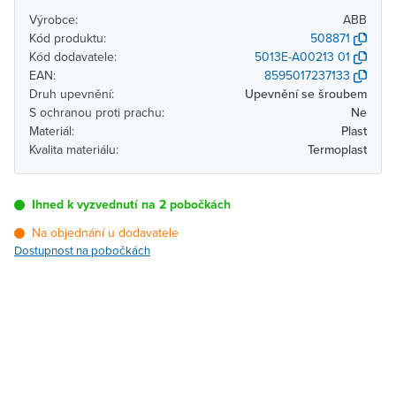
Výrobce:
ABB
Kód produktu:
508871
Kód dodavatele:
5013E-A00213 01
EAN:
8595017237133
Druh upevnění:
Upevnění se šroubem
S ochranou proti prachu:
Ne
Materiál:
Plast
Kvalita materiálu:
Termoplast
Ihned k vyzvednutí na 2 pobočkách
Na objednání u dodavatele
Dostupnost na pobočkách
Pobočka
Dostupnost