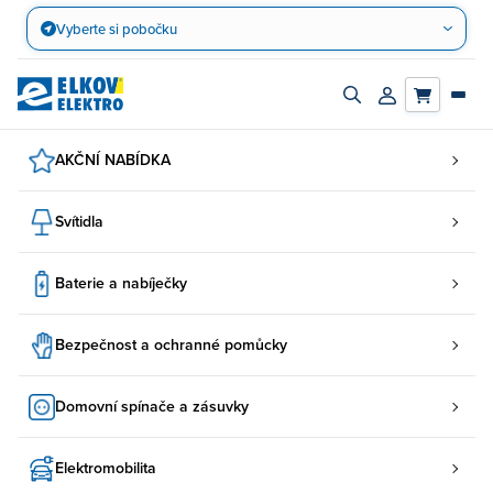
Přejít
Vyberte si pobočku
na
obsah
Zapnout/vypnout
Přihlásit/registro
vyhledávací
účet
panel
AKČNÍ NABÍDKA
Svítidla
Baterie a nabíječky
Bezpečnost a ochranné pomůcky
Domovní spínače a zásuvky
Elektromobilita