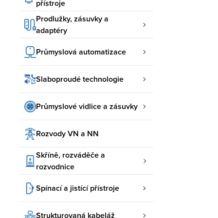
přístroje
Prodlužky, zásuvky a
adaptéry
Průmyslová automatizace
Slaboproudé technologie
Průmyslové vidlice a zásuvky
Rozvody VN a NN
Skříně, rozváděče a
rozvodnice
Spínací a jistící přístroje
Strukturovaná kabeláž