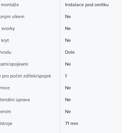
 montáže
Instalace pod omítku
opným víkem
Ne
 svorky
Ne
 kryt
Ne
ývodu
Dole
kami/spojkami
Ne
pro počet zdířek/spojek
1
vnice
Ne
teriální úprava
Ne
lením
Ne
ístroje
71 mm