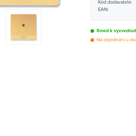
Kód dodavatele:
EAN:
Ihned k vyzvednut
Na objednání u do
Pobočka
Brno - Kšírova (
Brno - Řečkovi
Blansko
Bystřice nad P