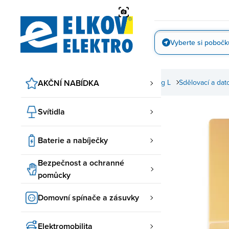
Přejít
na
obsah
Vyberte si pobočk
Vyfotit
 a zásuvky
AKČNÍ NABÍDKA
ABB spínače a zásuvky
Swing, Swing L
Sdělovací a dat
Svítidla
Baterie a nabíječky
Bezpečnost a ochranné
pomůcky
Domovní spínače a zásuvky
Elektromobilita