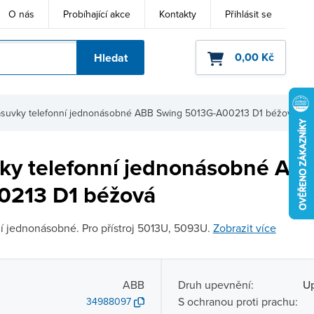
O nás
Probíhající akce
Kontakty
Přihlásit se
0,00 Kč
Hledat
ho kódu
zásuvky telefonní jednonásobné ABB Swing 5013G-A00213 D1 béžová
vky telefonní jednonásobné AB
0213 D1 béžová
ní jednonásobné. Pro přístroj 5013U, 5093U.
Zobrazit více
ABB
Druh upevnění:
Up
S ochranou proti prachu:
34988097