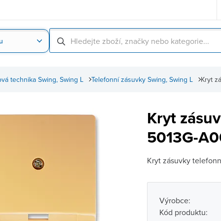
u
Nahrát obrázek produktu
Skenování čárové
ová technika Swing, Swing L
Telefonní zásuvky Swing, Swing L
Kryt 
Kryt zásu
5013G-A0
Kryt zásuvky telefon
Výrobce:
Kód produktu: