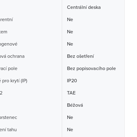
Centrální deska
rentní
Ne
skem
Ne
ogenové
Ne
ová ochrana
Bez ošetření
ací pole
Bez popisovacího pole
pro krytí (IP)
IP20
 2
TAE
Béžová
prstenec
Ne
ení tahu
Ne