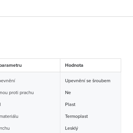
parametru
Hodnota
pevnění
Upevnění se šroubem
nou proti prachu
Ne
l
Plast
 materiálu
Termoplast
vrchu
Lesklý