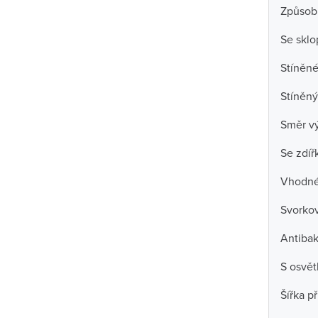
Způsob
Se skl
Stíněné
Stíněný
Směr v
Se zdíř
Vhodné 
Svorko
Antibak
S osvět
Šířka př