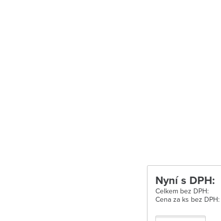
Uherské Hradišt
Velké Meziříčí
Vysoké Mýto
Zábřeh
Zastávka u Brn
Zlín
Žďár nad Sáza
Nyní s DPH:
Celkem bez DPH:
Cena za ks bez DPH: