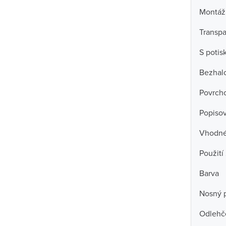
Montáž
Transpa
S poti
Bezhal
Povrch
Popisov
Vhodné 
Použití
Barva
Nosný 
Odlehč