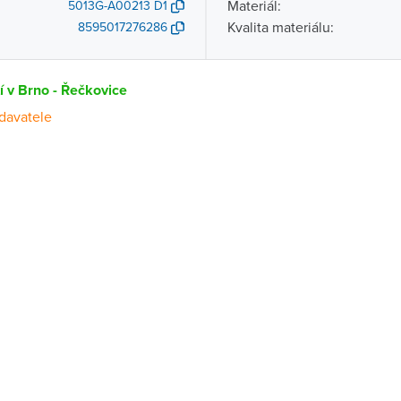
Materiál:
5013G-A00213 D1
Kvalita materiálu:
8595017276286
í v Brno - Řečkovice
davatele
Dostupnost
centrála)
Na objednání u dodavatele
ce
Ihned k vyzvednutí 5 ks
Na objednání u dodavatele
ernštejnem
Na objednání u dodavatele