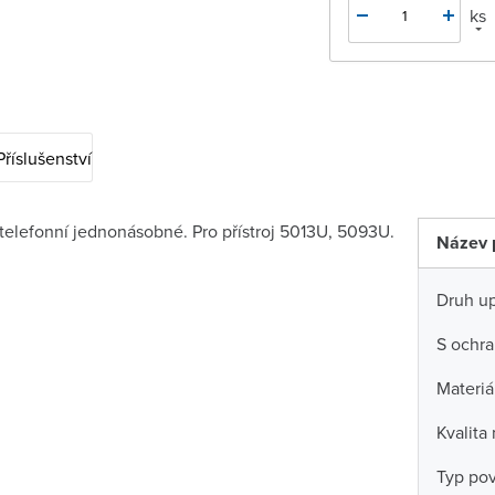
ks
Příslušenství
telefonní jednonásobné. Pro přístroj 5013U, 5093U.
Název 
Druh u
S ochra
Materiá
Kvalita
Typ po