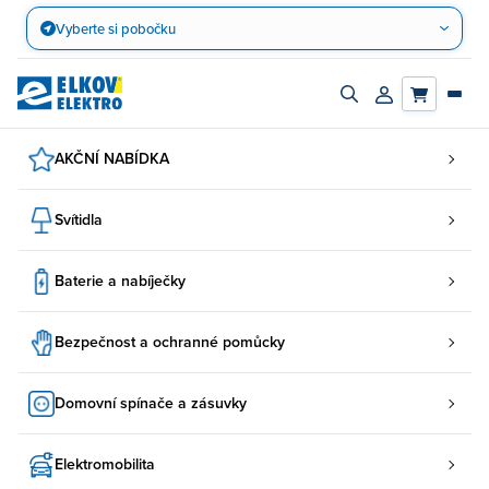
Přejít
Vyberte si pobočku
na
obsah
Zapnout/vypnout
Přihlásit/registro
vyhledávací
účet
panel
AKČNÍ NABÍDKA
Svítidla
Baterie a nabíječky
Bezpečnost a ochranné pomůcky
Domovní spínače a zásuvky
Elektromobilita