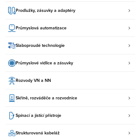
Prodlužky, zásuvky a adaptéry
Průmyslová automatizace
Slaboproudé technologie
Průmyslové vidlice a zásuvky
Rozvody VN a NN
Skříně, rozváděče a rozvodnice
Spínací a jistící přístroje
Strukturovaná kabeláž