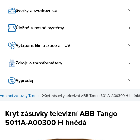
Svorky a svorkovnice
Úložné a nosné systémy
Vytápění, klimatizace a TUV
Zdroje a transformátory
Výprodej
Anténní zásuvky Tango
Kryt zásuvky televizní ABB Tango 5011A-A00300 H hnědá
Kryt zásuvky televizní ABB Tango
5011A-A00300 H hnědá