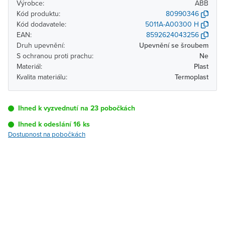
Výrobce:
ABB
Kód produktu:
80990346
Kód dodavatele:
5011A-A00300 H
EAN:
8592624043256
Druh upevnění:
Upevnění se šroubem
S ochranou proti prachu:
Ne
Materiál:
Plast
Kvalita materiálu:
Termoplast
Ihned k vyzvednutí na 23 pobočkách
Ihned k odeslání 16 ks
Dostupnost na pobočkách
Pobočka
Dostupnost
Brno - Kšírova
Ihned k vyzvednutí 16 ks