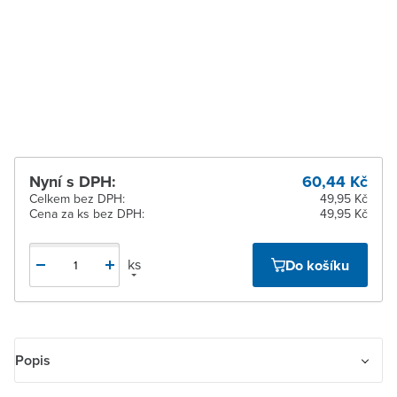
Zastávka u Brna
K vyzvednutí do 2
pracovních dnů
Zlín
Ihned k vyzvednutí 2 ks
Žďár nad Sázavou
Ihned k vyzvednutí 2 ks
Nyní s DPH:
60,44 Kč
Celkem bez DPH:
49,95 Kč
Cena za ks bez DPH:
49,95 Kč
ks
Do košíku
Popis