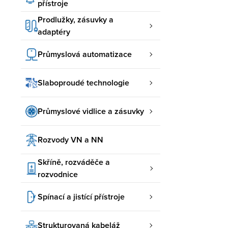
přístroje
Prodlužky, zásuvky a
adaptéry
Průmyslová automatizace
Slaboproudé technologie
Průmyslové vidlice a zásuvky
Rozvody VN a NN
Skříně, rozváděče a
rozvodnice
Spínací a jistící přístroje
Strukturovaná kabeláž