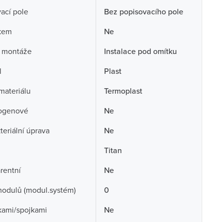
ací pole
Bez popisovacího pole
skem
Ne
 montáže
Instalace pod omítku
l
Plast
 materiálu
Termoplast
ogenové
Ne
teriální úprava
Ne
Titan
rentní
Ne
odulů (modul.systém)
0
kami/spojkami
Ne