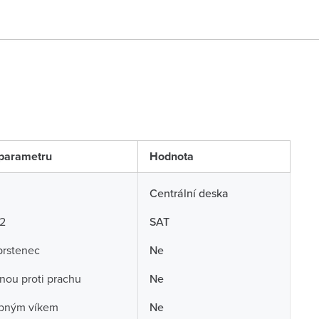
parametru
Hodnota
Centrální deska
 2
SAT
prstenec
Ne
nou proti prachu
Ne
opným víkem
Ne