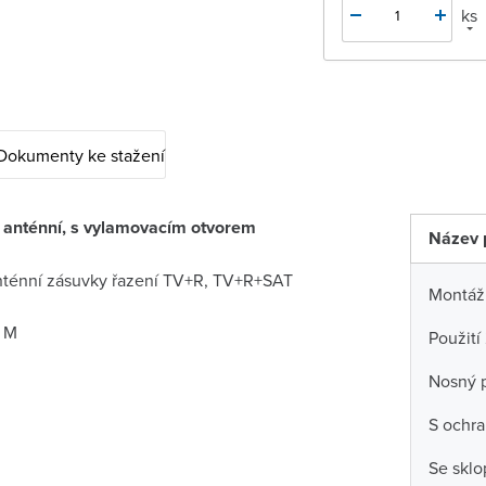
ks
Dokumenty ke stažení
 anténní, s vylamovacím otvorem
Název 
 anténní zásuvky řazení TV+R, TV+R+SAT
Montáž
t M
Použití
Nosný 
S ochra
Se skl