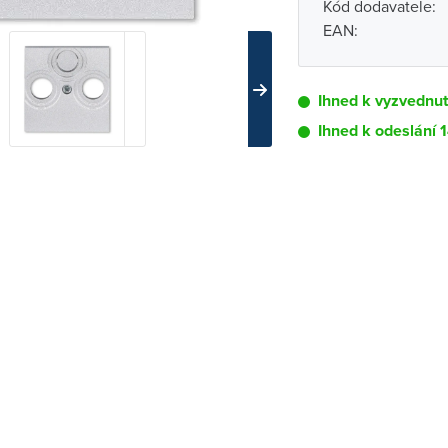
Kód dodavatele:
EAN:
Ihned k vyzvednut
Ihned k odeslání 
Pobočka
Brno - Kšírova (
Brno - Řečkovi
Blansko
Bystřice nad P