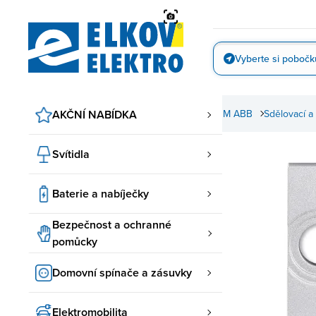
Přejít
na
obsah
Vyberte si pobočk
Vyfotit
e a zásuvky
AKČNÍ NABÍDKA
ABB spínače a zásuvky
Levit, Levit M ABB
Sdělovací a 
Svítidla
Baterie a nabíječky
Bezpečnost a ochranné
pomůcky
Domovní spínače a zásuvky
Elektromobilita