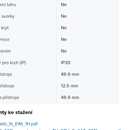
ení tahu
Ne
 svorky
Ne
 kryt
Ne
vnice
Ne
lením
Ne
pro krytí (IP)
IP20
ístroje
49.9 mm
řístroje
12.5 mm
 přístroje
49.9 mm
ty ke stažení
abb_N_EIM_1H.pdf