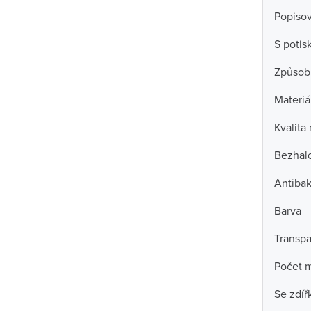
Popisov
S poti
Způsob
Materiá
Kvalita
Bezhal
Antibak
Barva
Transpa
Počet m
Se zdíř