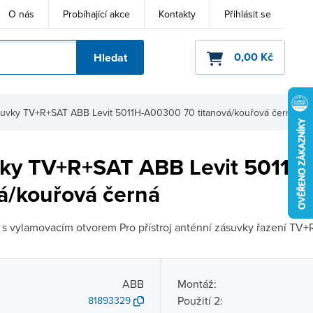
O nás
Probíhající akce
Kontakty
Přihlásit se
0,00 Kč
Hledat
ho kódu
suvky TV+R+SAT ABB Levit 5011H-A00300 70 titanová/kouřová černá
vky TV+R+SAT ABB Levit 5011
vá/kouřová černá
 s vylamovacím otvorem Pro přístroj anténní zásuvky řazení TV+
ABB
Montáž:
Použití 2:
81893329