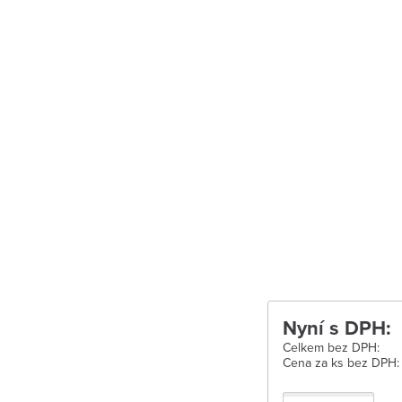
Uherské Hradišt
Velké Meziříčí
Vysoké Mýto
Zábřeh
Zastávka u Brn
Zlín
Žďár nad Sáza
Nyní s DPH:
Celkem bez DPH:
Cena za ks bez DPH: