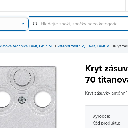
u
Nahrát obrázek produktu
Skenování čárové
datová technika Levit, Levit M
Anténní zásuvky Levit, Levit M
Kryt zá
Kryt zásu
70 titano
Kryt zásuvky anténní,
Výrobce:
Kód produktu: