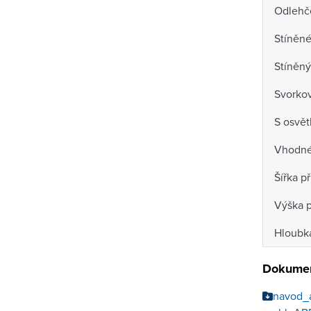
Odlehč
Stíněné
Stíněný
Svorko
S osvět
Vhodné 
Šířka př
Výška p
Hloubka
Dokumen
navod_