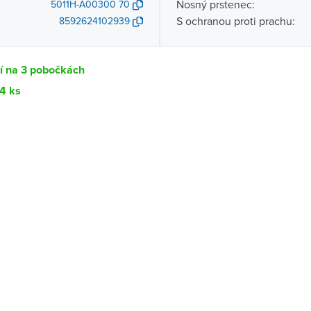
Nosný prstenec:
5011H-A00300 70
S ochranou proti prachu:
8592624102939
í na 3 pobočkách
14 ks
Dostupnost
centrála)
Ihned k vyzvednutí 14 ks
ce
K vyzvednutí do 2 pracovních dnů
K vyzvednutí do 2 pracovních dnů
ernštejnem
K vyzvednutí do 2 pracovních dnů