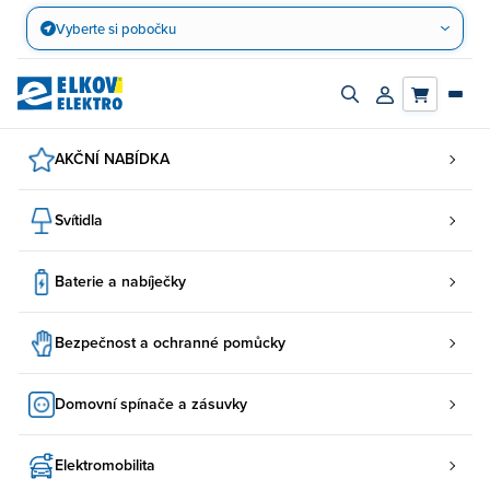
Přejít
Vyberte si pobočku
na
obsah
Zapnout/vypnout
Přihlásit/registro
vyhledávací
účet
panel
AKČNÍ NABÍDKA
Svítidla
Baterie a nabíječky
Bezpečnost a ochranné pomůcky
Domovní spínače a zásuvky
Elektromobilita