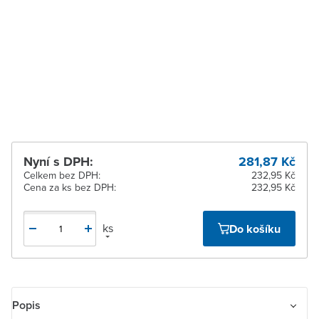
dodavatele
Zlín
Na objednání u
dodavatele
Žďár nad Sázavou
Na objednání u
dodavatele
Nyní s DPH:
281,87 Kč
Celkem bez DPH:
232,95 Kč
Cena za ks bez DPH:
232,95 Kč
ks
Do košíku
Popis