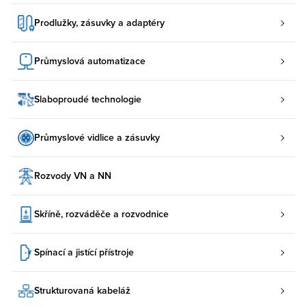
Prodlužky, zásuvky a adaptéry
Průmyslová automatizace
Slaboproudé technologie
Průmyslové vidlice a zásuvky
Rozvody VN a NN
Skříně, rozváděče a rozvodnice
Spínací a jistící přístroje
Strukturovaná kabeláž