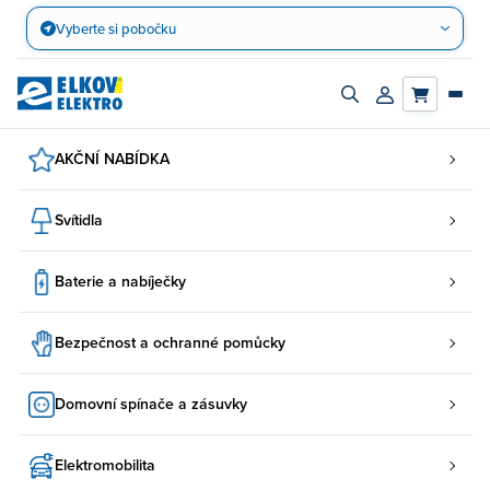
Přejít
Vyberte si pobočku
na
obsah
Zapnout/vypnout
Přihlásit/registro
vyhledávací
účet
panel
AKČNÍ NABÍDKA
Svítidla
Baterie a nabíječky
Bezpečnost a ochranné pomůcky
Domovní spínače a zásuvky
Elektromobilita