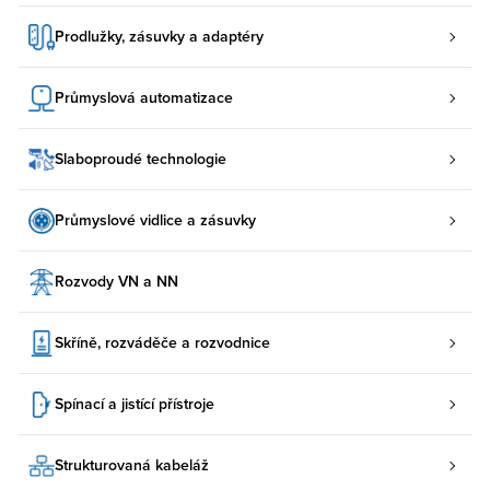
Prodlužky, zásuvky a adaptéry
Průmyslová automatizace
Slaboproudé technologie
Průmyslové vidlice a zásuvky
Rozvody VN a NN
Skříně, rozváděče a rozvodnice
Spínací a jistící přístroje
Strukturovaná kabeláž