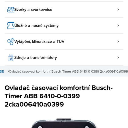
Svorky a svorkovnice
Úložné a nosné systémy
Vytápění, klimatizace a TUV
Zdroje a transformátory
ABB
Ovladač časovací komfortní Busch-Timer ABB 6410-0-0399 2cka006410a0399
Ovladač časovací komfortní Busch-
Timer ABB 6410-0-0399
2cka006410a0399