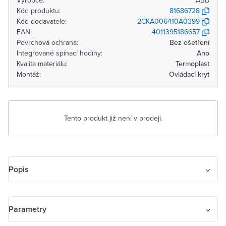
Výrobce:
ABB
Kód produktu:
81686728
Kód dodavatele:
2CKA006410A0399
EAN:
4011395186657
Povrchová ochrana:
Bez ošetření
Integrované spínací hodiny:
Ano
Kvalita materiálu:
Termoplast
Montáž:
Ovládací kryt
Tento produkt již není v prodeji.
Popis
Ovladač časovací komfortní Busch-Timer.
Parametry
Pro žaluziové spínače Busch-Jalousiecontrol II, univerzální relé,
krátkocestný stmívač pro LEDi, univerzální stmívač nebo regulátor