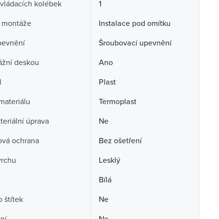
vládacích kolébek
1
 montáže
Instalace pod omítku
pevnění
Šroubovací upevnění
ážní deskou
Ano
l
Plast
 materiálu
Termoplast
teriální úprava
Ne
ová ochrana
Bez ošetření
vrchu
Lesklý
Bílá
 štítek
Ne
ní
Ne