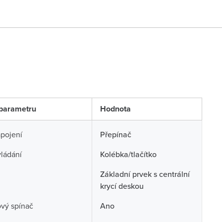
parametru
Hodnota
pojení
Přepínač
ládání
Kolébka/tlačítko
Základní prvek s centrální
krycí deskou
ový spínač
Ano