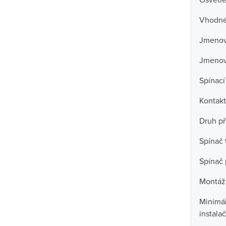
Vhodné 
Jmenovi
Jmenov
Spínací
Kontakt
Druh př
Spínač 
Spínač 
Montáž
Minimál
instala