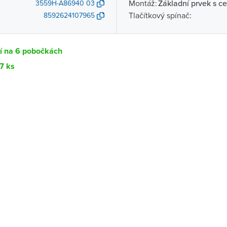
Montáž:
Základní prvek s ce
3559H-A86940 03
Tlačítkový spínač:
8592624107965
tí na 6 pobočkách
7 ks
Dostupnost
centrála)
Ihned k vyzvednutí 17 ks
ce
K vyzvednutí do 2 pracovních dnů
Ihned k vyzvednutí 1 ks
ernštejnem
K vyzvednutí do 2 pracovních dnů