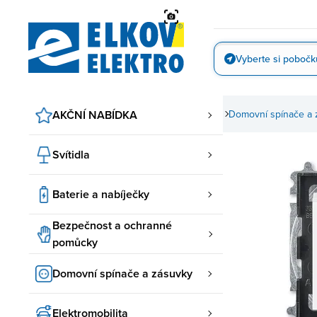
Přejít
na
obsah
Vyberte si pobočk
Vyfotit
AKČNÍ NABÍDKA
Domovní spínače a 
Svítidla
Baterie a nabíječky
Bezpečnost a ochranné
pomůcky
Domovní spínače a zásuvky
Elektromobilita