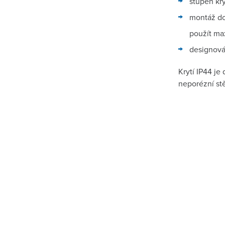
stupeň kry
montáž do
použít ma
designová 
Krytí IP44 je
neporézní st