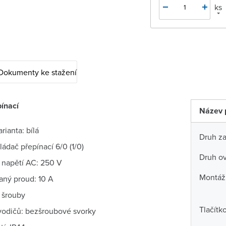
ks
Dokumenty ke stažení
ínací
Název 
rianta: bílá
Druh za
ládač přepínací 6/0 (1/0)
Druh ov
 napětí AC: 250 V
Montáž
ný proud: 10 A
 šrouby
Tlačítk
 vodičů: bezšroubové svorky