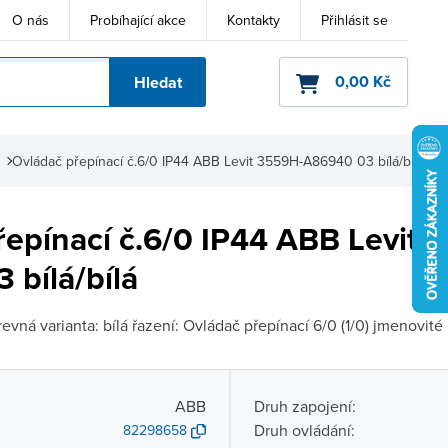
O nás
Probíhající akce
Kontakty
Přihlásit se
0,00 Kč
Hledat
ho kódu
Ovládač přepínací č.6/0 IP44 ABB Levit 3559H-A86940 03 bílá/bílá
řepínací č.6/0 IP44 ABB Levit 
 bílá/bílá
evná varianta: bílá řazení: Ovládač přepínací 6/0 (1/0) jmenovité 
ABB
Druh zapojení:
Druh ovládání:
82298658