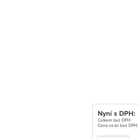
Uherské Hradišt
Velké Meziříčí
Vysoké Mýto
Zábřeh
Zastávka u Brn
Zlín
Žďár nad Sáza
Nyní s DPH:
Celkem bez DPH:
Cena za ks bez DPH: