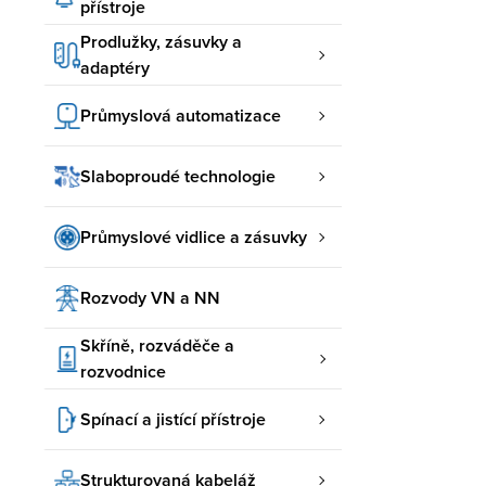
přístroje
Prodlužky, zásuvky a
adaptéry
Průmyslová automatizace
Slaboproudé technologie
Průmyslové vidlice a zásuvky
Rozvody VN a NN
Skříně, rozváděče a
rozvodnice
Spínací a jistící přístroje
Strukturovaná kabeláž