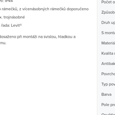
tí: IP44
Počet o
 rámečků, z vícenásobných rámečků doporučeno
Způsob
x. trojnásobné
Druh u
řada: Levit®
S mont
 dosaženo při montáži na svislou, hladkou a
ěnu.
Materiá
Kvalita
Antibak
Povrch
Typ po
Barva
Pole pro
Osvětle