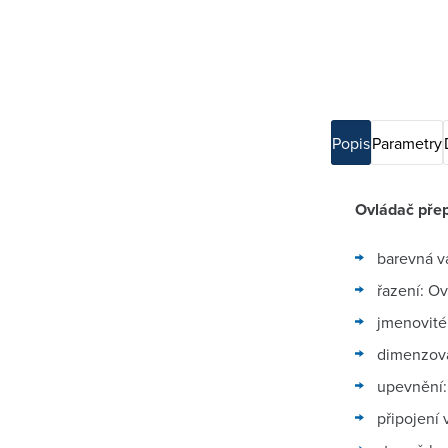
Popis
Parametry
Ovládač přep
barevná va
řazení: Ov
jmenovité
dimenzova
upevnění:
připojení