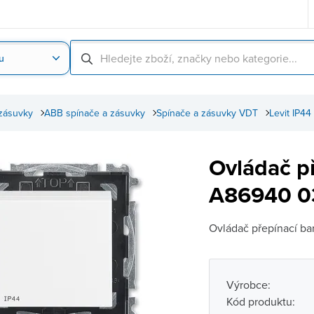
u
Nahrát obrázek produktu
Skenování čárové
zásuvky
ABB spínače a zásuvky
Spínače a zásuvky VDT
Levit IP44
Ovládač p
A86940 03
Ovládač přepínací bar
Výrobce:
Kód produktu: