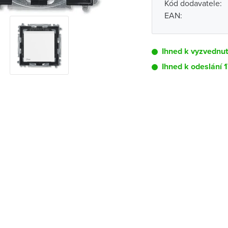
Kód dodavatele:
EAN:
Ihned k vyzvednu
Ihned k odeslání 1
Pobočka
Brno - Kšírova (
Brno - Řečkovi
Blansko
Bystřice nad P