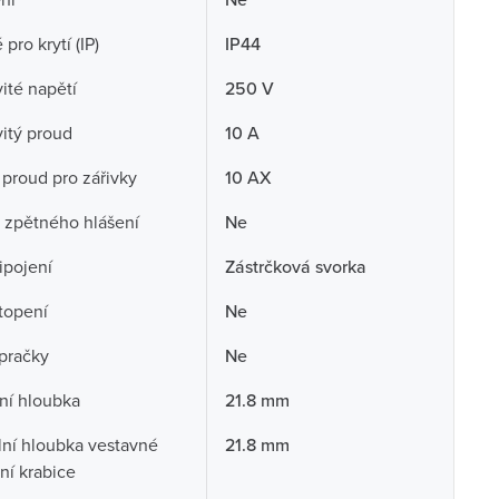
pro krytí (IP)
IP44
té napětí
250 V
itý proud
10 A
 proud pro zářivky
10 AX
 zpětného hlášení
Ne
ipojení
Zástrčková svorka
topení
Ne
pračky
Ne
ní hloubka
21.8 mm
ní hloubka vestavné
21.8 mm
ční krabice