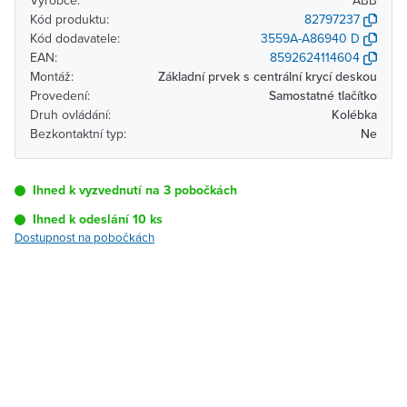
Výrobce:
ABB
Kód produktu:
82797237
Kód dodavatele:
3559A-A86940 D
EAN:
8592624114604
Montáž:
Základní prvek s centrální krycí deskou
Provedení:
Samostatné tlačítko
Druh ovládání:
Kolébka
Bezkontaktní typ:
Ne
Ihned k vyzvednutí na 3 pobočkách
Ihned k odeslání 10 ks
Dostupnost na pobočkách
Pobočka
Dostupnost
Brno - Kšírova
Ihned k vyzvednutí 10 ks