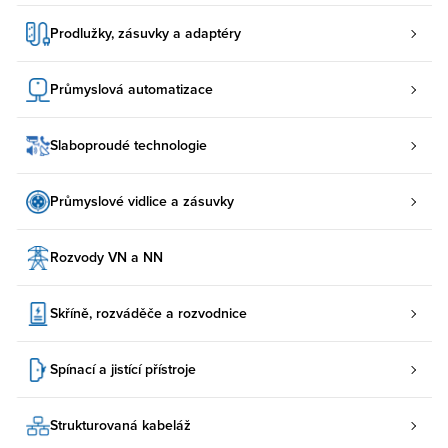
Prodlužky, zásuvky a adaptéry
Průmyslová automatizace
Slaboproudé technologie
Průmyslové vidlice a zásuvky
Rozvody VN a NN
Skříně, rozváděče a rozvodnice
Spínací a jistící přístroje
Strukturovaná kabeláž