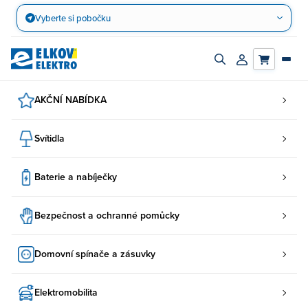
Přejít
Vyberte si pobočku
na
obsah
Zapnout/vypnout
Přihlásit/registro
vyhledávací
účet
panel
AKČNÍ NABÍDKA
Svítidla
Baterie a nabíječky
Bezpečnost a ochranné pomůcky
Domovní spínače a zásuvky
Elektromobilita