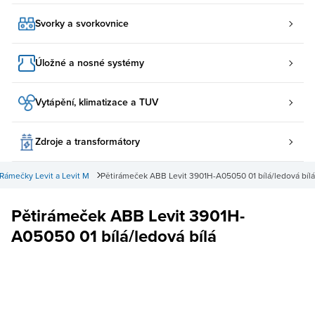
Svorky a svorkovnice
Úložné a nosné systémy
Vytápění, klimatizace a TUV
Zdroje a transformátory
Rámečky Levit a Levit M
Pětirámeček ABB Levit 3901H-A05050 01 bílá/ledová bílá
Pětirámeček ABB Levit 3901H-
A05050 01 bílá/ledová bílá