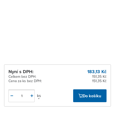
Zábřeh
K vyzvednutí do 2
pracovních dnů
Zastávka u Brna
K vyzvednutí do 2
pracovních dnů
Zlín
Ihned k vyzvednutí 5 ks
Žďár nad Sázavou
Ihned k vyzvednutí 2 ks
Nyní s DPH:
183,13 Kč
Celkem bez DPH:
151,35 Kč
Cena za ks bez DPH:
151,35 Kč
ks
Do košíku