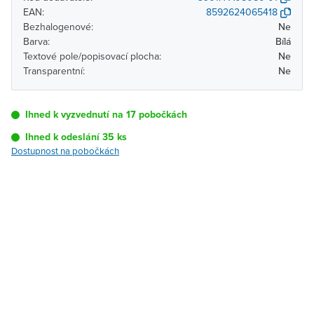
EAN:
8592624065418
Bezhalogenové:
Ne
Barva:
Bílá
Textové pole/popisovací plocha:
Ne
Transparentní:
Ne
Ihned k vyzvednutí na 17 pobočkách
Ihned k odeslání 35 ks
Dostupnost na pobočkách
Pobočka
Dostupnost
Brno - Kšírova
Ihned k vyzvednutí 35 ks
(centrála)
Brno - Řečkovice
Ihned k vyzvednutí 9 ks