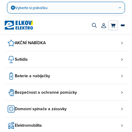
Přejít
Vyberte si pobočku
na
obsah
Zapnout/vypnout
Přihlásit/registro
vyhledávací
účet
panel
AKČNÍ NABÍDKA
Svítidla
Baterie a nabíječky
Bezpečnost a ochranné pomůcky
Domovní spínače a zásuvky
Elektromobilita