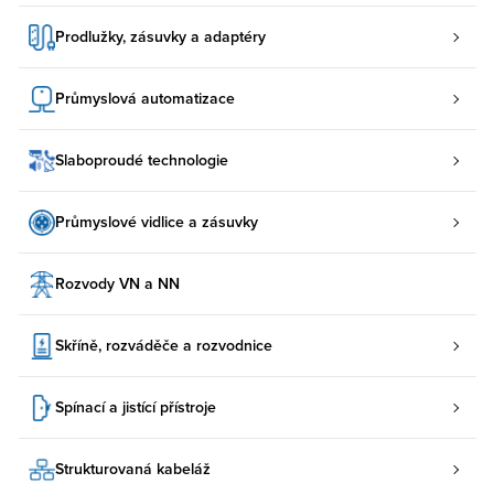
Prodlužky, zásuvky a adaptéry
Průmyslová automatizace
Slaboproudé technologie
Průmyslové vidlice a zásuvky
Rozvody VN a NN
Skříně, rozváděče a rozvodnice
Spínací a jistící přístroje
Strukturovaná kabeláž