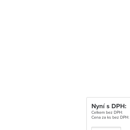
Uherské Hradišt
Velké Meziříčí
Vysoké Mýto
Zábřeh
Zastávka u Brn
Zlín
Žďár nad Sáza
Nyní s DPH:
Celkem bez DPH:
Cena za ks bez DPH: