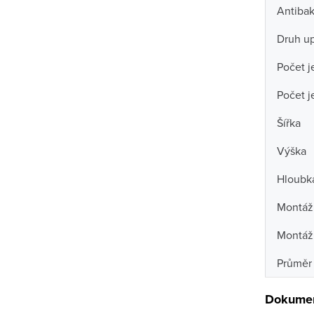
Antibak
Druh u
Počet j
Počet j
Šířka
Výška
Hloubk
Montážn
Montáž
Průměr 
Dokumen