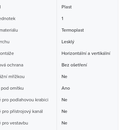
l
Plast
ednotek
1
 materiálu
Termoplast
vrchu
Lesklý
ontáže
Horizontální a vertikální
ová ochrana
Bez ošetření
ážní mřížkou
Ne
 pod omítku
Ano
pro podlahovou krabici
Ne
pro přístrojový kanál
Ne
 pro vestavbu
Ne