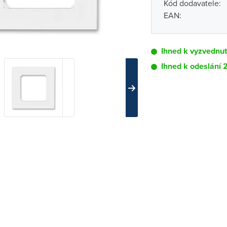
Kód dodavatele:
EAN:
Ihned k vyzvednu
Ihned k odeslání
Pobočka
Brno - Kšírova (
Brno - Řečkovi
Blansko
Bystřice nad P