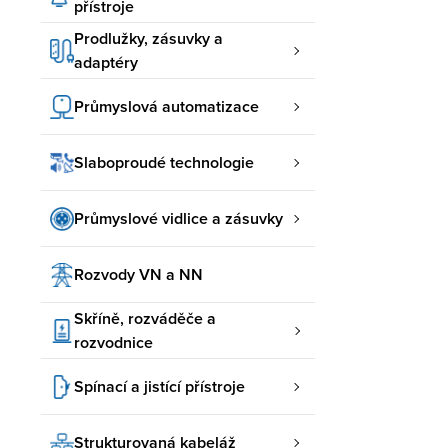
přístroje
Prodlužky, zásuvky a
adaptéry
Průmyslová automatizace
Slaboproudé technologie
Průmyslové vidlice a zásuvky
Rozvody VN a NN
Skříně, rozváděče a
rozvodnice
Spínací a jistící přístroje
Strukturovaná kabeláž