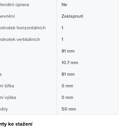
teriální úprava
Ne
pevnění
Zaklapnutí
ednotek horizontálních
1
ednotek vertikálních
1
81 mm
10.7 mm
a
81 mm
í šířka
0 mm
ní výška
0 mm
díry
50 mm
ty ke stažení