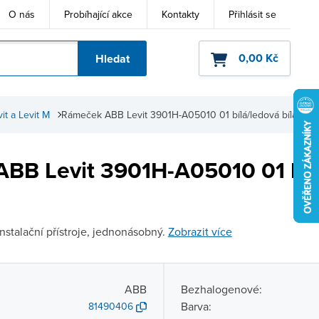
O nás
Probíhající akce
Kontakty
Přihlásit se
0,00 Kč
Hledat
ho kódu
t a Levit M
Rámeček ABB Levit 3901H-A05010 01 bílá/ledová bílá
BB Levit 3901H-A05010 01 bíl
stalační přístroje, jednonásobný.
Zobrazit více
ABB
Bezhalogenové:
Barva:
81490406