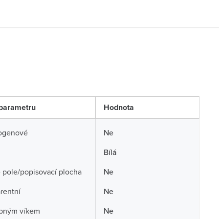
parametru
Hodnota
ogenové
Ne
Bílá
 pole/popisovací plocha
Ne
rentní
Ne
opným víkem
Ne