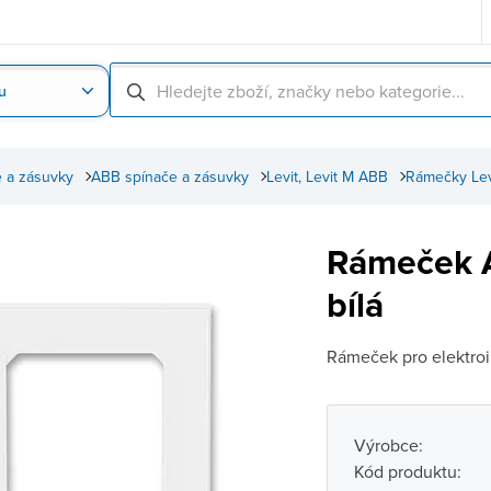
u
Nahrát obrázek produktu
Skenování čárové
 a zásuvky
ABB spínače a zásuvky
Levit, Levit M ABB
Rámečky Levi
Rámeček A
bílá
Rámeček pro elektroin
Výrobce:
Kód produktu: