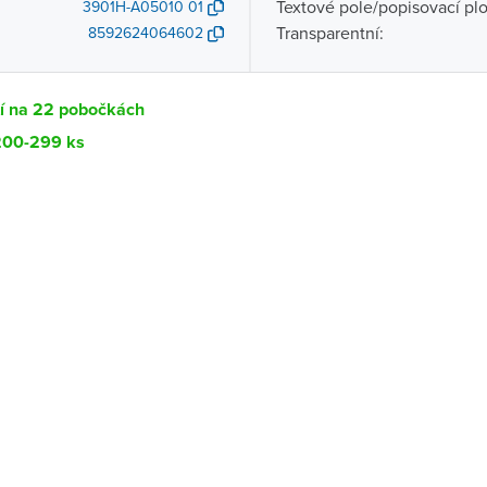
Textové pole/popisovací pl
3901H-A05010 01
Transparentní:
8592624064602
tí na 22 pobočkách
 200-299 ks
Dostupnost
centrála)
Ihned k vyzvednutí 200-299 ks
ce
Ihned k vyzvednutí 46 ks
Ihned k vyzvednutí 87 ks
ernštejnem
Ihned k vyzvednutí 40 ks