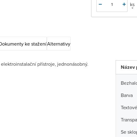
ks
Dokumenty ke stažení
Alternativy
lektroinstalační přístroje, jednonásobný.
Název 
Bezhal
Barva
Textové
Transpa
Se skl