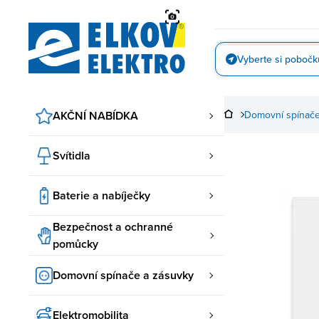
Přejít
na
obsah
Vyberte si pobočk
Vyfotit
AKČNÍ NABÍDKA
Domovní spínače
Svítidla
Baterie a nabíječky
Bezpečnost a ochranné
pomůcky
Domovní spínače a zásuvky
Elektromobilita