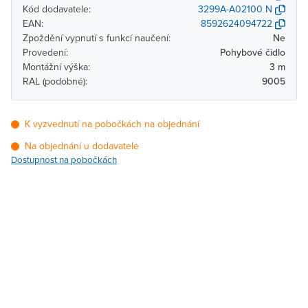
Kód dodavatele:
3299A-A02100 N
EAN:
8592624094722
Zpoždění vypnutí s funkcí naučení:
Ne
Provedení:
Pohybové čidlo
Montážní výška:
3 m
RAL (podobné):
9005
K vyzvednutí na pobočkách na objednání
Na objednání u dodavatele
Dostupnost na pobočkách
Pobočka
Dostupnost
Brno - Kšírova (centrála)
Na objednání u
dodavatele