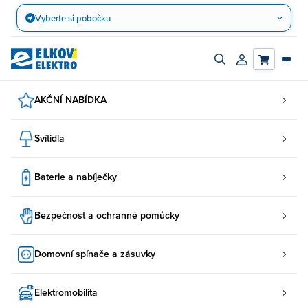
Přejít
Vyberte si pobočku
na
obsah
Zapnout/vypnout
Přihlásit/registro
vyhledávací
účet
panel
AKČNÍ NABÍDKA
Svítidla
Baterie a nabíječky
Bezpečnost a ochranné pomůcky
Domovní spínače a zásuvky
Elektromobilita