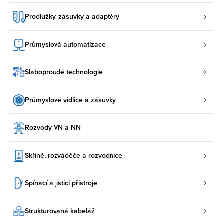
Prodlužky, zásuvky a adaptéry
Průmyslová automatizace
Slaboproudé technologie
Průmyslové vidlice a zásuvky
Rozvody VN a NN
Skříně, rozváděče a rozvodnice
Spínací a jistící přístroje
Strukturovaná kabeláž