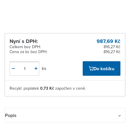
Žďár nad Sázavou
Na objednání u
dodavatele
Nyní s DPH:
987,69 Kč
Celkem bez DPH:
816,27 Kč
Cena za ks bez DPH:
816,27 Kč
ks
Do košíku
Recykl. poplatek
0,73 Kč
započten v ceně.
Popis
Snímač spínače automatického