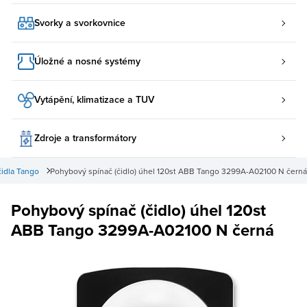
Svorky a svorkovnice
Úložné a nosné systémy
Vytápění, klimatizace a TUV
Zdroje a transformátory
idla Tango
Pohybový spínač (čidlo) úhel 120st ABB Tango 3299A-A02100 N černá
Pohybový spínač (čidlo) úhel 120st
ABB Tango 3299A-A02100 N černá