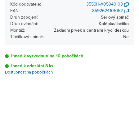
Kód dodavatele:
3559H-A05940 03
EAN:
8592624105152
Druh zapojení:
Sériový spínač
Druh ovládání:
Kolébka/tlačítko
Montáž:
Základní prvek s centrální krycí deskou
Tlačítkový spínač:
Ne
Ihned k vyzvednutí na 10 pobočkách
Ihned k odeslání 8 ks
Dostupnost na pobočkách
Pobočka
Dostupnost
Brno - Kšírova
Ihned k vyzvednutí 8 ks
(centrála)