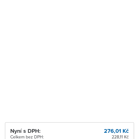
Velké Meziříčí
K vyzvednutí do 2
pracovních dnů
Vysoké Mýto
K vyzvednutí do 2
pracovních dnů
Zábřeh
K vyzvednutí do 2
pracovních dnů
Zastávka u Brna
K vyzvednutí do 2
pracovních dnů
Zlín
Ihned k vyzvednutí 1 ks
Žďár nad Sázavou
K vyzvednutí do 2
pracovních dnů
Nyní s DPH:
276,01 Kč
Celkem bez DPH:
228,11 Kč