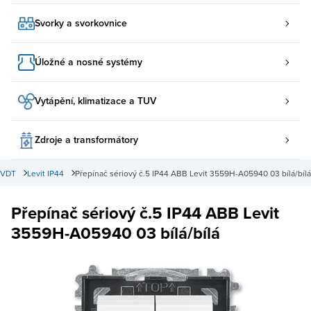
Svorky a svorkovnice
Úložné a nosné systémy
Vytápění, klimatizace a TUV
Zdroje a transformátory
 VDT
Levit IP44
Přepínač sériový č.5 IP44 ABB Levit 3559H-A05940 03 bílá/bílá
Přepínač sériový č.5 IP44 ABB Levit
3559H-A05940 03 bílá/bílá