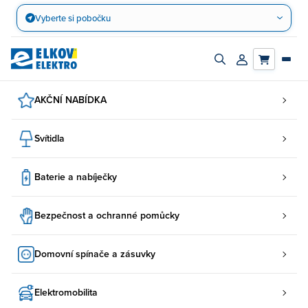
Přejít
Vyberte si pobočku
na
obsah
Zapnout/vypnout
Přihlásit/registro
vyhledávací
účet
panel
AKČNÍ NABÍDKA
Svítidla
Baterie a nabíječky
Bezpečnost a ochranné pomůcky
Domovní spínače a zásuvky
Elektromobilita