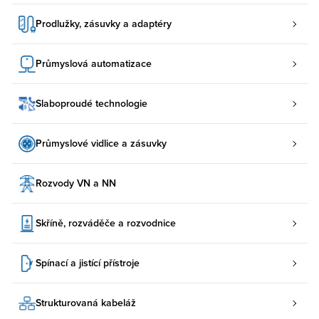
Prodlužky, zásuvky a adaptéry
Průmyslová automatizace
Slaboproudé technologie
Průmyslové vidlice a zásuvky
Rozvody VN a NN
Skříně, rozváděče a rozvodnice
Spínací a jistící přístroje
Strukturovaná kabeláž