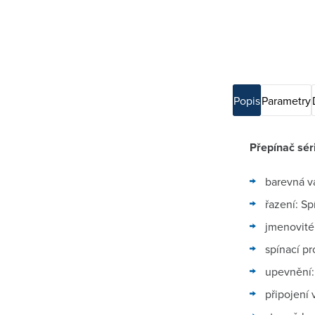
Popis
Parametry
Přepínač sér
barevná va
řazení: Sp
jmenovité
spínací pr
upevnění:
připojení