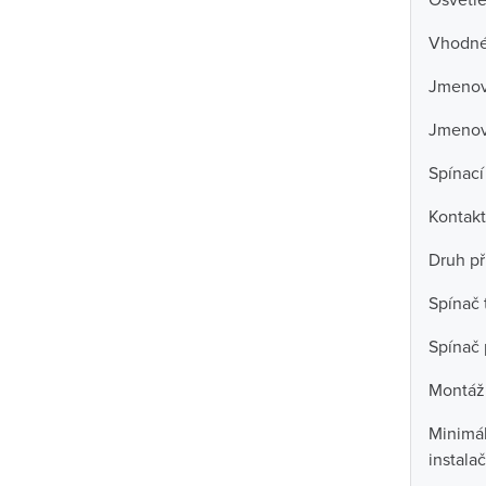
Vhodné 
Jmenovi
Jmenov
Spínací
Kontakt
Druh př
Spínač 
Spínač 
Montáž
Minimál
instala