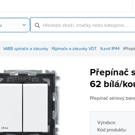
u
Nahrát obrázek produktu
Skenování čárové
ABB spínače a zásuvky
Spínače a zásuvky VDT
Levit IP44
Přepí
Přepínač 
62 bílá/ko
Přepínač sériový barev
Výrobce:
Kód produktu: