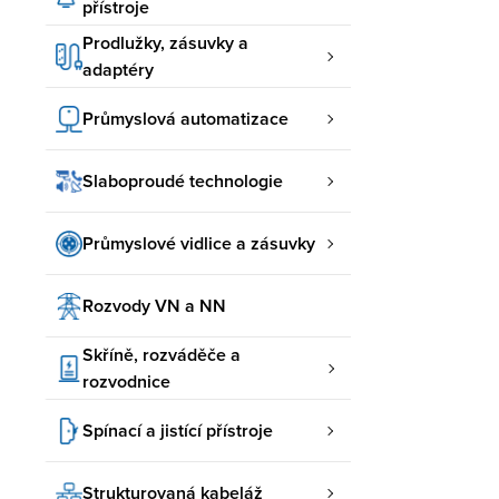
přístroje
Prodlužky, zásuvky a
adaptéry
Průmyslová automatizace
Slaboproudé technologie
Průmyslové vidlice a zásuvky
Rozvody VN a NN
Skříně, rozváděče a
rozvodnice
Spínací a jistící přístroje
Strukturovaná kabeláž