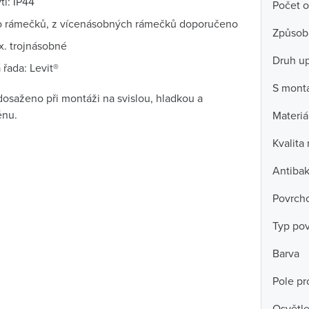
tí: IP44
Počet o
 rámečků, z vícenásobných rámečků doporučeno
Způsob
x. trojnásobné
Druh u
řada: Levit®
S mont
 dosaženo při montáži na svislou, hladkou a
ěnu.
Materiá
Kvalita
Antibak
Povrch
Typ po
Barva
Pole pro
Osvětle