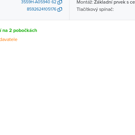
Montáž:
Základní prvek s ce
3559H-A05940 62
Tlačítkový spínač:
8592624105176
tí na 2 pobočkách
davatele
Dostupnost
centrála)
Na objednání u dodavatele
ce
Na objednání u dodavatele
Na objednání u dodavatele
ernštejnem
Na objednání u dodavatele