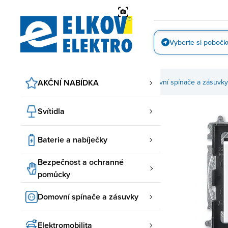
Přejít
na
obsah
Vyberte si pobočk
Vyfotit
AKČNÍ NABÍDKA
Domovní spínače a zásuvky
Svítidla
Baterie a nabíječky
Bezpečnost a ochranné
pomůcky
Domovní spínače a zásuvky
Elektromobilita