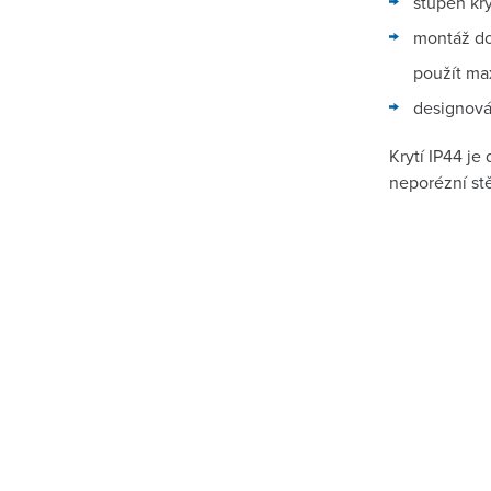
stupeň kry
montáž do
použít ma
designová 
Krytí IP44 je
neporézní st