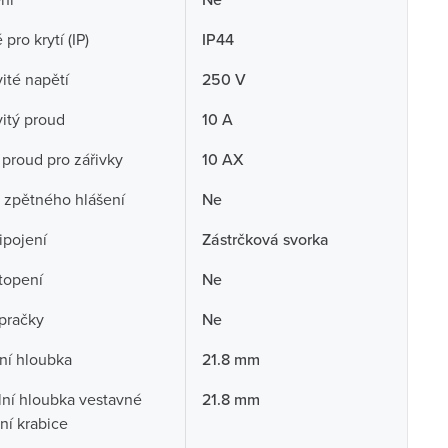
pro krytí (IP)
IP44
té napětí
250 V
itý proud
10 A
 proud pro zářivky
10 AX
 zpětného hlášení
Ne
ipojení
Zástrčková svorka
topení
Ne
pračky
Ne
ní hloubka
21.8 mm
ní hloubka vestavné
21.8 mm
ční krabice