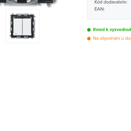
Kód dodavatele:
EAN:
Ihned k vyzvednu
Na objednání u do
Pobočka
Brno - Kšírova (
Brno - Řečkovi
Blansko
Bystřice nad P