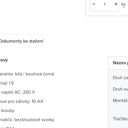
ks
Dokumenty ke stažení
iový
Název 
rianta: bílá / kouřová černá
Druh za
ínač ř.5
Druh ov
 napětí AC: 250 V
Montáž
oud pro zářivky: 10 AX
 šrouby
Tlačítk
 vodičů: bezšroubové svorky