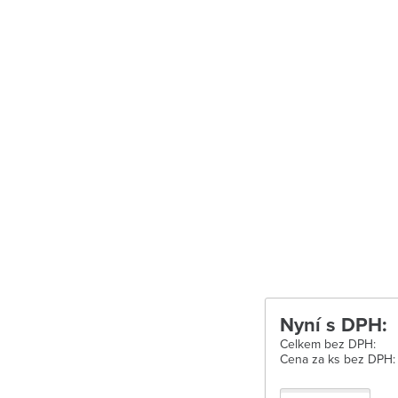
Uherské Hradišt
Velké Meziříčí
Vysoké Mýto
Zábřeh
Zastávka u Brn
Zlín
Žďár nad Sáza
Nyní s DPH:
Celkem bez DPH:
Cena za ks bez DPH: