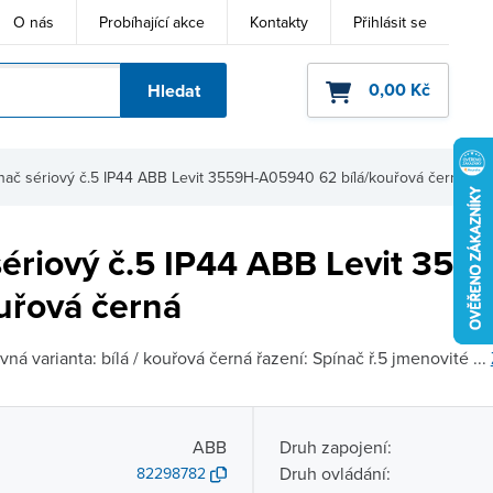
O nás
Probíhající akce
Kontakty
Přihlásit se
0,00 Kč
Hledat
ho kódu
nač sériový č.5 IP44 ABB Levit 3559H-A05940 62 bílá/kouřová černá
sériový č.5 IP44 ABB Levit 35
uřová černá
ná varianta: bílá / kouřová černá řazení: Spínač ř.5 jmenovité ...
ABB
Druh zapojení:
Druh ovládání:
82298782