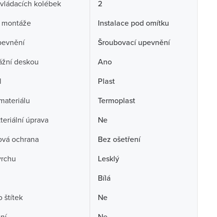
vládacích kolébek
2
 montáže
Instalace pod omítku
pevnění
Šroubovací upevnění
ážní deskou
Ano
l
Plast
 materiálu
Termoplast
teriální úprava
Ne
ová ochrana
Bez ošetření
vrchu
Lesklý
Bílá
 štítek
Ne
ní
Ne