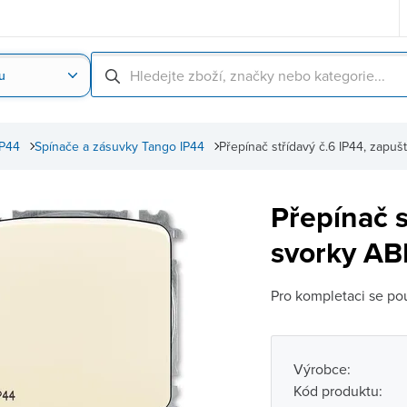
u
Nahrát obrázek produktu
Skenování čárové
IP44
Spínače a zásuvky Tango IP44
Přepínač střídavý č.6 IP44, zap
Přepínač s
svorky AB
Pro kompletaci se pou
Výrobce:
Kód produktu: