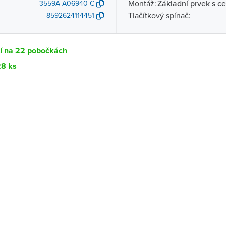
Montáž:
Základní prvek s ce
3559A-A06940 C
Tlačítkový spínač:
8592624114451
tí na 22 pobočkách
28 ks
Dostupnost
centrála)
Ihned k vyzvednutí 28 ks
ce
Ihned k vyzvednutí 7 ks
Ihned k vyzvednutí 3 ks
ernštejnem
Ihned k vyzvednutí 8 ks