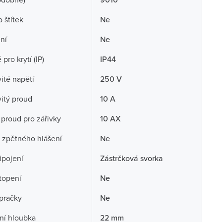
 štítek
Ne
ní
Ne
pro krytí (IP)
IP44
té napětí
250 V
itý proud
10 A
 proud pro zářivky
10 AX
 zpětného hlášení
Ne
ipojení
Zástrčková svorka
topení
Ne
pračky
Ne
ní hloubka
22 mm