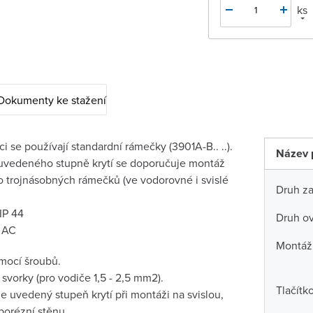
ks
Dokumenty ke stažení
i se používají standardní rámečky (3901A-B.. ..).
Název 
í uvedeného stupně krytí se doporučuje montáž
 trojnásobných rámečků (ve vodorovné i svislé
Druh za
 IP 44
Druh ov
 AC
Montáž
mocí šroubů.
vorky (pro vodiče 1,5 - 2,5 mm2).
Tlačítk
uje uvedený stupeň krytí při montáži na svislou,
porézní stěnu.