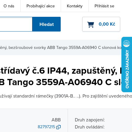
O nás
Probíhající akce
Kontakty
Přihlásit se
0,00 Kč
Hledat
ho kódu
uštěný, bezšroubové svorky ABB Tango 3559A-A06940 C slonová kost
třídavý č.6 IP44, zapuštěný, b
B Tango 3559A-A06940 C slon
žívají standardní rámečky (3901A-B.. ..). Pro zajištění uvedeného
ABB
Druh zapojení:
Druh ovládání:
82797215