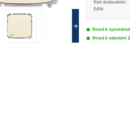
Kód dodavatele:
EAN:
Ihned k vyzvednu
Ihned k odeslání 
Pobočka
Brno - Kšírova (
Brno - Řečkovi
Blansko
Bystřice nad P