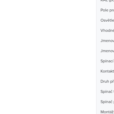
Pole pro
Osvětle
Vhodné 
Jmenovi
Jmenov
Spínací
Kontakt
Druh př
Spínač 
Spínač 
Montáž