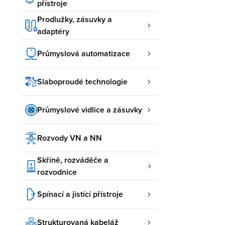
přístroje
Prodlužky, zásuvky a
adaptéry
Průmyslová automatizace
Slaboproudé technologie
Průmyslové vidlice a zásuvky
Rozvody VN a NN
Skříně, rozváděče a
rozvodnice
Spínací a jistící přístroje
Strukturovaná kabeláž