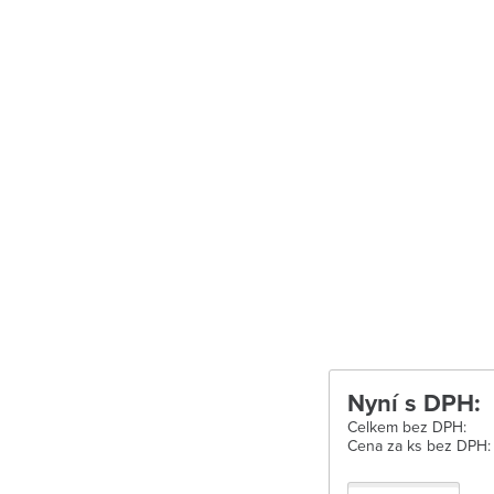
Uherské Hradišt
Velké Meziříčí
Vysoké Mýto
Zábřeh
Zastávka u Brn
Zlín
Žďár nad Sáza
Nyní s DPH:
Celkem bez DPH:
Cena za ks bez DPH: