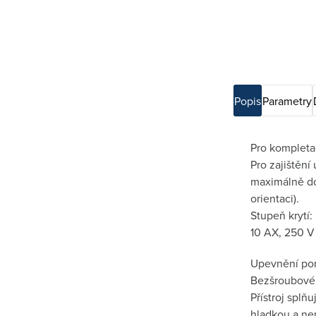
Popis
Parametry
Pro kompletac
Pro zajištěn
maximálně do
orientaci).
Stupeň krytí:
10 AX, 250 V
Upevnění po
Bezšroubové s
Přístroj splň
hladkou a ne