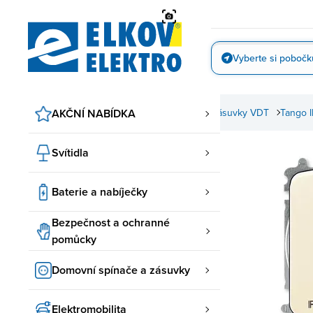
Přejít
na
obsah
Vyberte si pobočk
Vyfotit
 a zásuvky
AKČNÍ NABÍDKA
ABB spínače a zásuvky
Spínače a zásuvky VDT
Tango 
Svítidla
Baterie a nabíječky
Bezpečnost a ochranné
pomůcky
Domovní spínače a zásuvky
Elektromobilita