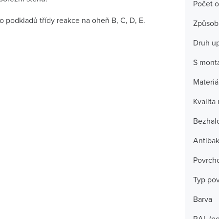
Počet o
 podkladů třídy reakce na oheň B, C, D, E.
Způsob
Druh u
S mont
Materiá
Kvalita
Bezhal
Antibak
Povrch
Typ po
Barva
RAL (p