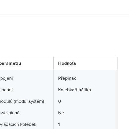
parametru
Hodnota
pojení
Přepínač
ládání
Kolébka/tlačítko
odulů (modul.systém)
0
ový spínač
Ne
vládacích kolébek
1