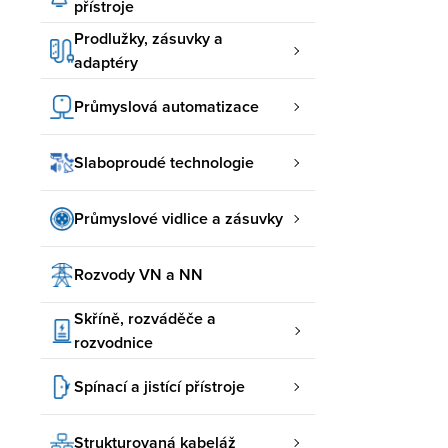
přístroje
Prodlužky, zásuvky a
adaptéry
Průmyslová automatizace
Slaboproudé technologie
Průmyslové vidlice a zásuvky
Rozvody VN a NN
Skříně, rozváděče a
rozvodnice
Spínací a jistící přístroje
Strukturovaná kabeláž