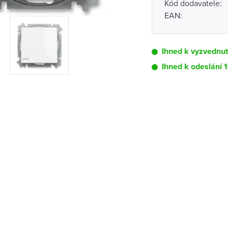
Kód dodavatele:
EAN:
Ihned k vyzvednut
Ihned k odeslání 
Pobočka
Brno - Kšírova (
Brno - Řečkovi
Blansko
Bystřice nad P