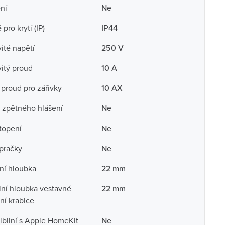
ní
Ne
pro krytí (IP)
IP44
té napětí
250 V
itý proud
10 A
 proud pro zářivky
10 AX
 zpětného hlášení
Ne
topení
Ne
pračky
Ne
ní hloubka
22 mm
ní hloubka vestavné
22 mm
ční krabice
bilní s Apple HomeKit
Ne