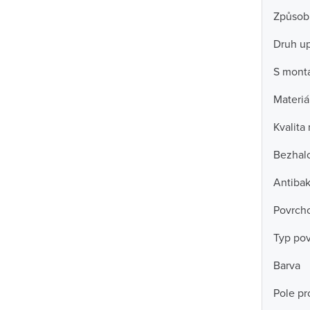
Způsob
Druh u
S mont
Materiá
Kvalita
Bezhal
Antibak
Povrch
Typ po
Barva
Pole pro