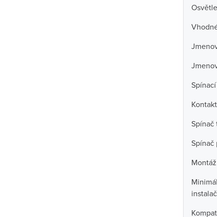
Osvětle
Vhodné 
Jmenovi
Jmenov
Spínací
Kontakt
Spínač 
Spínač 
Montáž
Minimál
instala
Kompati