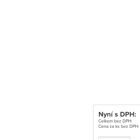
Uherské Hradišt
Velké Meziříčí
Vysoké Mýto
Zábřeh
Zastávka u Brn
Zlín
Žďár nad Sáza
Nyní s DPH:
Celkem bez DPH:
Cena za ks bez DPH: