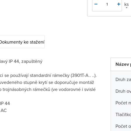
ks
Dokumenty ke stažení
davý IP 44, zapuštěný
Název 
i se používají standardní rámečky (3901T-A.. ..).
Druh za
í uvedeného stupně krytí se doporučuje montáž
 trojnásobných rámečků (ve vodorovné i svislé
Druh ov
Počet m
 IP 44
 AC
Tlačítk
Počet o