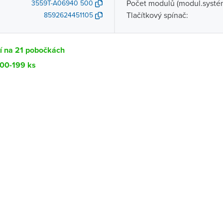
Počet modulů (modul.systé
3559T-A06940 500
Tlačítkový spínač:
8592624451105
í na 21 pobočkách
100-199 ks
Dostupnost
centrála)
Ihned k vyzvednutí 100-199 ks
ce
Ihned k vyzvednutí 16 ks
Ihned k vyzvednutí 34 ks
ernštejnem
K vyzvednutí do 2 pracovních dnů