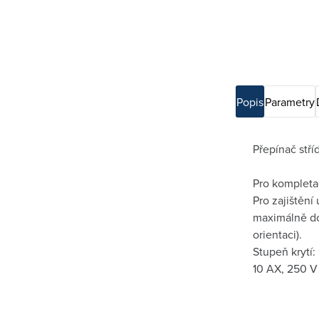
Popis
Parametry
Přepínač stří
Pro kompletac
Pro zajištěn
maximálně do
orientaci).
Stupeň krytí:
10 AX, 250 V