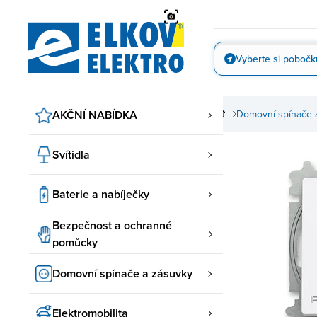
Přejít
na
obsah
Vyberte si pobočk
Vyfotit
AKČNÍ NABÍDKA
Domovní spínače 
Svítidla
Baterie a nabíječky
Bezpečnost a ochranné
pomůcky
Domovní spínače a zásuvky
Elektromobilita