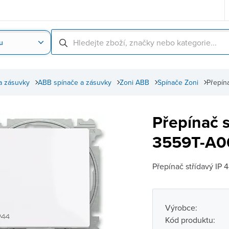
u
Nahrát obrázek produktu
Skenování čárové
a zásuvky
ABB spínače a zásuvky
Zoni ABB
Spínače Zoni
Přepín
Přepínač s
3559T-A06
Přepínač střídavý IP 
Výrobce:
Kód produktu: