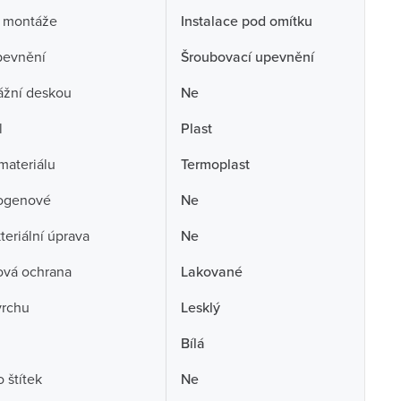
 montáže
Instalace pod omítku
pevnění
Šroubovací upevnění
ážní deskou
Ne
l
Plast
 materiálu
Termoplast
ogenové
Ne
teriální úprava
Ne
ová ochrana
Lakované
vrchu
Lesklý
Bílá
 štítek
Ne