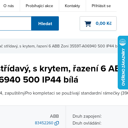
O nás
Probíhající akce
Kontakty
Přihlásit se
0,00 Kč
Hledat
ho kódu
ač střídavý, s krytem, řazení 6 ABB Zoni 3559T-A06940 500 IP44 bílá
třídavý, s krytem, řazení 6 ABB
940 500 IP44 bílá
44, zapuštěnýPro kompletaci se používají standardní rámečky (390
ABB
Druh zapojení:
Druh ovládání:
83452260