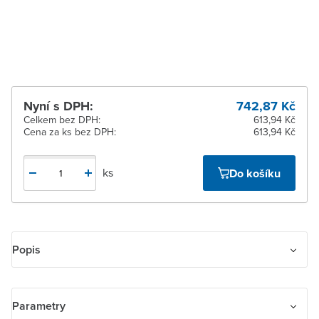
Žďár nad Sázavou
K vyzvednutí do 2
pracovních dnů
Nyní s DPH:
742,87 Kč
Celkem bez DPH:
613,94 Kč
Cena za ks bez DPH:
613,94 Kč
ks
Do košíku
Popis
Přístroj osvětlení signalizačního a orientačního s LED
Parametry