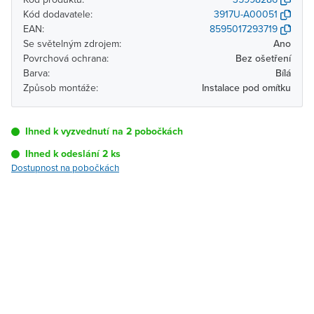
Kód dodavatele:
3917U-A00051
EAN:
8595017293719
Se světelným zdrojem:
Ano
Povrchová ochrana:
Bez ošetření
Barva:
Bílá
Způsob montáže:
Instalace pod omítku
Ihned k vyzvednutí na 2 pobočkách
Ihned k odeslání 2 ks
Dostupnost na pobočkách
Pobočka
Dostupnost
Brno - Kšírova
Ihned k vyzvednutí 2 ks
(centrála)