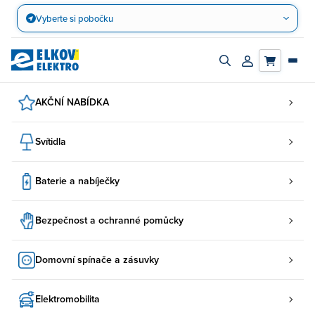
Přejít
Vyberte si pobočku
na
obsah
Zapnout/vypnout
Přihlásit/registro
vyhledávací
účet
panel
AKČNÍ NABÍDKA
Svítidla
Baterie a nabíječky
Bezpečnost a ochranné pomůcky
Domovní spínače a zásuvky
Elektromobilita