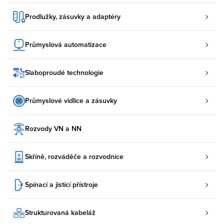
Prodlužky, zásuvky a adaptéry
Průmyslová automatizace
Slaboproudé technologie
Průmyslové vidlice a zásuvky
Rozvody VN a NN
Skříně, rozváděče a rozvodnice
Spínací a jistící přístroje
Strukturovaná kabeláž