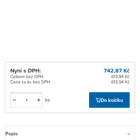
pracovních dnů
Zlín
K vyzvednutí do 2
pracovních dnů
Žďár nad Sázavou
K vyzvednutí do 2
pracovních dnů
Nyní s DPH:
742,87 Kč
Celkem bez DPH:
613,94 Kč
Cena za ks bez DPH:
613,94 Kč
ks
Do košíku
Popis