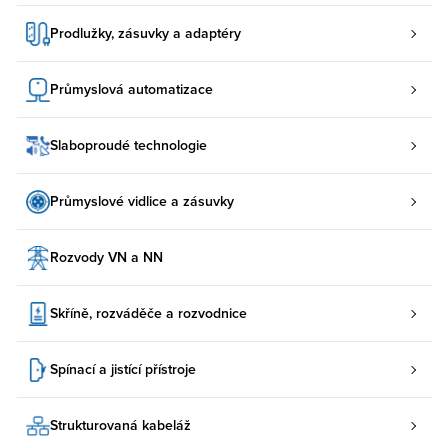
Prodlužky, zásuvky a adaptéry
Průmyslová automatizace
Slaboproudé technologie
Průmyslové vidlice a zásuvky
Rozvody VN a NN
Skříně, rozváděče a rozvodnice
Spínací a jistící přístroje
Strukturovaná kabeláž