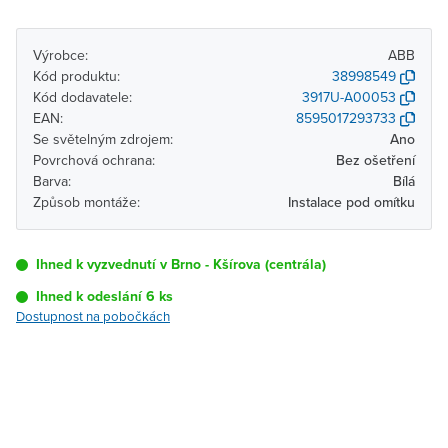
Výrobce:
ABB
Kód produktu:
38998549
Kód dodavatele:
3917U-A00053
EAN:
8595017293733
Se světelným zdrojem:
Ano
Povrchová ochrana:
Bez ošetření
Barva:
Bílá
Způsob montáže:
Instalace pod omítku
Ihned k vyzvednutí v Brno - Kšírova (centrála)
Ihned k odeslání 6 ks
Dostupnost na pobočkách
Pobočka
Dostupnost