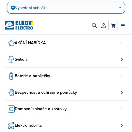
Přejít
Vyberte si pobočku
na
obsah
Zapnout/vypnout
Přihlásit/registro
vyhledávací
účet
panel
AKČNÍ NABÍDKA
Svítidla
Baterie a nabíječky
Bezpečnost a ochranné pomůcky
Domovní spínače a zásuvky
Elektromobilita