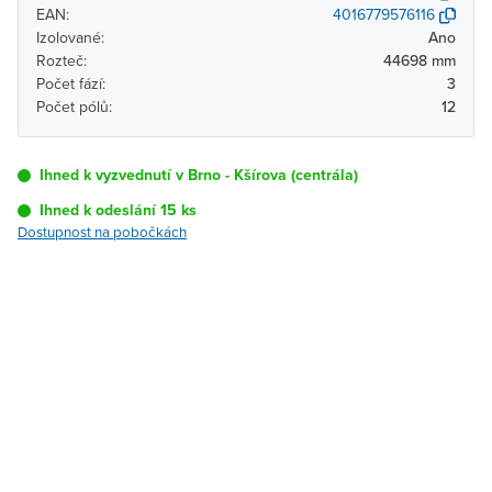
EAN:
4016779576116
Izolované:
Ano
Rozteč:
44698 mm
Počet fází:
3
Počet pólů:
12
Ihned k vyzvednutí v Brno - Kšírova (centrála)
Ihned k odeslání 15 ks
Dostupnost na pobočkách
Pobočka
Dostupnost
Brno - Kšírova
Ihned k vyzvednutí 15 ks
(centrála)
Brno - Řečkovice
K vyzvednutí do 2