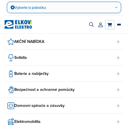
Přejít
Vyberte si pobočku
na
obsah
Zapnout/vypnout
Přihlásit/registro
vyhledávací
účet
panel
AKČNÍ NABÍDKA
Svítidla
Baterie a nabíječky
Bezpečnost a ochranné pomůcky
Domovní spínače a zásuvky
Elektromobilita