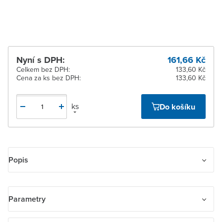
pracovních dnů
Nyní s DPH:
161,66 Kč
Celkem bez DPH:
133,60 Kč
Cena za ks bez DPH:
133,60 Kč
ks
Do košíku
Popis
Propojovací lišta s možností přiřezání na délku.
Parametry