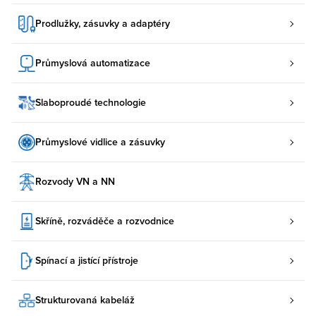
Prodlužky, zásuvky a adaptéry
Průmyslová automatizace
Slaboproudé technologie
Průmyslové vidlice a zásuvky
Rozvody VN a NN
Skříně, rozváděče a rozvodnice
Spínací a jistící přístroje
Strukturovaná kabeláž