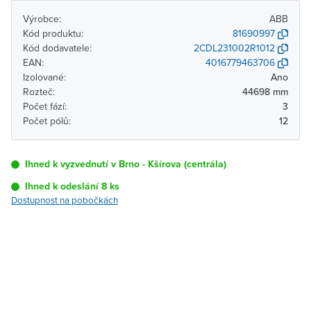
Výrobce:
ABB
Kód produktu:
81690997
Kód dodavatele:
2CDL231002R1012
EAN:
4016779463706
Izolované:
Ano
Rozteč:
44698 mm
Počet fází:
3
Počet pólů:
12
Ihned k vyzvednutí v Brno - Kšírova (centrála)
Ihned k odeslání 8 ks
Dostupnost na pobočkách
Pobočka
Dostupnost