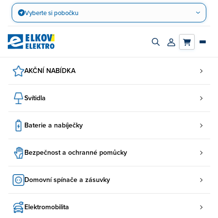
Přejít
Vyberte si pobočku
na
obsah
Zapnout/vypnout
Přihlásit/registro
vyhledávací
účet
panel
AKČNÍ NABÍDKA
Svítidla
Baterie a nabíječky
Bezpečnost a ochranné pomůcky
Domovní spínače a zásuvky
Elektromobilita