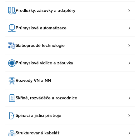
Prodlužky, zásuvky a adaptéry
Průmyslová automatizace
Slaboproudé technologie
Průmyslové vidlice a zásuvky
Rozvody VN a NN
Skříně, rozváděče a rozvodnice
Spínací a jistící přístroje
Strukturovaná kabeláž