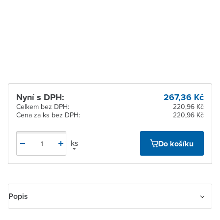
Zlín
K vyzvednutí do 2
pracovních dnů
Žďár nad Sázavou
K vyzvednutí do 2
pracovních dnů
Nyní s DPH:
267,36 Kč
Celkem bez DPH:
220,96 Kč
Cena za ks bez DPH:
220,96 Kč
ks
Do košíku
Popis
ABB 2CDL231002R1012 fázová lišta Počet řádků 3 světle šedá