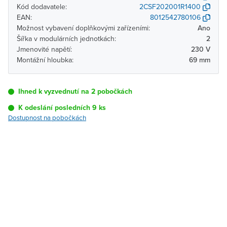
Kód dodavatele:
2CSF202001R1400
EAN:
8012542780106
Možnost vybavení doplňkovými zařízeními:
Ano
Šířka v modulárních jednotkách:
2
Jmenovité napětí:
230 V
Montážní hloubka:
69 mm
Ihned k vyzvednutí na 2 pobočkách
K odeslání posledních 9 ks
Dostupnost na pobočkách
Pobočka
Dostupnost
Brno - Kšírova
Doprodej posledních 9 ks
(centrála)