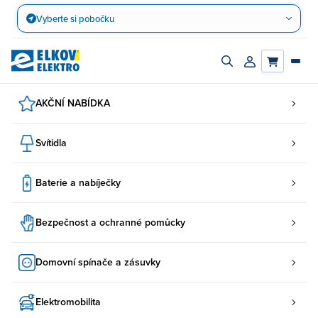
Přejít
Vyberte si pobočku
na
obsah
Zapnout/vypnout
Přihlásit/registro
vyhledávací
účet
panel
AKČNÍ NABÍDKA
Svítidla
Baterie a nabíječky
Bezpečnost a ochranné pomůcky
Domovní spínače a zásuvky
Elektromobilita