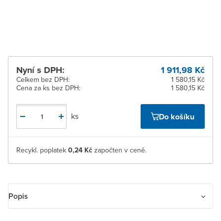
Žďár nad Sázavou
K vyzvednutí do 2
pracovních dnů
Nyní s DPH:
1 911,98 Kč
Celkem bez DPH:
1 580,15 Kč
Cena za ks bez DPH:
1 580,15 Kč
ks
Do košíku
Recykl. poplatek
0,24 Kč
započten v ceně.
Popis
Proudový chránič typu F 200 AC, bez nadproudové ochrany.