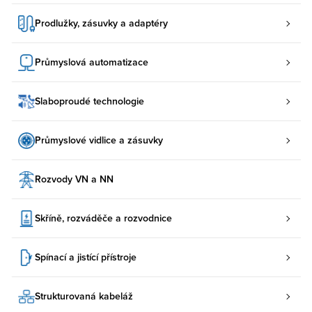
Prodlužky, zásuvky a adaptéry
Průmyslová automatizace
Slaboproudé technologie
Průmyslové vidlice a zásuvky
Rozvody VN a NN
Skříně, rozváděče a rozvodnice
Spínací a jistící přístroje
Strukturovaná kabeláž