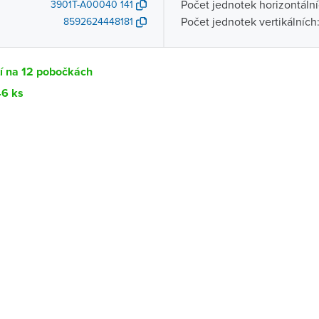
Počet jednotek horizontální
3901T-A00040 141
Počet jednotek vertikálních
8592624448181
í na 12 pobočkách
46 ks
Dostupnost
centrála)
Ihned k vyzvednutí 46 ks
ce
K vyzvednutí do 2 pracovních dnů
K vyzvednutí do 2 pracovních dnů
ernštejnem
K vyzvednutí do 2 pracovních dnů