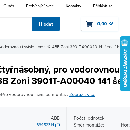
O nás
Probíhající akce
Kontakty
Přihlásit se
0,00 Kč
Hledat
ho kódu
vodorovnou i svislou montáž ABB Zoni 3901T-A00040 141 šedá / bílá
tyřnásobný, pro vodorovnou i s
B Zoni 3901T-A00040 141 šedá 
Pro vodorovnou i svislou montáž.
Zobrazit více
ABB
Počet jednotek:
Směr montáže:
Hori
83452314