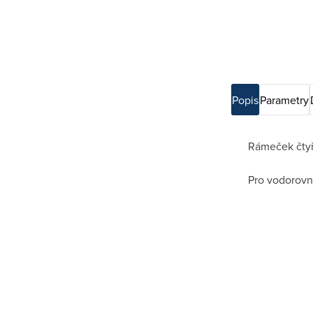
Popis
Parametry
Rámeček čty
Pro vodorovn