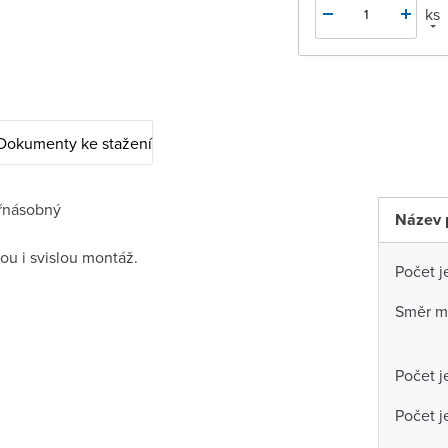
ks
Dokumenty ke stažení
řnásobný
Název 
ou i svislou montáž.
Počet j
Směr m
Počet j
Počet j