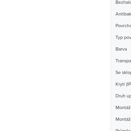
Bezhal
Antibak
Povrch
Typ po
Barva
Transpa
Se skl
Krytí (IP
Druh u
Montážn
Montáž
Průměr 