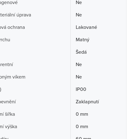
ogenové
Ne
teriální úprava
Ne
ová ochrana
Lakované
vrchu
Matný
Šedá
rentní
Ne
opným víkem
Ne
)
IP00
pevnění
Zaklapnutí
í šířka
0 mm
ní výška
0 mm
díry
60 mm