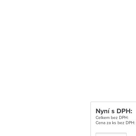
Uherské Hradišt
Velké Meziříčí
Vysoké Mýto
Zábřeh
Zastávka u Brn
Zlín
Žďár nad Sáza
Nyní s DPH:
Celkem bez DPH:
Cena za ks bez DPH: