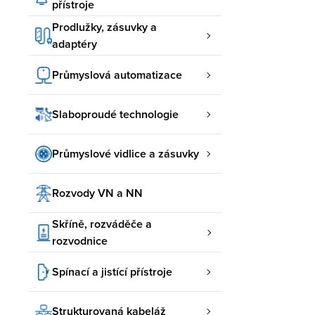
přístroje
Prodlužky, zásuvky a
adaptéry
Průmyslová automatizace
Slaboproudé technologie
Průmyslové vidlice a zásuvky
Rozvody VN a NN
Skříně, rozváděče a
rozvodnice
Spínací a jistící přístroje
Strukturovaná kabeláž