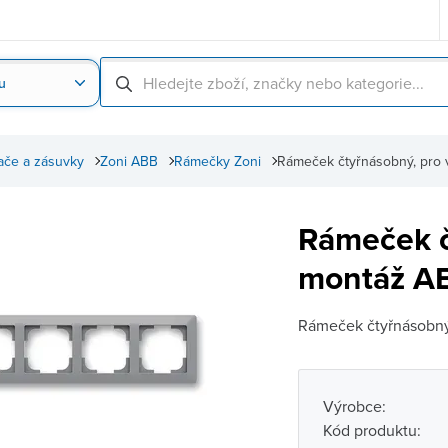
u
Nahrát obrázek produktu
Skenování čárové
ače a zásuvky
Zoni ABB
Rámečky Zoni
Rámeček čtyřnásobný, pro 
Rámeček č
montáž AB
Rámeček čtyřnásobný
Výrobce:
Kód produktu: