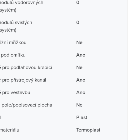
modulů vodorovných
0
systém)
odulů svislých
0
systém)
ážní mřížkou
Ne
 pod omítku
Ano
pro podlahovou krabici
Ne
pro přístrojový kanál
Ano
 pro vestavbu
Ano
 pole/popisovací plocha
Ne
l
Plast
 materiálu
Termoplast