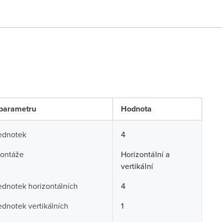
parametru
Hodnota
ednotek
4
ontáže
Horizontální a
vertikální
ednotek horizontálních
4
ednotek vertikálních
1