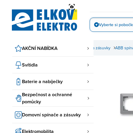
Přejít
na
obsah
Vyberte si pobočk
Vyfotit
AKČNÍ NABÍDKA
Domovní spínače a zásuvky
ABB spín
Svítidla
Baterie a nabíječky
Bezpečnost a ochranné
pomůcky
Domovní spínače a zásuvky
Elektromobilita