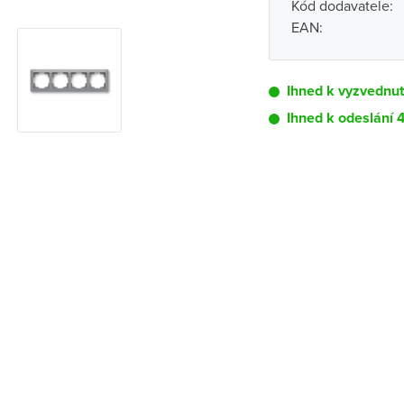
Kód dodavatele:
EAN:
Ihned k vyzvednut
Ihned k odeslání 
Pobočka
Brno - Kšírova (
Brno - Řečkovi
Blansko
Bystřice nad P