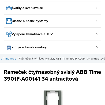
Svorky a svorkovnice
Úložné a nosné systémy
Vytápění, klimatizace a TUV
Zdroje a transformátory
 a Time Arbo
Rámeček čtyřnásobný svislý ABB Time 3901F-A00141 34 antracitová
Rámeček čtyřnásobný svislý ABB Time
3901F-A00141 34 antracitová