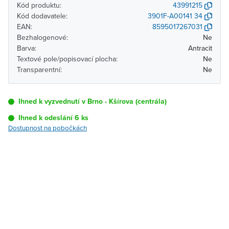
Kód produktu:
43991215
Kód dodavatele:
3901F-A00141 34
EAN:
8595017267031
Bezhalogenové:
Ne
Barva:
Antracit
Textové pole/popisovací plocha:
Ne
Transparentní:
Ne
Ihned k vyzvednutí v Brno - Kšírova (centrála)
Ihned k odeslání 6 ks
Dostupnost na pobočkách
Pobočka
Dostupnost
Brno - Kšírova
Ihned k vyzvednutí 6 ks
(centrála)