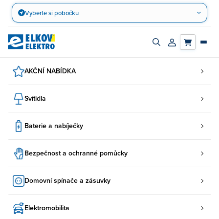
Přejít
Vyberte si pobočku
na
obsah
Zapnout/vypnout
Přihlásit/registro
vyhledávací
účet
panel
AKČNÍ NABÍDKA
Svítidla
Baterie a nabíječky
Bezpečnost a ochranné pomůcky
Domovní spínače a zásuvky
Elektromobilita