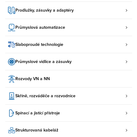
Prodlužky, zásuvky a adaptéry
Průmyslová automatizace
Slaboproudé technologie
Průmyslové vidlice a zásuvky
Rozvody VN a NN
Skříně, rozváděče a rozvodnice
Spínací a jistící přístroje
Strukturovaná kabeláž