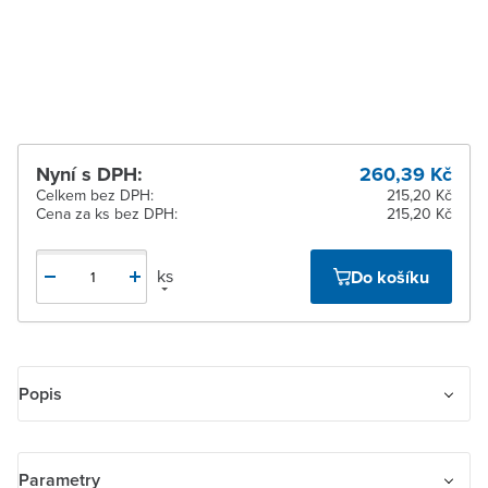
Žďár nad Sázavou
K vyzvednutí do 2
pracovních dnů
Nyní s DPH:
260,39 Kč
Celkem bez DPH:
215,20 Kč
Cena za ks bez DPH:
215,20 Kč
ks
Do košíku
Popis
Rámeček pro elektroinstalační přístroje, čtyřnásobný svislý
Parametry