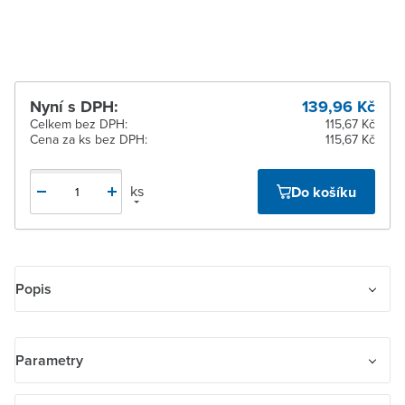
pracovních dnů
Nyní s DPH:
139,96 Kč
Celkem bez DPH:
115,67 Kč
Cena za ks bez DPH:
115,67 Kč
ks
Do košíku
Popis
Rámeček pro elektroinstalační přístroje, dvojnásobný svislý
Parametry