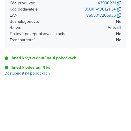
Kód produktu:
43990231
Kód dodavatele:
3901F-A00121 34
EAN:
8595017266935
Bezhalogenové:
Ne
Barva:
Antracit
Textové pole/popisovací plocha:
Ne
Transparentní:
Ne
Ihned k vyzvednutí na 4 pobočkách
Ihned k odeslání 4 ks
Dostupnost na pobočkách
Pobočka
Dostupnost
Brno - Kšírova
Ihned k vyzvednutí 4 ks
(centrála)