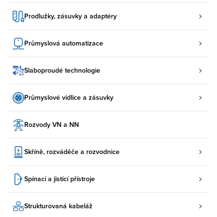
Prodlužky, zásuvky a adaptéry
Průmyslová automatizace
Slaboproudé technologie
Průmyslové vidlice a zásuvky
Rozvody VN a NN
Skříně, rozváděče a rozvodnice
Spínací a jistící přístroje
Strukturovaná kabeláž