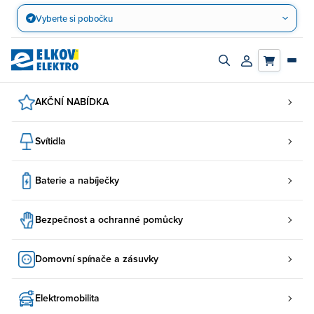
Přejít
Vyberte si pobočku
na
obsah
Zapnout/vypnout
Přihlásit/registro
vyhledávací
účet
panel
AKČNÍ NABÍDKA
Svítidla
Baterie a nabíječky
Bezpečnost a ochranné pomůcky
Domovní spínače a zásuvky
Elektromobilita