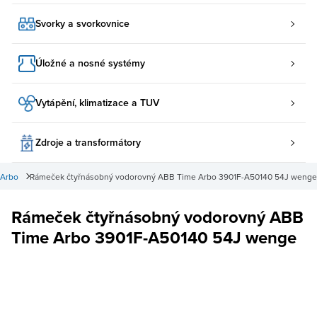
Svorky a svorkovnice
Úložné a nosné systémy
Vytápění, klimatizace a TUV
Zdroje a transformátory
 Arbo
Rámeček čtyřnásobný vodorovný ABB Time Arbo 3901F-A50140 54J wenge
Rámeček čtyřnásobný vodorovný ABB
Time Arbo 3901F-A50140 54J wenge