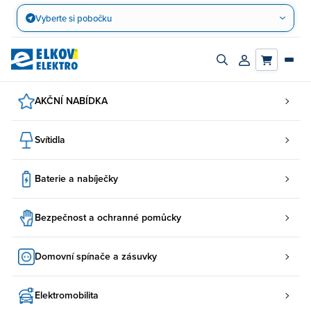
Přejít
Vyberte si pobočku
na
obsah
Zapnout/vypnout
Přihlásit/registro
vyhledávací
účet
panel
AKČNÍ NABÍDKA
Svítidla
Baterie a nabíječky
Bezpečnost a ochranné pomůcky
Domovní spínače a zásuvky
Elektromobilita