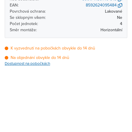
EAN:
8592624095484
Povrchová ochrana:
Lakované
Se sklopným víkem:
Ne
Počet jednotek:
4
Směr montáže:
Horizontální
K vyzvednutí na pobočkách obvykle do 14 dnů
Na objednání obvykle do 14 dnů
Dostupnost na pobočkách
Pobočka
Dostupnost
Brno - Kšírova
Na objednání obvykle do
(centrála)
14 dnů
Brno - Řečkovice
Na objednání obvykle do