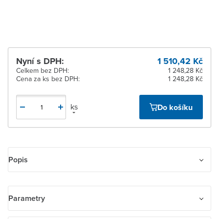
14 dnů
Nyní s DPH:
1 510,42 Kč
Celkem bez DPH:
1 248,28 Kč
Cena za ks bez DPH:
1 248,28 Kč
ks
Do košíku
Popis
Čtyřnásobný rámeček pro elektroinstalační přístroje, pro
vodorovnou montáž.
Parametry