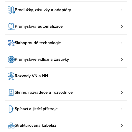
Prodlužky, zásuvky a adaptéry
Průmyslová automatizace
Slaboproudé technologie
Průmyslové vidlice a zásuvky
Rozvody VN a NN
Skříně, rozváděče a rozvodnice
Spínací a jistící přístroje
Strukturovaná kabeláž