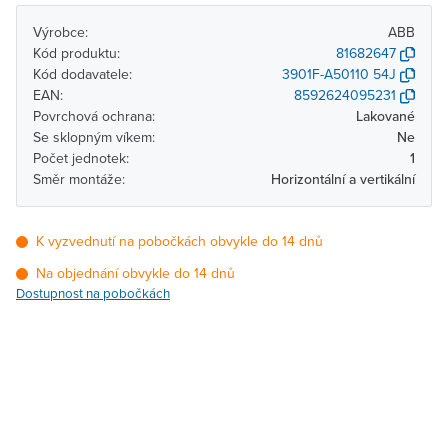
Výrobce:
ABB
Kód produktu:
81682647
Kód dodavatele:
3901F-A50110 54J
EAN:
8592624095231
Povrchová ochrana:
Lakované
Se sklopným víkem:
Ne
Počet jednotek:
1
Směr montáže:
Horizontální a vertikální
K vyzvednutí na pobočkách obvykle do 14 dnů
Na objednání obvykle do 14 dnů
Dostupnost na pobočkách
Pobočka
Dostupnost