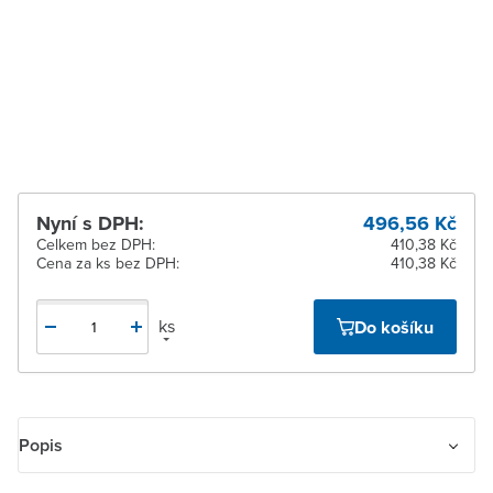
Zlín
Na objednání obvykle do
14 dnů
Žďár nad Sázavou
Na objednání obvykle do
14 dnů
Nyní s DPH:
496,56 Kč
Celkem bez DPH:
410,38 Kč
Cena za ks bez DPH:
410,38 Kč
ks
Do košíku
Popis