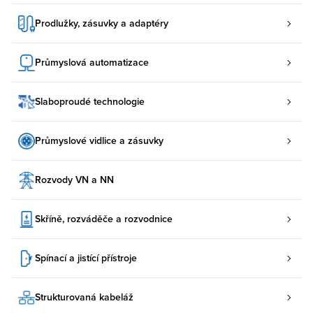
Prodlužky, zásuvky a adaptéry
Průmyslová automatizace
Slaboproudé technologie
Průmyslové vidlice a zásuvky
Rozvody VN a NN
Skříně, rozváděče a rozvodnice
Spínací a jistící přístroje
Strukturovaná kabeláž