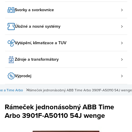
Svorky a svorkovnice
Úložné a nosné systémy
Vytápění, klimatizace a TUV
Zdroje a transformátory
Výprodej
e a Time Arbo
Rámeček jednonásobný ABB Time Arbo 3901F-A50110 54J wenge
Rámeček jednonásobný ABB Time
Arbo 3901F-A50110 54J wenge