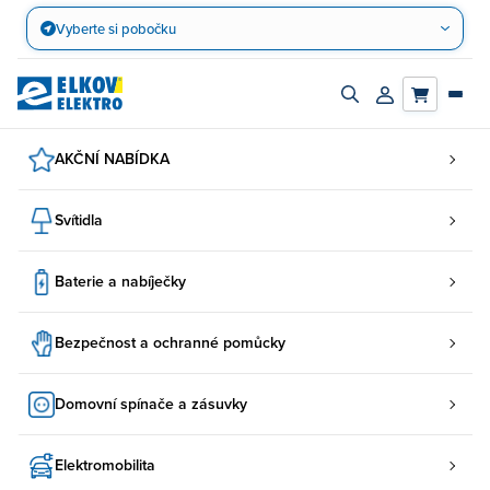
Přejít
Vyberte si pobočku
na
obsah
Zapnout/vypnout
Přihlásit/registro
vyhledávací
účet
panel
AKČNÍ NABÍDKA
Svítidla
Baterie a nabíječky
Bezpečnost a ochranné pomůcky
Domovní spínače a zásuvky
Elektromobilita